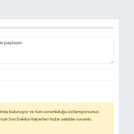
tmiş bulunuyor ve tüm sorumluluğu üstleniyorsunuz.
cel Son Dakika Haberleri hiçbir şekilde sorumlu