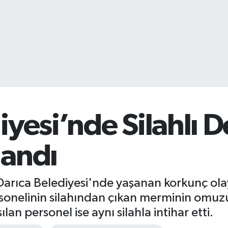
iyesi’nde Silahlı D
landı
, Darıca Belediyesi'nde yaşanan korkunç ol
ersonelinin silahından çıkan merminin omu
lan personel ise aynı silahla intihar etti.