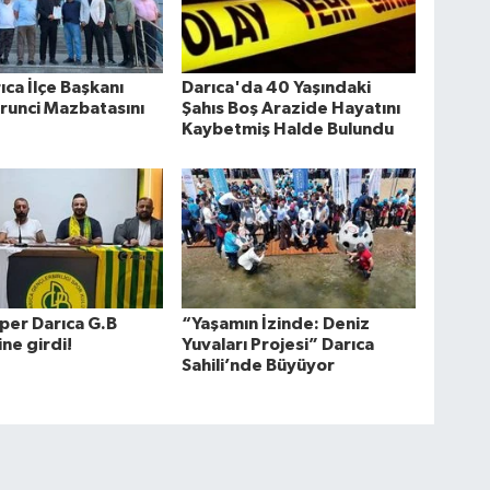
ca İlçe Başkanı
Darıca'da 40 Yaşındaki
runci Mazbatasını
Şahıs Boş Arazide Hayatını
Kaybetmiş Halde Bulundu
per Darıca G.B
“Yaşamın İzinde: Deniz
ne girdi!
Yuvaları Projesi” Darıca
Sahili’nde Büyüyor