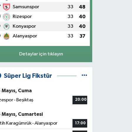
7
Samsunspor
33
48
8
Rizespor
33
40
9
Konyaspor
33
40
0
Alanyaspor
33
37
Detaylar için tıklayın
Süper Lig Fikstür
5 Mayıs, Cuma
zespor - Beşiktaş
20:00
6 Mayıs, Cumartesi
tih Karagümrük - Alanyaspor
17:00