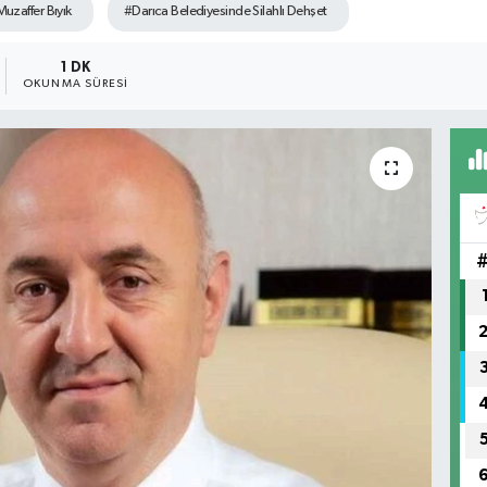
uzaffer Bıyık
#Darıca Belediyesinde Silahlı Dehşet
1 DK
OKUNMA SÜRESI