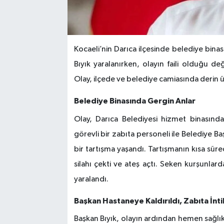
Kocaeli’nin Darıca ilçesinde belediye bina
Bıyık yaralanırken, olayın faili olduğu de
Olay, ilçede ve belediye camiasında derin ü
Belediye Binasında Gergin Anlar
Olay, Darıca Belediyesi hizmet binasınd
görevli bir zabıta personeli ile Belediye 
bir tartışma yaşandı. Tartışmanın kısa sür
silahı çekti ve ateş açtı. Seken kurşunla
yaralandı.
Başkan Hastaneye Kaldırıldı, Zabıta İnti
Başkan Bıyık, olayın ardından hemen sağlık