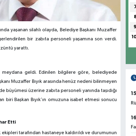
sında yaşanan silahlı olayda, Belediye Başkanı Muzaffer
1
ğerlendirilen bir zabıta personeli yaşamına son verdi.
züntü yarattı.
a meydana geldi. Edinilen bilgilere göre, belediyede
Başkanı Muzaffer Bıyık arasında henüz nedeni bilinmeyen
ede büyümesi üzerine zabıta personeli yanında taşıdığı
1
rdan biri Başkan Bıyık’ın omuzuna isabet etmesi sonucu
Ri
1
har Etti
Fa
 ekipleri tarafından hastaneye kaldırıldı ve durumunun