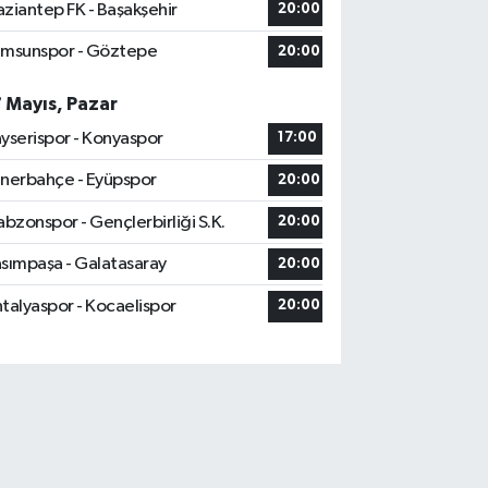
ziantep FK - Başakşehir
20:00
msunspor - Göztepe
20:00
7 Mayıs, Pazar
yserispor - Konyaspor
17:00
nerbahçe - Eyüpspor
20:00
abzonspor - Gençlerbirliği S.K.
20:00
sımpaşa - Galatasaray
20:00
talyaspor - Kocaelispor
20:00