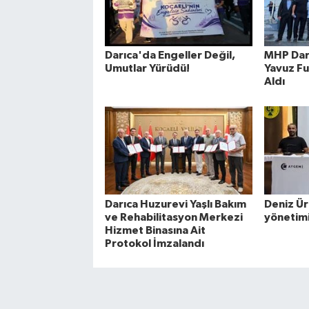
Darıca'da Engeller Değil,
MHP Darı
Umutlar Yürüdü!
Yavuz Fu
Aldı
Darıca Huzurevi Yaşlı Bakım
Deniz Ür
ve Rehabilitasyon Merkezi
yönetimi
Hizmet Binasına Ait
Protokol İmzalandı