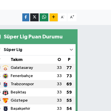
-
+
A
A
Süper Lig Puan Durumu
Süper Lig
#
Takım
O
P
1
Galatasaray
33
77
2
Fenerbahçe
33
73
3
Trabzonspor
33
69
4
Beşiktaş
33
59
5
Göztepe
33
55
6
Başakşehir
33
54