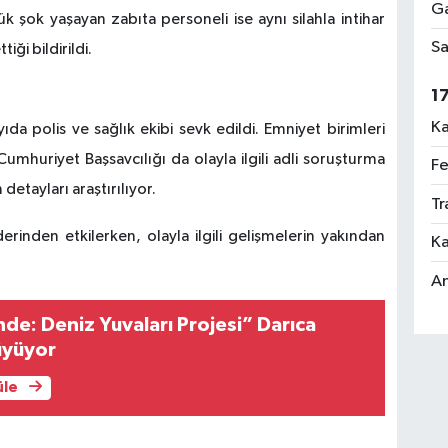
Ga
k şok yaşayan zabıta personeli ise aynı silahla intihar
Sa
iği bildirildi.
1
Ka
da polis ve sağlık ekibi sevk edildi. Emniyet birimleri
mhuriyet Başsavcılığı da olayla ilgili adli soruşturma
Fe
detayları araştırılıyor.
Tr
rinden etkilerken, olayla ilgili gelişmelerin yakından
Ka
An
nde: Deniz Yuvaları Projesi” Darıca
üyüyor
üle