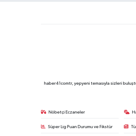
haber41comtr, yepyeni temasıyla sizleri buluştu
Nöbetçi Eczaneler
H
Süper Lig Puan Durumu ve Fikstür
Tü