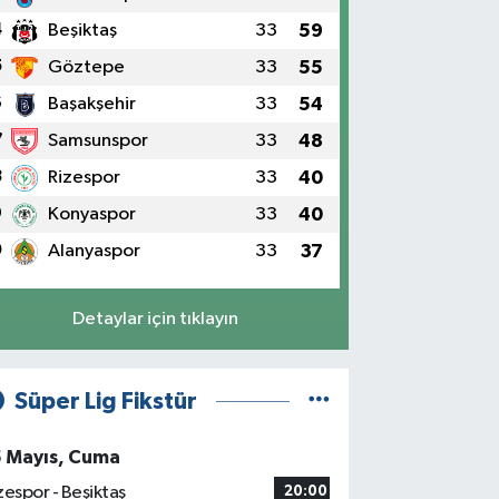
4
Beşiktaş
33
59
5
Göztepe
33
55
6
Başakşehir
33
54
7
Samsunspor
33
48
8
Rizespor
33
40
9
Konyaspor
33
40
0
Alanyaspor
33
37
Detaylar için tıklayın
Süper Lig Fikstür
5 Mayıs, Cuma
zespor - Beşiktaş
20:00