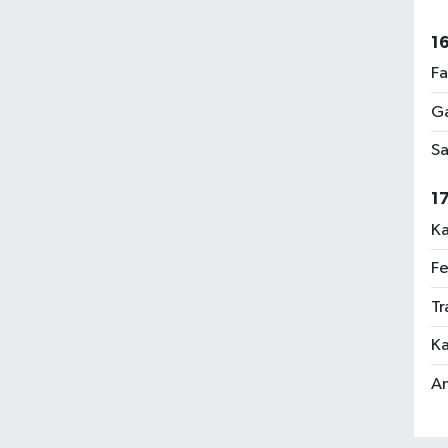
1
Fa
Ga
Sa
1
Ka
Fe
Tr
Ka
An