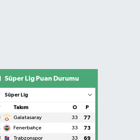
Süper Lig Puan Durumu
Süper Lig
#
Takım
O
P
1
Galatasaray
33
77
2
Fenerbahçe
33
73
3
Trabzonspor
33
69