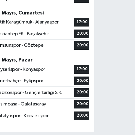
6 Mayıs, Cumartesi
tih Karagümrük - Alanyaspor
17:00
ziantep FK - Başakşehir
20:00
msunspor - Göztepe
20:00
7 Mayıs, Pazar
yserispor - Konyaspor
17:00
nerbahçe - Eyüpspor
20:00
abzonspor - Gençlerbirliği S.K.
20:00
sımpaşa - Galatasaray
20:00
talyaspor - Kocaelispor
20:00