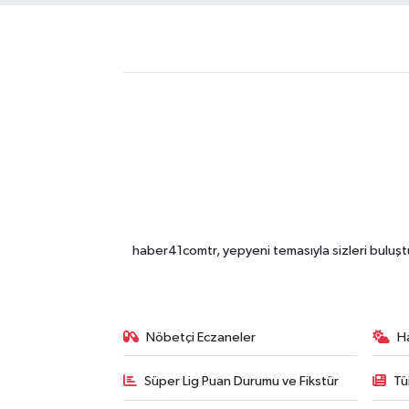
haber41comtr, yepyeni temasıyla sizleri buluştu
Nöbetçi Eczaneler
H
Süper Lig Puan Durumu ve Fikstür
Tü