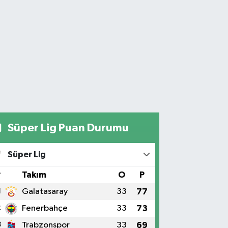
Süper Lig Puan Durumu
Süper Lig
#
Takım
O
P
1
Galatasaray
33
77
2
Fenerbahçe
33
73
3
Trabzonspor
33
69