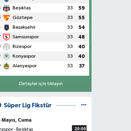
4
Beşiktaş
33
59
5
Göztepe
33
55
6
Başakşehir
33
54
7
Samsunspor
33
48
K 2025 yılının kelimesini oylamaya
8
Rizespor
33
40
9
Konyaspor
33
40
0
Alanyaspor
33
37
Detaylar için tıklayın
Süper Lig Fikstür
5 Mayıs, Cuma
zespor - Beşiktaş
20:00