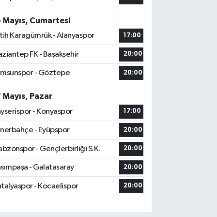
6 Mayıs, Cumartesi
tih Karagümrük - Alanyaspor
17:00
ziantep FK - Başakşehir
20:00
msunspor - Göztepe
20:00
7 Mayıs, Pazar
yserispor - Konyaspor
17:00
nerbahçe - Eyüpspor
20:00
abzonspor - Gençlerbirliği S.K.
20:00
sımpaşa - Galatasaray
20:00
talyaspor - Kocaelispor
20:00