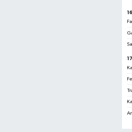
1
Fa
Ga
Sa
1
Ka
Fe
Tr
Ka
An