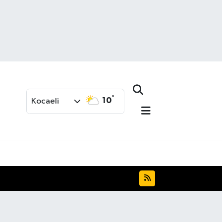
°
10
Kocaeli