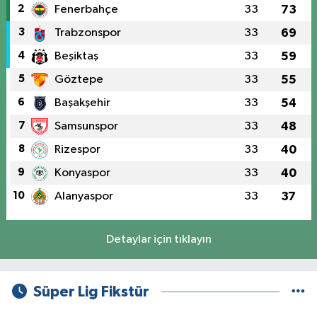
2
Fenerbahçe
33
73
3
Trabzonspor
33
69
4
Beşiktaş
33
59
5
Göztepe
33
55
6
Başakşehir
33
54
7
Samsunspor
33
48
8
Rizespor
33
40
9
Konyaspor
33
40
10
Alanyaspor
33
37
Detaylar için tıklayın
Süper Lig Fikstür