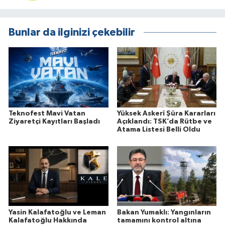
Bunlar da ilginizi çekebilir
Teknofest Mavi Vatan
Yüksek Askerî Şûra Kararları
Ziyaretçi Kayıtları Başladı
Açıklandı: TSK’da Rütbe ve
Atama Listesi Belli Oldu
Yasin Kalafatoğlu ve Leman
Bakan Yumaklı: Yangınların
Kalafatoğlu Hakkında
tamamını kontrol altına