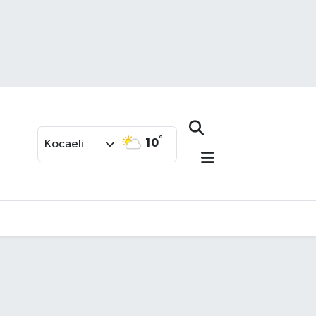
°
10
Kocaeli