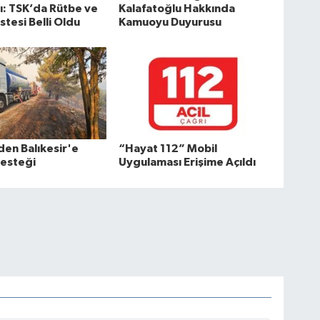
ı: TSK’da Rütbe ve
Kalafatoğlu Hakkında
stesi Belli Oldu
Kamuoyu Duyurusu
den Balıkesir'e
“Hayat 112” Mobil
desteği
Uygulaması Erişime Açıldı