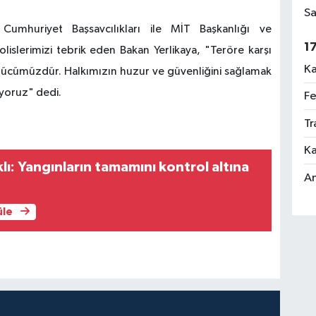
Sa
 Cumhuriyet Başsavcılıkları ile MİT Başkanlığı ve
1
islerimizi tebrik eden Bakan Yerlikaya, "Teröre karşı
Ka
 gücümüzdür. Halkımızın huzur ve güvenliğini sağlamak
iyoruz" dedi.
Fe
Tr
Ka
ı: Yangınların tamamını kontrol altına
An
üle