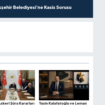
kşehir Belediyesi’ne Kasis Sorusu
skerî Şûra Kararları
Yasin Kalafatoğlu ve Leman