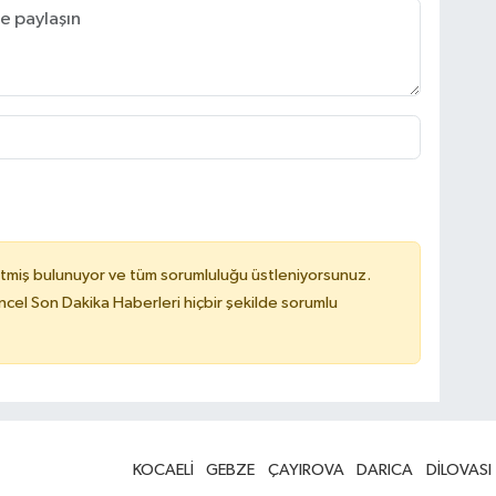
tmiş bulunuyor ve tüm sorumluluğu üstleniyorsunuz.
cel Son Dakika Haberleri hiçbir şekilde sorumlu
KOCAELİ
GEBZE
ÇAYIROVA
DARICA
DİLOVASI