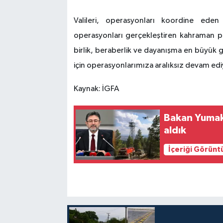
Valileri, operasyonları koordine eden
operasyonları gerçekleştiren kahraman pol
birlik, beraberlik ve dayanışma en büyük
için operasyonlarımıza aralıksız devam ed
Kaynak: İGFA
Bakan Yumakl
aldık
İçeriği Görünt