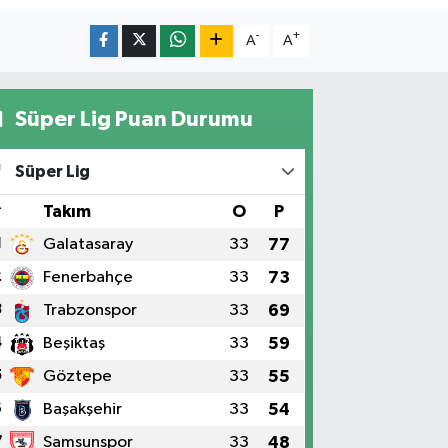
-
+
A
A
Süper Lig Puan Durumu
Süper Lig
#
Takım
O
P
1
Galatasaray
33
77
2
Fenerbahçe
33
73
3
Trabzonspor
33
69
4
Beşiktaş
33
59
5
Göztepe
33
55
6
Başakşehir
33
54
7
Samsunspor
33
48