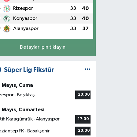
8
Rizespor
33
40
9
Konyaspor
33
40
0
Alanyaspor
33
37
Detaylar için tıklayın
Süper Lig Fikstür
5 Mayıs, Cuma
zespor - Beşiktaş
20:00
6 Mayıs, Cumartesi
tih Karagümrük - Alanyaspor
17:00
ziantep FK - Başakşehir
20:00