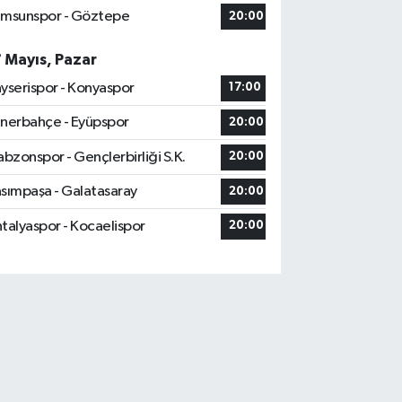
msunspor - Göztepe
20:00
7 Mayıs, Pazar
yserispor - Konyaspor
17:00
nerbahçe - Eyüpspor
20:00
abzonspor - Gençlerbirliği S.K.
20:00
sımpaşa - Galatasaray
20:00
talyaspor - Kocaelispor
20:00