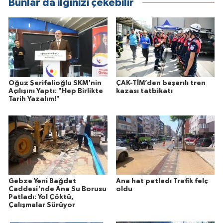
Bunlar da ilginizi çekebilir
Oğuz Şerifalioğlu SKM'nin
ÇAK-TİM’den başarılı tren
Açılışını Yaptı: "Hep Birlikte
kazası tatbikatı
Tarih Yazalım!"
Gebze Yeni Bağdat
Ana hat patladı Trafik felç
Caddesi'nde Ana Su Borusu
oldu
Patladı: Yol Çöktü,
Çalışmalar Sürüyor