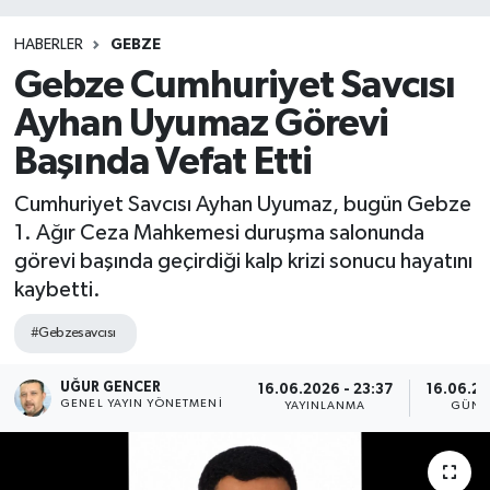
HABERLER
GEBZE
Gebze Cumhuriyet Savcısı
Ayhan Uyumaz Görevi
Başında Vefat Etti
Cumhuriyet Savcısı Ayhan Uyumaz, bugün Gebze
1. Ağır Ceza Mahkemesi duruşma salonunda
görevi başında geçirdiği kalp krizi sonucu hayatını
kaybetti.
#Gebzesavcısı
UĞUR GENCER
16.06.2026 - 23:37
16.06.20
GENEL YAYIN YÖNETMENI
YAYINLANMA
GÜNC