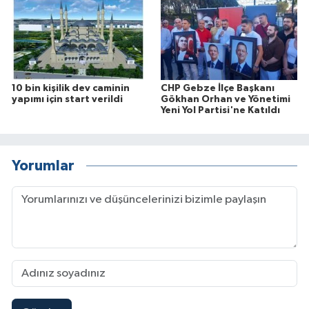
10 bin kişilik dev caminin
CHP Gebze İlçe Başkanı
yapımı için start verildi
Gökhan Orhan ve Yönetimi
Yeni Yol Partisi'ne Katıldı
Yorumlar