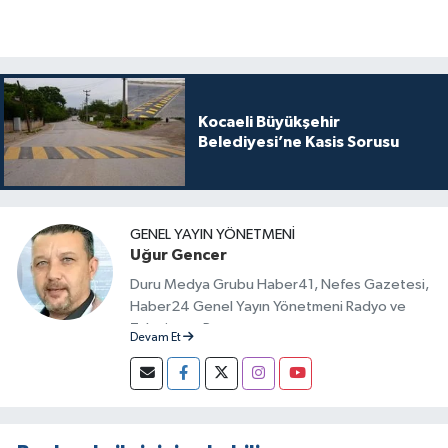
Kocaeli Büyükşehir
Belediyesi’ne Kasis Sorusu
GENEL YAYIN YÖNETMENI
Uğur Gencer
Duru Medya Grubu Haber41, Nefes Gazetesi,
Haber24 Genel Yayın Yönetmeni Radyo ve
Televizyon Programcısı
Devam Et