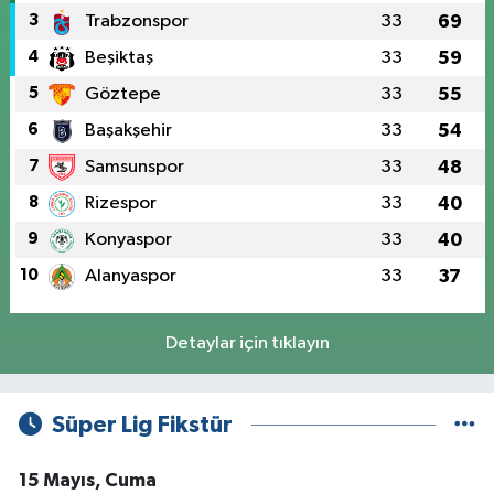
3
Trabzonspor
33
69
4
Beşiktaş
33
59
5
Göztepe
33
55
6
Başakşehir
33
54
7
Samsunspor
33
48
8
Rizespor
33
40
9
Konyaspor
33
40
10
Alanyaspor
33
37
Detaylar için tıklayın
Süper Lig Fikstür
15 Mayıs, Cuma