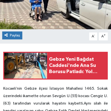
Paylaş
-
+
A
A
Gebze Yeni Bağdat
Caddesi'nde Ana Su
Borusu Patladı: Yol
Çöktü, Çalışmalar
Sürüyor
Kocaeli’nin Gebze ilçesi İstasyon Mahallesi 1465. Sokak
üzerindeki ikamette oturan Sevgün U.(55) kocası Cengiz U.
(63) tarafından vurularak hayatını kaybetti.Aynı silah ile
kendini yaralayan şahıs Gebze Fatih Devlet Hastanesindeki