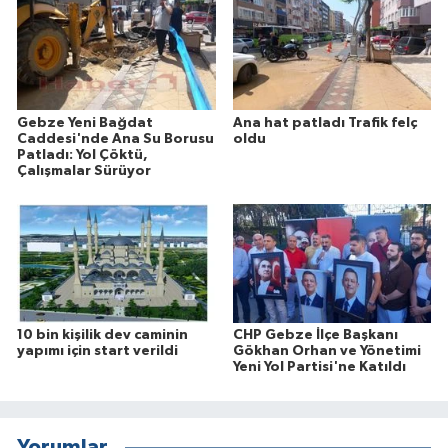
Gebze Yeni Bağdat
Ana hat patladı Trafik felç
Caddesi'nde Ana Su Borusu
oldu
Patladı: Yol Çöktü,
Çalışmalar Sürüyor
10 bin kişilik dev caminin
CHP Gebze İlçe Başkanı
yapımı için start verildi
Gökhan Orhan ve Yönetimi
Yeni Yol Partisi'ne Katıldı
Yorumlar