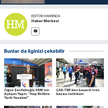
EDITÖR HAKKINDA
Haber Merkezi
Bunlar da ilginizi çekebilir
Oğuz Şerifalioğlu SKM'nin
ÇAK-TİM’den başarılı tren
Açılışını Yaptı: "Hep Birlikte
kazası tatbikatı
Tarih Yazalım!"