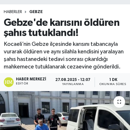
HABERLER
GEBZE
Gebze'de karısını öldüren
şahıs tutuklandı!
Kocaeli’nin Gebze ilçesinde karısını tabancayla
vurarak öldüren ve aynı silahla kendisini yaralayan
şahıs hastanedeki tedavi sonrası çıkarıldığı
mahkemece tutuklanarak cezaevine gönderildi.
HABER MERKEZI
27.08.2025 - 12:07
1 DK
EDITÖR
YAYINLANMA
OKUNMA SÜRESI