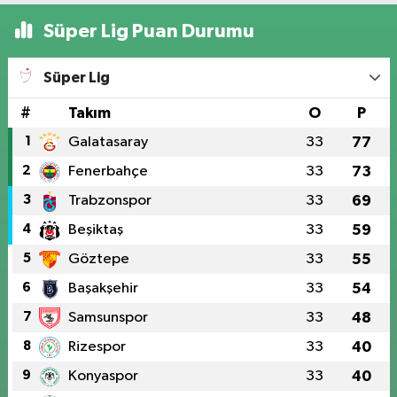
Süper Lig Puan Durumu
Süper Lig
#
Takım
O
P
1
Galatasaray
33
77
2
Fenerbahçe
33
73
3
Trabzonspor
33
69
4
Beşiktaş
33
59
5
Göztepe
33
55
6
Başakşehir
33
54
7
Samsunspor
33
48
8
Rizespor
33
40
9
Konyaspor
33
40