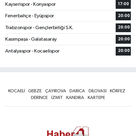
Kayserispor - Konyaspor
17:00
Fenerbahçe - Eyüpspor
20:00
Trabzonspor - Gençlerbirliği S.K.
20:00
Kasımpaşa - Galatasaray
20:00
Antalyaspor - Kocaelispor
20:00
KOCAELİ
GEBZE
ÇAYIROVA
DARICA
DİLOVASI
KÖRFEZ
DERİNCE
İZMİT
KANDIRA
KARTEPE