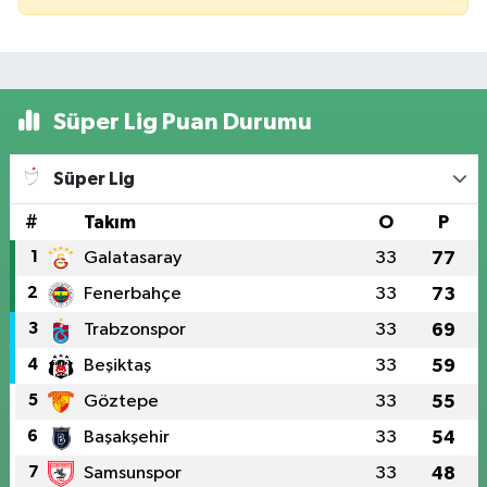
Süper Lig Puan Durumu
Süper Lig
#
Takım
O
P
1
Galatasaray
33
77
2
Fenerbahçe
33
73
3
Trabzonspor
33
69
4
Beşiktaş
33
59
5
Göztepe
33
55
6
Başakşehir
33
54
7
Samsunspor
33
48