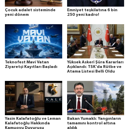
Çocuk adalet sisteminde
Emniyet teşkilatına 6 bin
yeni dönem
250 yeni kadro!
Teknofest Mavi Vatan
Yüksek Askerî Şûra Kararları
Ziyaretçi Kayıtları Başladı
Açıklandı: TSK’da Rütbe ve
Atama Listesi Belli Oldu
Yasin Kalafatoğlu ve Leman
Bakan Yumaklı: Yangınların
Kalafatoğlu Hakkında
tamamını kontrol altına
Kamuoyu Duyurusu
aldık