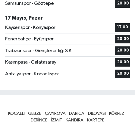
Samsunspor - Göztepe
20:00
17 Mayıs, Pazar
Kayserispor - Konyaspor
17:00
Fenerbahçe - Eyüpspor
20:00
Trabzonspor - Gençlerbirliği S.K.
20:00
Kasımpaşa - Galatasaray
20:00
Antalyaspor - Kocaelispor
20:00
KOCAELİ
GEBZE
ÇAYIROVA
DARICA
DİLOVASI
KÖRFEZ
DERİNCE
İZMİT
KANDIRA
KARTEPE