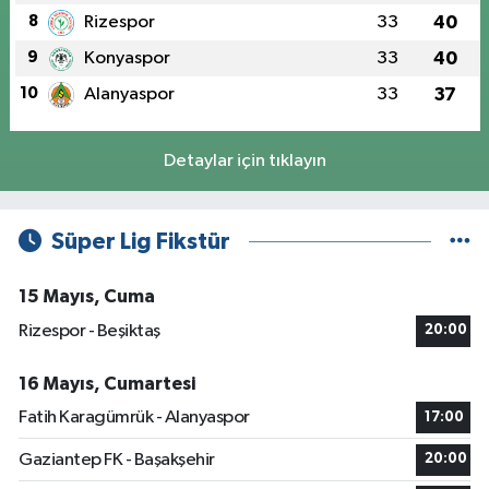
8
Rizespor
33
40
9
Konyaspor
33
40
10
Alanyaspor
33
37
Detaylar için tıklayın
Süper Lig Fikstür
15 Mayıs, Cuma
Rizespor - Beşiktaş
20:00
16 Mayıs, Cumartesi
Fatih Karagümrük - Alanyaspor
17:00
Gaziantep FK - Başakşehir
20:00