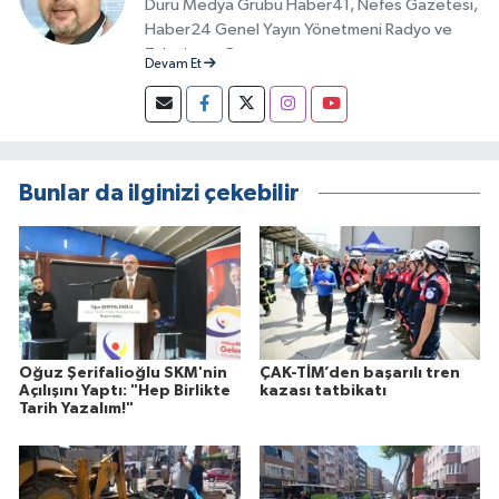
Duru Medya Grubu Haber41, Nefes Gazetesi,
Haber24 Genel Yayın Yönetmeni Radyo ve
Televizyon Programcısı
Devam Et
Bunlar da ilginizi çekebilir
Oğuz Şerifalioğlu SKM'nin
ÇAK-TİM’den başarılı tren
Açılışını Yaptı: "Hep Birlikte
kazası tatbikatı
Tarih Yazalım!"