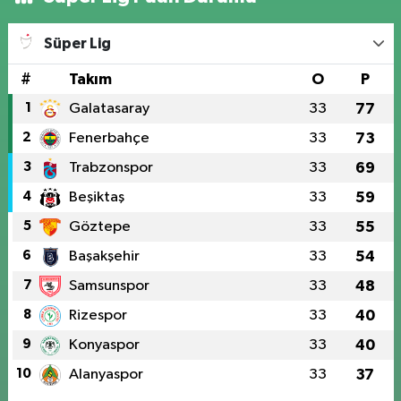
Süper Lig
#
Takım
O
P
1
Galatasaray
33
77
2
Fenerbahçe
33
73
3
Trabzonspor
33
69
4
Beşiktaş
33
59
5
Göztepe
33
55
6
Başakşehir
33
54
7
Samsunspor
33
48
8
Rizespor
33
40
9
Konyaspor
33
40
10
Alanyaspor
33
37