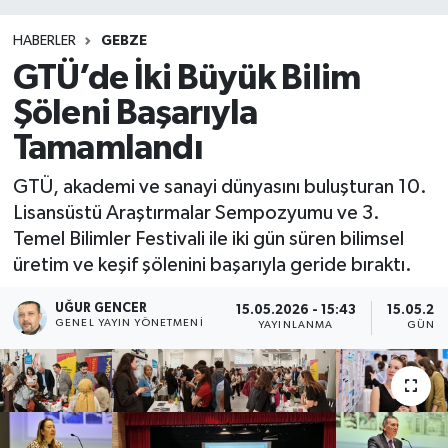
HABERLER
GEBZE
GTÜ’de İki Büyük Bilim
Şöleni Başarıyla
Tamamlandı
GTÜ, akademi ve sanayi dünyasını buluşturan 10.
Lisansüstü Araştırmalar Sempozyumu ve 3.
Temel Bilimler Festivali ile iki gün süren bilimsel
üretim ve keşif şölenini başarıyla geride bıraktı.
UĞUR GENCER
15.05.2026 - 15:43
15.05.202
GENEL YAYIN YÖNETMENI
YAYINLANMA
GÜNCE