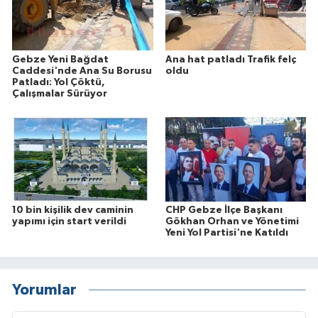
Gebze Yeni Bağdat
Ana hat patladı Trafik felç
Caddesi'nde Ana Su Borusu
oldu
Patladı: Yol Çöktü,
Çalışmalar Sürüyor
10 bin kişilik dev caminin
CHP Gebze İlçe Başkanı
yapımı için start verildi
Gökhan Orhan ve Yönetimi
Yeni Yol Partisi'ne Katıldı
Yorumlar