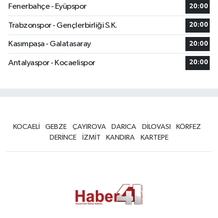
Fenerbahçe - Eyüpspor
20:00
Trabzonspor - Gençlerbirliği S.K.
20:00
Kasımpaşa - Galatasaray
20:00
Antalyaspor - Kocaelispor
20:00
KOCAELİ
GEBZE
ÇAYIROVA
DARICA
DİLOVASI
KÖRFEZ
DERİNCE
İZMİT
KANDIRA
KARTEPE