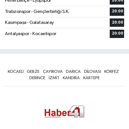
Fenerbahçe - Eyüpspor
20:00
Trabzonspor - Gençlerbirliği S.K.
20:00
Kasımpaşa - Galatasaray
20:00
Antalyaspor - Kocaelispor
20:00
KOCAELİ
GEBZE
ÇAYIROVA
DARICA
DİLOVASI
KÖRFEZ
DERİNCE
İZMİT
KANDIRA
KARTEPE