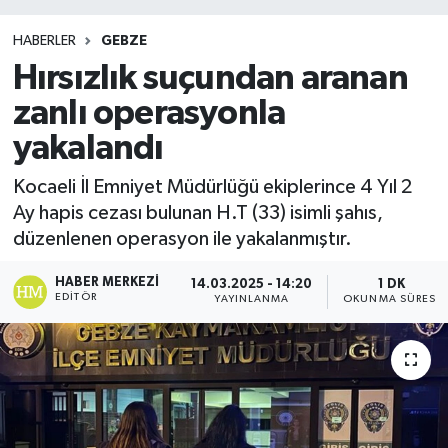
HABERLER
GEBZE
Hırsızlık suçundan aranan
zanlı operasyonla
yakalandı
Kocaeli İl Emniyet Müdürlüğü ekiplerince 4 Yıl 2
Ay hapis cezası bulunan H.T (33) isimli şahıs,
düzenlenen operasyon ile yakalanmıştır.
HABER MERKEZI
14.03.2025 - 14:20
1 DK
EDITÖR
YAYINLANMA
OKUNMA SÜRESI