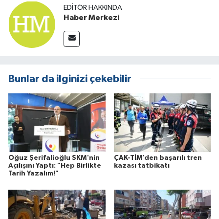
EDITÖR HAKKINDA
Haber Merkezi
Bunlar da ilginizi çekebilir
Oğuz Şerifalioğlu SKM'nin
ÇAK-TİM’den başarılı tren
Açılışını Yaptı: "Hep Birlikte
kazası tatbikatı
Tarih Yazalım!"