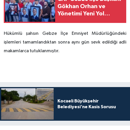
Gökhan Orhan ve
Yönetimi Yeni Yol
Partisi'ne Katıldı
Hükümlü şahsın Gebze İlçe Emniyet Müdürlüğündeki
işlemleri tamamlandıktan sonra aynı gün sevk edildiği adli
makamlarca tutuklanmıştır.
Kocaeli Büyükşehir
Belediyesi’ne Kasis Sorusu