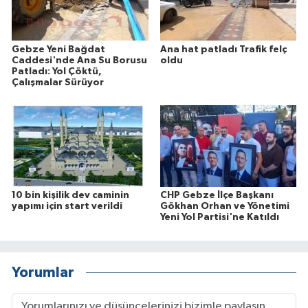
Gebze Yeni Bağdat
Ana hat patladı Trafik felç
Caddesi'nde Ana Su Borusu
oldu
Patladı: Yol Çöktü,
Çalışmalar Sürüyor
10 bin kişilik dev caminin
CHP Gebze İlçe Başkanı
yapımı için start verildi
Gökhan Orhan ve Yönetimi
Yeni Yol Partisi'ne Katıldı
Yorumlar