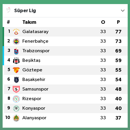
Süper Lig
#
Takım
O
P
1
Galatasaray
33
77
2
Fenerbahçe
33
73
3
Trabzonspor
33
69
4
Beşiktaş
33
59
5
Göztepe
33
55
6
Başakşehir
33
54
7
Samsunspor
33
48
8
Rizespor
33
40
9
Konyaspor
33
40
10
Alanyaspor
33
37