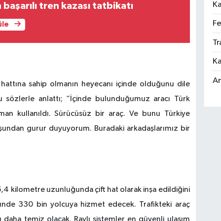
Ka
başarılı tren kazası tatbikatı
Fe
üle
Tr
Ka
An
 hattına sahip olmanın heyecanı içinde olduğunu dile
u sözlerle anlattı; “İçinde bulunduğumuz aracı Türk
man kullanıldı. Sürücüsüz bir araç. Ve bunu Türkiye
luşundan gurur duyuyorum. Buradaki arkadaşlarımız bir
4 kilometre uzunluğunda çift hat olarak inşa edildiğini
nde 330 bin yolcuya hizmet edecek. Trafikteki araç
sı daha temiz olacak. Raylı sistemler en güvenli ulaşım