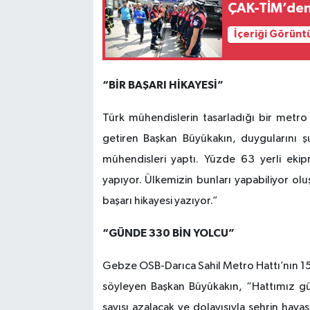
ÇAK-TİM’den 
İçeriği Görünt
“BİR BAŞARI HİKAYESİ”
Türk mühendislerin tasarladığı bir metro
getiren Başkan Büyükakın, duygularını ş
mühendisleri yaptı. Yüzde 63 yerli ekip
yapıyor. Ülkemizin bunları yapabiliyor o
başarı hikayesi yazıyor.”
“GÜNDE 330 BİN YOLCU”
Gebze OSB-Darıca Sahil Metro Hattı’nın 15,
söyleyen Başkan Büyükakın, “Hattımız gü
sayısı azalacak ve dolayısıyla şehrin hava