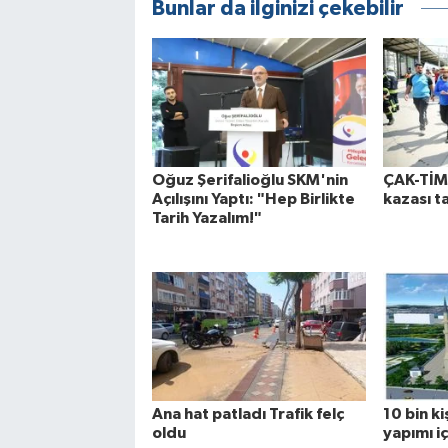
Bunlar da ilginizi çekebilir
Oğuz Şerifalioğlu SKM'nin
ÇAK-TİM’
Açılışını Yaptı: "Hep Birlikte
kazası t
Tarih Yazalım!"
Ana hat patladı Trafik felç
10 bin ki
oldu
yapımı iç