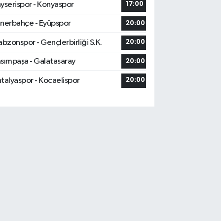
yserispor - Konyaspor
17:00
nerbahçe - Eyüpspor
20:00
abzonspor - Gençlerbirliği S.K.
20:00
sımpaşa - Galatasaray
20:00
talyaspor - Kocaelispor
20:00