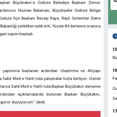
1
Başkan Büyükakın’a Gebze Belediye Başkanı Zinnur
Yardımcısı Numan Balaman, Büyükşehir Gebze Bölge
Gebze İlçe Başkanı Recep Kaya, Raylı Sistemler Daire
akanlığı yetkilileri eşlik etti. Yüzde 84 ilerleme oranına
eri sayım başladı.
1
Ri
1
an yapımına başlanan ardından Ulaştırma ve Altyapı
Fa
ahil Metro Hattı’nda çalışmalar hızla ilerliyor. Genel
Darıca Sahil Metro Hattı’nda Başkan Büyükakın deneme
Ga
rdından açıklamalarda bulunan Başkan Büyükakın,
Sa
n gurur duyuyorum” dedi.
1