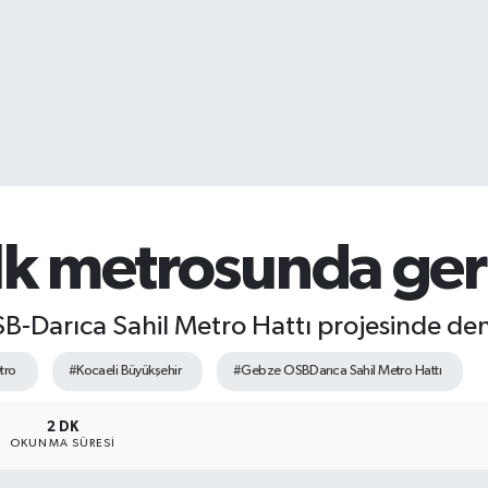
ilk metrosunda ger
-Darıca Sahil Metro Hattı projesinde den
tro
#Kocaeli Büyükşehir
#Gebze OSBDarıca Sahil Metro Hattı
2 DK
OKUNMA SÜRESI