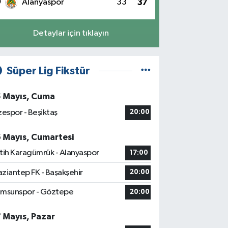
0
Alanyaspor
33
37
Detaylar için tıklayın
Süper Lig Fikstür
5 Mayıs, Cuma
zespor - Beşiktaş
20:00
6 Mayıs, Cumartesi
tih Karagümrük - Alanyaspor
17:00
ziantep FK - Başakşehir
20:00
msunspor - Göztepe
20:00
7 Mayıs, Pazar