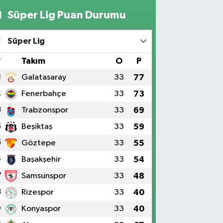
Süper Lig Puan Durumu
Süper Lig
#
Takım
O
P
1
Galatasaray
33
77
2
Fenerbahçe
33
73
3
Trabzonspor
33
69
4
Beşiktaş
33
59
5
Göztepe
33
55
6
Başakşehir
33
54
7
Samsunspor
33
48
8
Rizespor
33
40
9
Konyaspor
33
40