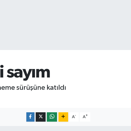
i sayım
eme sürüşüne katıldı
-
+
A
A