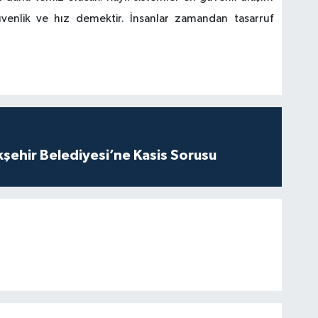
güvenlik ve hız demektir. İnsanlar zamandan tasarruf
kşehir Belediyesi’ne Kasis Sorusu