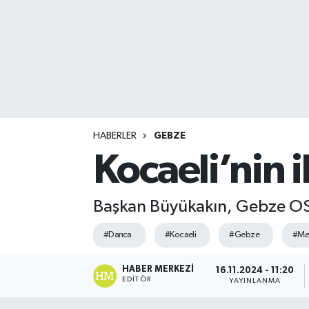
HABERLER
GEBZE
Kocaeli’nin 
Başkan Büyükakın, Gebze OSB
#Darıca
#Kocaeli
#Gebze
#Me
HABER MERKEZI
16.11.2024 - 11:20
EDITÖR
YAYINLANMA