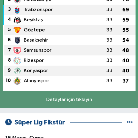
3
Trabzonspor
33
69
4
Beşiktaş
33
59
5
Göztepe
33
55
6
Başakşehir
33
54
7
Samsunspor
33
48
8
Rizespor
33
40
9
Konyaspor
33
40
10
Alanyaspor
33
37
Detaylar için tıklayın
Süper Lig Fikstür
15 Mayıs, Cuma