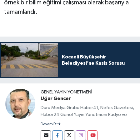
örnek bir bilim eğitimi çalışması olarak başarıyla
tamamlandı.
Kocaeli Büyükşehir
Belediyesi’ne Kasis Sorusu
GENEL YAYIN YÖNETMENI
Uğur Gencer
Duru Medya Grubu Haber41, Nefes Gazetesi,
Haber24 Genel Yayın Yönetmeni Radyo ve
Televizyon Programcısı
Devam Et