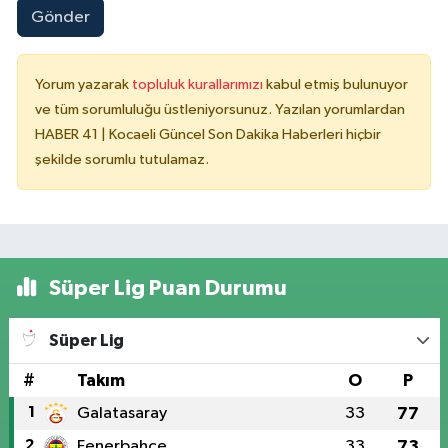
Gönder
Yorum yazarak
topluluk kurallarımızı
kabul etmiş bulunuyor
ve tüm sorumluluğu üstleniyorsunuz. Yazılan yorumlardan
HABER 41 | Kocaeli Güncel Son Dakika Haberleri hiçbir
şekilde sorumlu tutulamaz.
Süper Lig Puan Durumu
Süper Lig
#
Takım
O
P
1
Galatasaray
33
77
2
Fenerbahçe
33
73