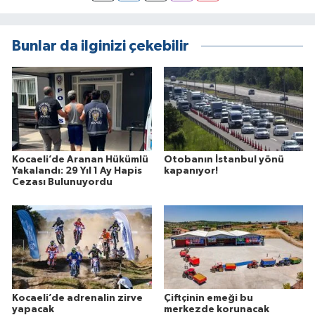
Bunlar da ilginizi çekebilir
Kocaeli’de Aranan Hükümlü
Otobanın İstanbul yönü
Yakalandı: 29 Yıl 1 Ay Hapis
kapanıyor!
Cezası Bulunuyordu
Kocaeli’de adrenalin zirve
Çiftçinin emeği bu
yapacak
merkezde korunacak