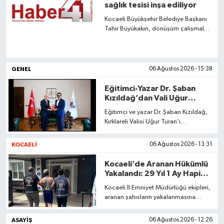
sağlık tesisi inşa ediliyor
Kocaeli Büyükşehir Belediye Başkanı
Tahir Büyükakın, dönüşüm çalışmaları
başlayan Derince Eğitim ve Araştırma
Hastanesi yerleşkesi yanında inşası
süren 120 yatak kapasiteli sağlık
tesisi projesini inceleyerek
GENEL
06 Ağustos 2026 - 15:38
çalışmalardaki son durumu sahada
takip etti.
Eğitimci-Yazar Dr. Şaban
Kızıldağ’dan Vali Uğur
Turan’a Ziyaret
Eğitimci ve yazar Dr. Şaban Kızıldağ,
Kırklareli Valisi Uğur Turan’ı
makamında ziyaret etti.
KOCAELİ
06 Ağustos 2026 - 13:31
Kocaeli’de Aranan Hükümlü
Yakalandı: 29 Yıl 1 Ay Hapis
Cezası Bulunuyordu
Kocaeli İl Emniyet Müdürlüğü ekipleri,
aranan şahısların yakalanmasına
yönelik yürüttüğü çalışmalar
kapsamında hakkında kesinleşmiş 29
ASAYIŞ
06 Ağustos 2026 - 12:26