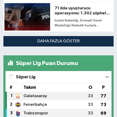
yıl 1 ay hapis ve 1160 TL adli para
cezası bulunan V.K.’yi yakaladı.
71 ilde uyuşturucu
operasyonu: 1.302 şüpheli
yakalandı
İçişleri Bakanlığı, Emniyet Genel
Müdürlüğü Narkotik Suçlarla
Mücadele Başkanlığı
koordinasyonunda, Cumhuriyet
Başsavcılıklarının talimatıyla 71 ilde
DAHA FAZLA GÖSTER
uyuşturucu madde satıcılarına yönelik
son 10 günde geniş çaplı
operasyonlar düzenlendiğini
duyurdu.
Süper Lig Puan Durumu
Süper Lig
#
Takım
O
P
1
Galatasaray
33
77
2
Fenerbahçe
33
73
3
Trabzonspor
33
69