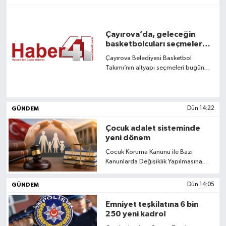
Çayırova’da, geleceğin
basketbolcuları seçmelerde
ter döktü
Çayırova Belediyesi Basketbol
Takımı’nın altyapı seçmeleri bugün
gerçekleştirildi. Yüzlerce genç
basketbolcu adayı, alt yaş gruplarına
dahil olabilmek adına ter döktü.
GÜNDEM
Dün 14:22
Çocuk adalet sisteminde
yeni dönem
Çocuk Koruma Kanunu ile Bazı
Kanunlarda Değişiklik Yapılmasına
Dair Kanun Teklifi, TBMM Genel
Kurulu’nda kabul edilerek yasalaştı.
GÜNDEM
Dün 14:05
Emniyet teşkilatına 6 bin
250 yeni kadro!