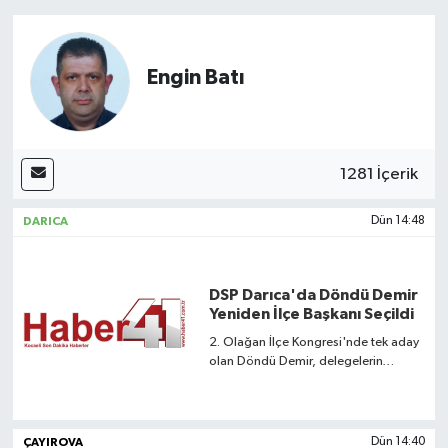
Engin Batı
1281 İçerik
DARICA
Dün 14:48
DSP Darıca'da Döndü Demir
Yeniden İlçe Başkanı Seçildi
2. Olağan İlçe Kongresi'nde tek aday
olan Döndü Demir, delegelerin
desteğiyle yeniden göreve seçildi.
ÇAYIROVA
Dün 14:40