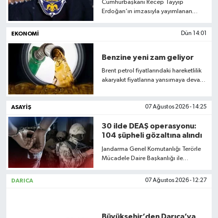
Cumhurbaşkanı Recep Tayyip
Erdoğan’ın imzasıyla yayımlanan
Cumhurbaşkanlığı Kararnamesi ile
Emniyet Genel Müdürlüğü’ne merkez
EKONOMI
Dün 14:01
ve taşra teşkilatlarında kullanılmak
üzere toplam 6 bin 250 yeni kadro
Benzine yeni zam geliyor
ihdas edildi. Kadroların 5 bin 125’i
emniyet amiri olarak belirlendi.
Brent petrol fiyatlarındaki hareketlilik
akaryakıt fiyatlarına yansımaya devam
ediyor. Benzinin litre fiyatına 1,56 TL
zam yapılması kesinleşti.
ASAYIŞ
07 Ağustos 2026 - 14:25
30 ilde DEAŞ operasyonu:
104 şüpheli gözaltına alındı
Jandarma Genel Komutanlığı Terörle
Mücadele Daire Başkanlığı ile
Cumhuriyet Başsavcılıklarının
koordinasyonunda, DEAŞ terör
DARICA
07 Ağustos 2026 - 12:27
örgütüne yönelik 30 ilde eş zamanlı
operasyon düzenlendi.
Büyükşehir’den Darıca’ya