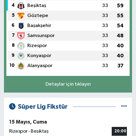
4
Beşiktaş
33
59
5
Göztepe
33
55
6
Başakşehir
33
54
7
Samsunspor
33
48
8
Rizespor
33
40
9
Konyaspor
33
40
10
Alanyaspor
33
37
Detaylar için tıklayın
Süper Lig Fikstür
15 Mayıs, Cuma
Rizespor - Beşiktaş
20:00