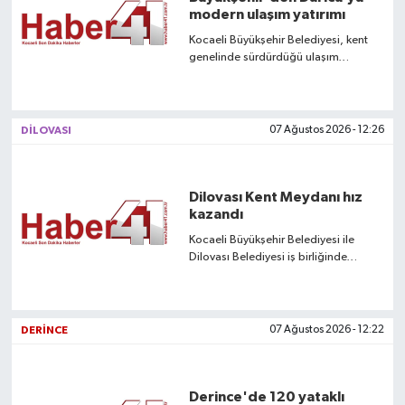
modern ulaşım yatırımı
Kocaeli Büyükşehir Belediyesi, kent
genelinde sürdürdüğü ulaşım
yatırımlarıyla vatandaşlara daha
güvenli, konforlu ve modern yollar
kazandırmaya devam ediyor.
DİLOVASI
07 Ağustos 2026 - 12:26
Dilovası Kent Meydanı hız
kazandı
Kocaeli Büyükşehir Belediyesi ile
Dilovası Belediyesi iş birliğinde
hayata geçirilen Dilovası Kent
Meydanı Projesi’nde çalışmalar
aralıksız devam ediyor.
DERİNCE
07 Ağustos 2026 - 12:22
Derince'de 120 yataklı