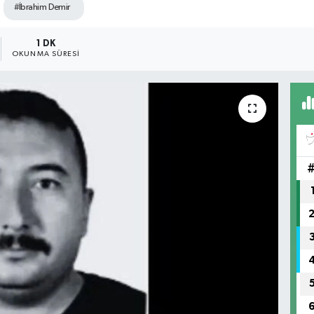
#İbrahim Demir
1 DK
OKUNMA SÜRESI