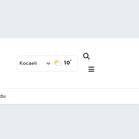
°
10
Kocaeli
rdu