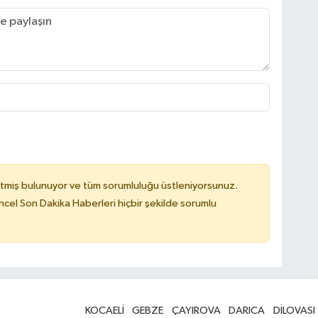
tmiş bulunuyor ve tüm sorumluluğu üstleniyorsunuz.
cel Son Dakika Haberleri hiçbir şekilde sorumlu
KOCAELİ
GEBZE
ÇAYIROVA
DARICA
DİLOVASI