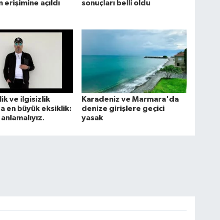
 erişimine açıldı
sonuçları belli oldu
ik ve ilgisizlik
Karadeniz ve Marmara'da
 en büyük eksiklik:
denize girişlere geçici
 anlamalıyız.
yasak