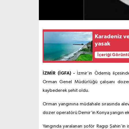
Karadeniz ve
yasak
İçeriği Görünt
İZMİR (İGFA) -
İzmir’in Ödemiş ilçesi
Orman Genel Müdürlüğü çalışanı dozer
kaybederek şehit oldu.
Orman yangınına müdahale sırasında alevl
dozer operatörü Demir'in Konya yangın eki
Yangında yaralanan şoför Ragıp Şahin’in is