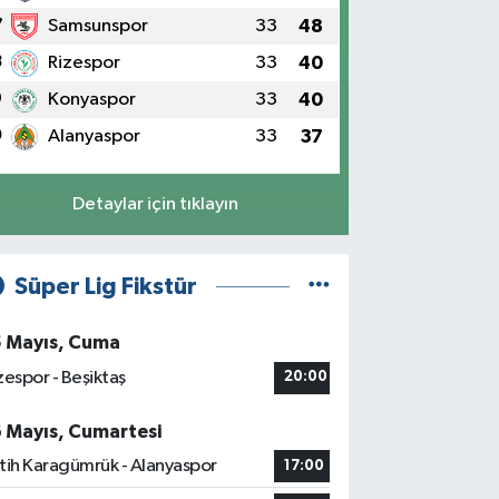
7
Samsunspor
33
48
8
Rizespor
33
40
9
Konyaspor
33
40
0
Alanyaspor
33
37
Detaylar için tıklayın
Süper Lig Fikstür
5 Mayıs, Cuma
zespor - Beşiktaş
20:00
6 Mayıs, Cumartesi
tih Karagümrük - Alanyaspor
17:00