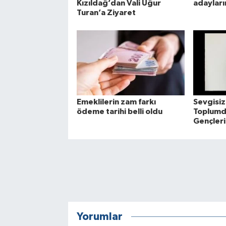
Kızıldağ’dan Vali Uğur
adayların
Turan’a Ziyaret
Emeklilerin zam farkı
Sevgisizl
ödeme tarihi belli oldu
Toplumda
Gençleri
Yorumlar