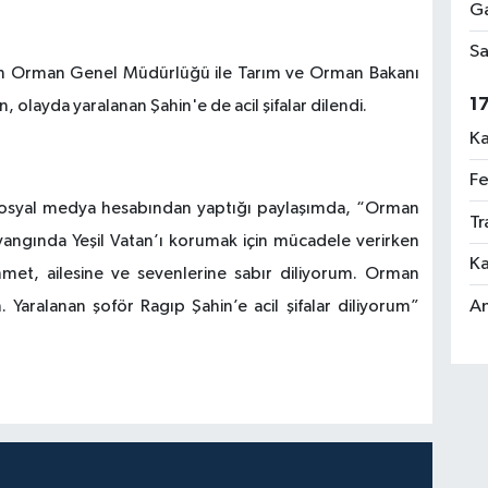
Ga
Sa
için Orman Genel Müdürlüğü ile Tarım ve Orman Bakanı
1
 olayda yaralanan Şahin'e de acil şifalar dilendi.
Ka
Fe
sosyal medya hesabından yaptığı paylaşımda, “Orman
Tr
yangında Yeşil Vatan’ı korumak için mücadele verirken
Ka
hmet, ailesine ve sevenlerine sabır diliyorum. Orman
An
 Yaralanan şoför Ragıp Şahin’e acil şifalar diliyorum”