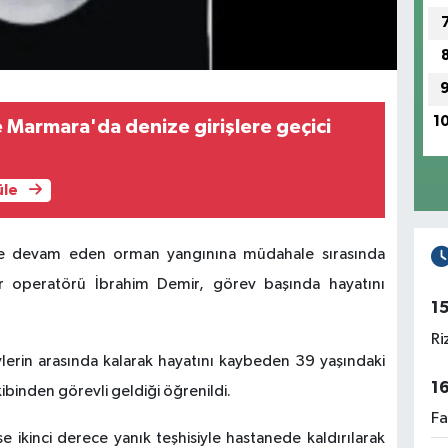
1
 Marmara'da denize girişlere geçici
üle
nde devam eden orman yangınına müdahale sırasında
 operatörü İbrahim Demir, görev başında hayatını
1
Ri
erin arasında kalarak hayatını kaybeden 39 yaşındaki
1
binden görevli geldiği öğrenildi.
Fa
e ikinci derece yanık teşhisiyle hastanede kaldırılarak