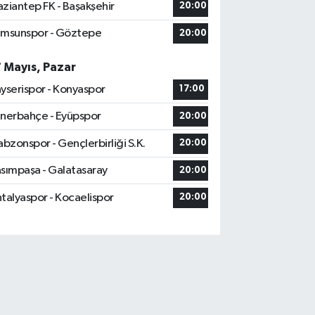
ziantep FK - Başakşehir
20:00
msunspor - Göztepe
20:00
7 Mayıs, Pazar
yserispor - Konyaspor
17:00
nerbahçe - Eyüpspor
20:00
abzonspor - Gençlerbirliği S.K.
20:00
sımpaşa - Galatasaray
20:00
talyaspor - Kocaelispor
20:00