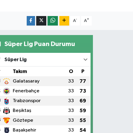
-
+
A
A
Süper Lig Puan Durumu
Süper Lig
#
Takım
O
P
1
Galatasaray
33
77
2
Fenerbahçe
33
73
3
Trabzonspor
33
69
4
Beşiktaş
33
59
5
Göztepe
33
55
6
Başakşehir
33
54