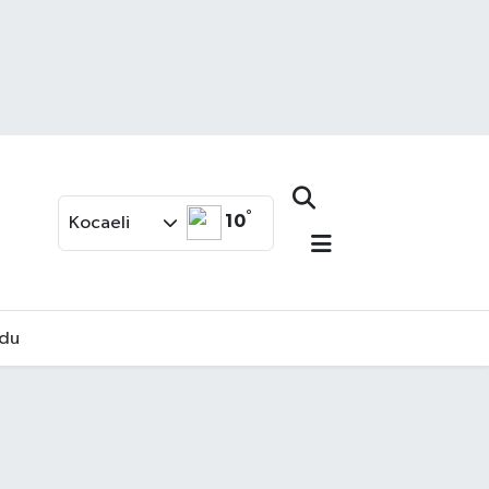
°
10
Kocaeli
rdu