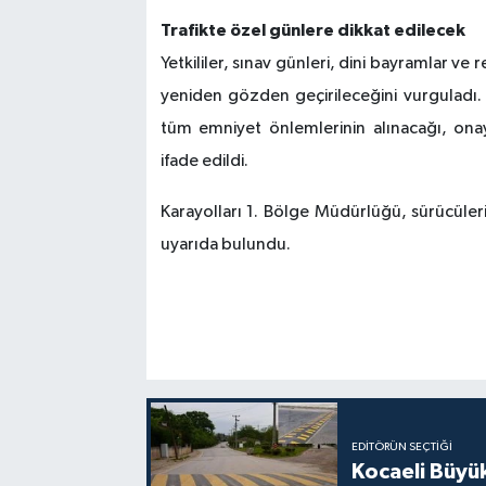
Trafikte özel günlere dikkat edilecek
Yetkililer, sınav günleri, dini bayramlar ve 
yeniden gözden geçirileceğini vurguladı. Ç
tüm emniyet önlemlerinin alınacağı, onayl
ifade edildi.
Karayolları 1. Bölge Müdürlüğü, sürücüleri
uyarıda bulundu.
EDITÖRÜN SEÇTIĞI
Kocaeli Büyü