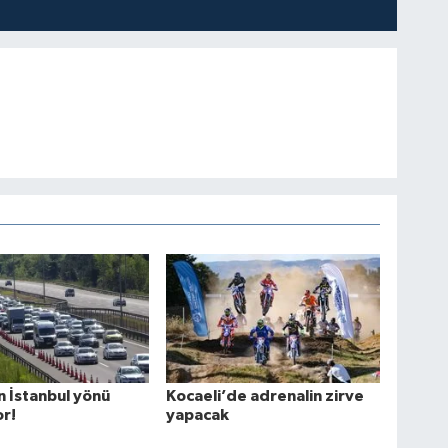
 İstanbul yönü
Kocaeli’de adrenalin zirve
r!
yapacak