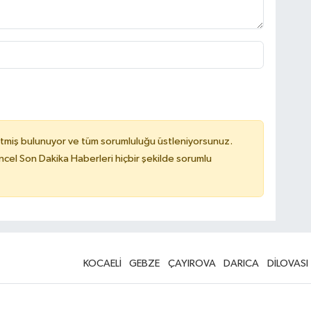
tmiş bulunuyor ve tüm sorumluluğu üstleniyorsunuz.
cel Son Dakika Haberleri hiçbir şekilde sorumlu
KOCAELİ
GEBZE
ÇAYIROVA
DARICA
DİLOVASI