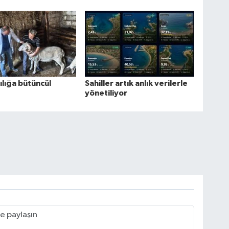
lığa bütüncül
Sahiller artık anlık verilerle
yönetiliyor