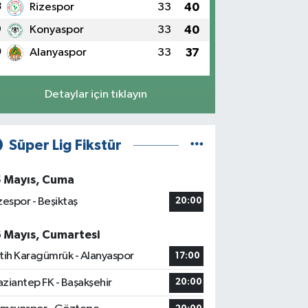
8
Rizespor
33
40
9
Konyaspor
33
40
0
Alanyaspor
33
37
Detaylar için tıklayın
Süper Lig Fikstür
5 Mayıs, Cuma
zespor - Beşiktaş
20:00
6 Mayıs, Cumartesi
tih Karagümrük - Alanyaspor
17:00
ziantep FK - Başakşehir
20:00