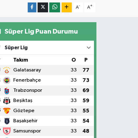
-
+
A
A
Süper Lig Puan Durumu
Süper Lig
#
Takım
O
P
1
Galatasaray
33
77
2
Fenerbahçe
33
73
3
Trabzonspor
33
69
4
Beşiktaş
33
59
5
Göztepe
33
55
6
Başakşehir
33
54
7
Samsunspor
33
48