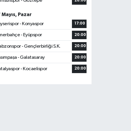
msunspor - Göztepe
20:00
7 Mayıs, Pazar
yserispor - Konyaspor
17:00
nerbahçe - Eyüpspor
20:00
abzonspor - Gençlerbirliği S.K.
20:00
sımpaşa - Galatasaray
20:00
talyaspor - Kocaelispor
20:00