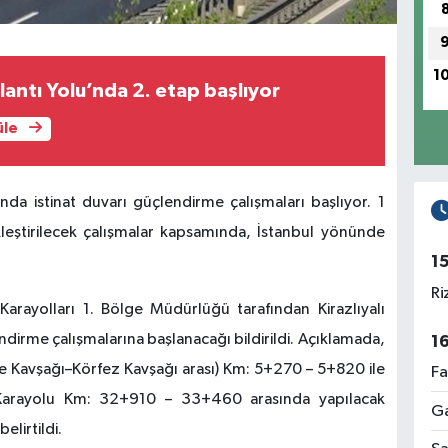
1
lantı Yolu’nda 2. etap başlıyor
üle
a istinat duvarı güçlendirme çalışmaları başlıyor. 1
leştirilecek çalışmalar kapsamında, İstanbul yönünde
1
Ri
 Karayolları 1. Bölge Müdürlüğü tarafından Kirazlıyalı
dirme çalışmalarına başlanacağı bildirildi. Açıklamada,
1
Kavşağı–Körfez Kavşağı arası) Km: 5+270 – 5+820 ile
Fa
Karayolu Km: 32+910 – 33+460 arasında yapılacak
Ga
elirtildi.