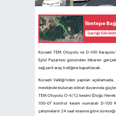
İlimtepe Bağ
İçeriği Görünt
Kocaeli TEM Otoyolu ve D-100 Karayolu’nd
Eylül Pazartesi gününden itibaren gerçek
sağ şerit araç trafiğine kapatılacak.
Kocaeli Valiliği’nden yapılan açıklamada,
mevkiinde bulunan istinat duvarında güçlen
TEM Otoyolu O-4/12 kesimi (Doğu Hereke 
100-07 kontrol kesim numaralı D-100 
çalışmaların 24 saat esasına göre süreceği b