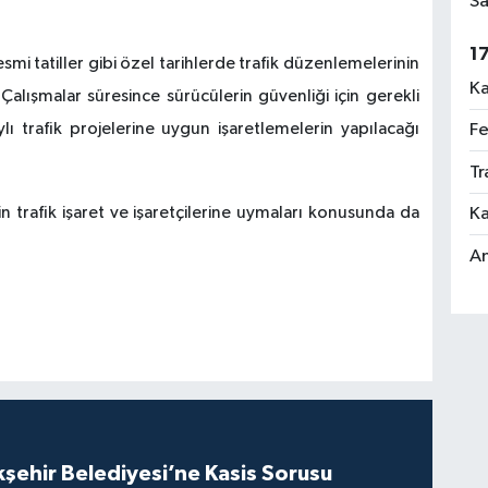
Sa
1
resmi tatiller gibi özel tarihlerde trafik düzenlemelerinin
Ka
alışmalar süresince sürücülerin güvenliği için gerekli
Fe
ı trafik projelerine uygun işaretlemelerin yapılacağı
Tr
Ka
n trafik işaret ve işaretçilerine uymaları konusunda da
An
kşehir Belediyesi’ne Kasis Sorusu