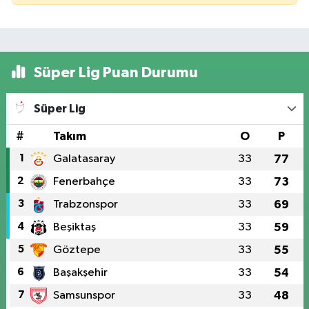
Süper Lig Puan Durumu
Süper Lig
#
Takım
O
P
1
Galatasaray
33
77
2
Fenerbahçe
33
73
3
Trabzonspor
33
69
4
Beşiktaş
33
59
5
Göztepe
33
55
6
Başakşehir
33
54
7
Samsunspor
33
48