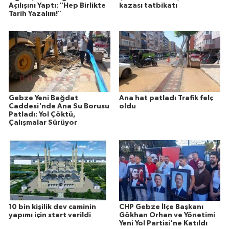
Açılışını Yaptı: "Hep Birlikte
kazası tatbikatı
Tarih Yazalım!"
Gebze Yeni Bağdat
Ana hat patladı Trafik felç
Caddesi'nde Ana Su Borusu
oldu
Patladı: Yol Çöktü,
Çalışmalar Sürüyor
10 bin kişilik dev caminin
CHP Gebze İlçe Başkanı
yapımı için start verildi
Gökhan Orhan ve Yönetimi
Yeni Yol Partisi'ne Katıldı