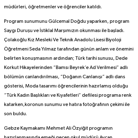
müdürleri, öğretmenler ve öğrenciler katıldı.
Program sunumunu Gülcemal Doğdu yaparken, program
Saygı Duruşu ve İstiklal Marşımızın okunması ile başladı.
Çolakoğlu Kız Mesleki Ve Teknik Anadolu Lisesi Biyoloji
Öğretmeni Seda Yılmaz tarafından günün anlam ve önemini
belirten konuşmasının ardından; Türk tarihi sunusu, Dede
Korkut Hikayelerinden “Bamsı Beyrek’e Ad Verilmesi” adlı
bölümün canlandırılması, “Doğanın Canlanışı” adlı dans
gösterisi, Moda tasarımı öğrencilerinin hazırlamış olduğu
“Türk Kadın Başlıkları ve Kıyafetleri” defilesi programa renk
katarken,koronun sunumu ve hatıra fotoğrafının çekimi ile
son buldu.
Gebze Kaymakamı Mehmet Ali Özyiğit programın
hazırlanmasında emeği geçen okul müdürü Aycan