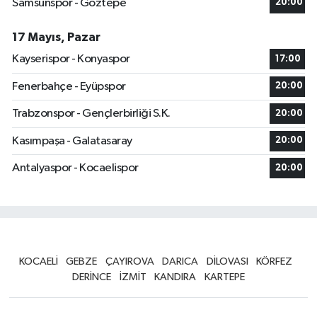
Samsunspor - Göztepe
20:00
17 Mayıs, Pazar
Kayserispor - Konyaspor
17:00
Fenerbahçe - Eyüpspor
20:00
Trabzonspor - Gençlerbirliği S.K.
20:00
Kasımpaşa - Galatasaray
20:00
Antalyaspor - Kocaelispor
20:00
KOCAELİ
GEBZE
ÇAYIROVA
DARICA
DİLOVASI
KÖRFEZ
DERİNCE
İZMİT
KANDIRA
KARTEPE