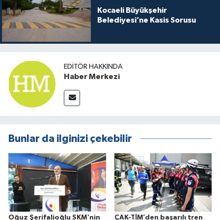
Kocaeli Büyükşehir
Belediyesi’ne Kasis Sorusu
EDITÖR HAKKINDA
Haber Merkezi
Bunlar da ilginizi çekebilir
Oğuz Şerifalioğlu SKM'nin
ÇAK-TİM’den başarılı tren