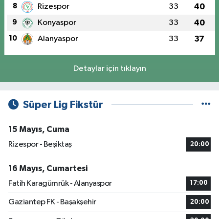
8
Rizespor
33
40
9
Konyaspor
33
40
10
Alanyaspor
33
37
Detaylar için tıklayın
Süper Lig Fikstür
15 Mayıs, Cuma
Rizespor - Beşiktaş
20:00
16 Mayıs, Cumartesi
Fatih Karagümrük - Alanyaspor
17:00
Gaziantep FK - Başakşehir
20:00