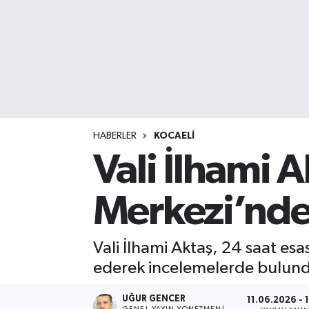
HABERLER
KOCAELİ
Vali İlhami A
Merkezi’nde
Vali İlhami Aktaş, 24 saat es
ederek incelemelerde bulun
UĞUR GENCER
11.06.2026 - 1
GENEL YAYIN YÖNETMENI