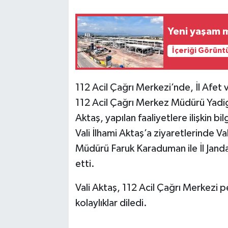
Yeni yaşam m
İçeriği Görünt
112 Acil Çağrı Merkezi’nde, İl Afe
112 Acil Çağrı Merkez Müdürü Yadigâ
Aktaş, yapılan faaliyetlere ilişkin bilg
Vali İlhami Aktaş’a ziyaretlerinde V
Müdürü Faruk Karaduman ile İl Jand
etti.
Vali Aktaş, 112 Acil Çağrı Merkezi p
kolaylıklar diledi.