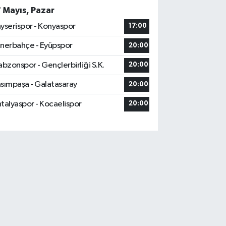
7 Mayıs, Pazar
yserispor - Konyaspor
17:00
nerbahçe - Eyüpspor
20:00
abzonspor - Gençlerbirliği S.K.
20:00
sımpaşa - Galatasaray
20:00
talyaspor - Kocaelispor
20:00