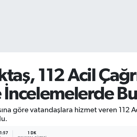
ktaş, 112 Acil Çağr
 İncelemelerde B
asına göre vatandaşlara hizmet veren 112 Ac
du.
1:57
1 DK