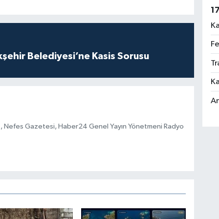
1
Ka
Fe
kşehir Belediyesi’ne Kasis Sorusu
Tr
Ka
An
 Nefes Gazetesi, Haber24 Genel Yayın Yönetmeni Radyo