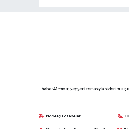
haber41comtr, yepyeni temasıyla sizleri buluştu
Nöbetçi Eczaneler
H