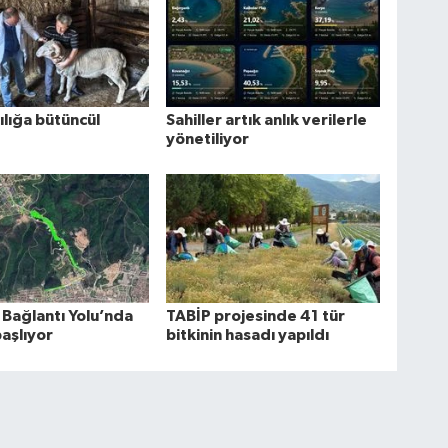
lığa bütüncül
Sahiller artık anlık verilerle
yönetiliyor
 Bağlantı Yolu’nda
TABİP projesinde 41 tür
başlıyor
bitkinin hasadı yapıldı