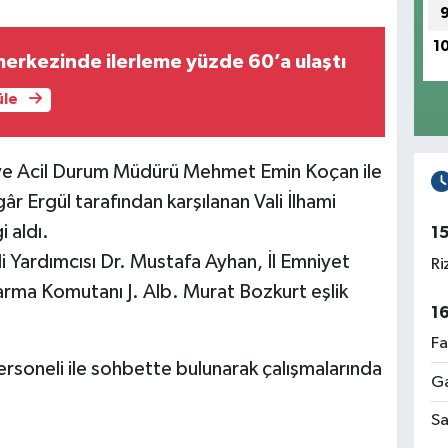
1
erkezinde ilerleme yüzde 60’a ulaştı
üle
t ve Acil Durum Müdürü Mehmet Emin Koçan ile
r Ergül tarafından karşılanan Vali İlhami
i aldı.
1
ali Yardımcısı Dr. Mustafa Ayhan, İl Emniyet
Ri
arma Komutanı J. Alb. Murat Bozkurt eşlik
1
Fa
ersoneli ile sohbette bulunarak çalışmalarında
Ga
Sa