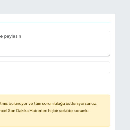
tmiş bulunuyor ve tüm sorumluluğu üstleniyorsunuz.
cel Son Dakika Haberleri hiçbir şekilde sorumlu