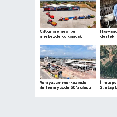
Çiftçinin emeği bu
Hayvancı
merkezde korunacak
destek
Yeni yaşam merkezinde
İlimtepe
ilerleme yüzde 60’a ulaştı
2. etap 