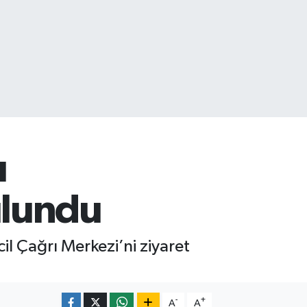
ı
ulundu
il Çağrı Merkezi’ni ziyaret
-
+
A
A