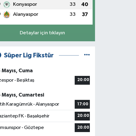
9
Konyaspor
33
40
0
Alanyaspor
33
37
Detaylar için tıklayın
Süper Lig Fikstür
5 Mayıs, Cuma
zespor - Beşiktaş
20:00
6 Mayıs, Cumartesi
tih Karagümrük - Alanyaspor
17:00
ziantep FK - Başakşehir
20:00
msunspor - Göztepe
20:00