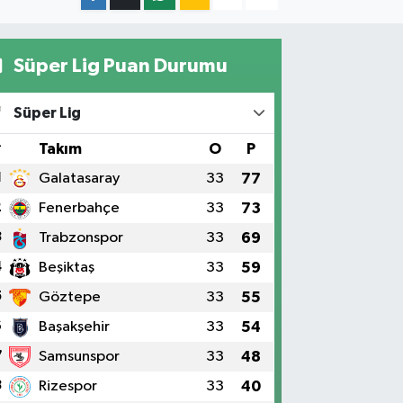
Süper Lig Puan Durumu
Süper Lig
#
Takım
O
P
1
Galatasaray
33
77
2
Fenerbahçe
33
73
3
Trabzonspor
33
69
4
Beşiktaş
33
59
5
Göztepe
33
55
6
Başakşehir
33
54
7
Samsunspor
33
48
8
Rizespor
33
40