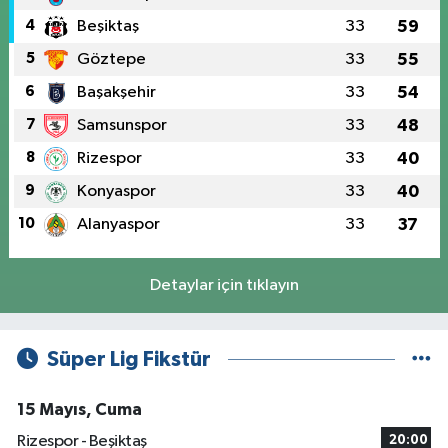
4
Beşiktaş
33
59
5
Göztepe
33
55
6
Başakşehir
33
54
7
Samsunspor
33
48
8
Rizespor
33
40
9
Konyaspor
33
40
10
Alanyaspor
33
37
Detaylar için tıklayın
Süper Lig Fikstür
15 Mayıs, Cuma
Rizespor - Beşiktaş
20:00