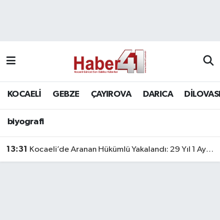
GENEL
KOCAELİ
biyografi
Nöbetçi Eczaneler
Siyaset
GEBZE
Hava Durumu
SPOR
ÇAYIROVA
Namaz Vakitleri
KOCAELİ
GEBZE
ÇAYIROVA
DARICA
DİLOVAS
Bilim, Teknoloji
DARICA
Trafik Durumu
biyografi
DİLOVASI
Süper Lig Puan Durumu ve Fikstür
13:31
Kocaeli’de Aranan Hükümlü Yakalandı: 29 Yıl 1 Ay Hapis Cezası Bulunuyordu
KÖRFEZ
Tüm Manşetler
Ekonomi
Son Dakika Haberleri
GÜNDEM
Haber Arşivi