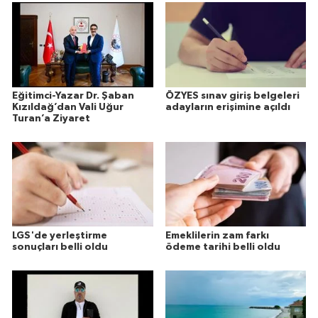
Eğitimci-Yazar Dr. Şaban
ÖZYES sınav giriş belgeleri
Kızıldağ’dan Vali Uğur
adayların erişimine açıldı
Turan’a Ziyaret
LGS'de yerleştirme
Emeklilerin zam farkı
sonuçları belli oldu
ödeme tarihi belli oldu