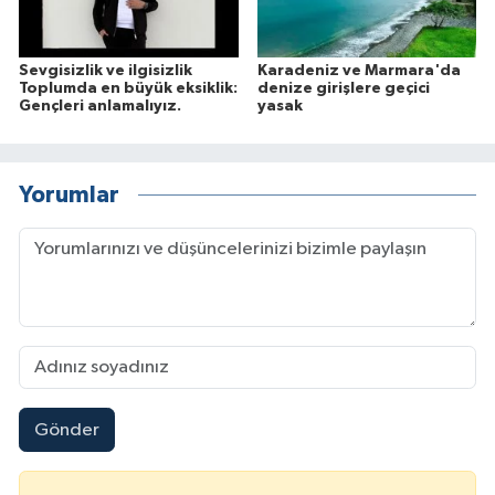
Sevgisizlik ve ilgisizlik
Karadeniz ve Marmara'da
Toplumda en büyük eksiklik:
denize girişlere geçici
Gençleri anlamalıyız.
yasak
Yorumlar
Gönder