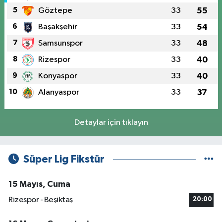
5
Göztepe
33
55
6
Başakşehir
33
54
7
Samsunspor
33
48
8
Rizespor
33
40
9
Konyaspor
33
40
10
Alanyaspor
33
37
Detaylar için tıklayın
Süper Lig Fikstür
15 Mayıs, Cuma
Rizespor - Beşiktaş
20:00