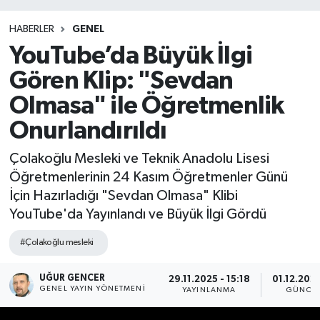
HABERLER
GENEL
YouTube’da Büyük İlgi
Gören Klip: "Sevdan
Olmasa" ile Öğretmenlik
Onurlandırıldı
Çolakoğlu Mesleki ve Teknik Anadolu Lisesi
Öğretmenlerinin 24 Kasım Öğretmenler Günü
İçin Hazırladığı "Sevdan Olmasa" Klibi
YouTube'da Yayınlandı ve Büyük İlgi Gördü
#Çolakoğlu mesleki
UĞUR GENCER
29.11.2025 - 15:18
01.12.2025
GENEL YAYIN YÖNETMENI
YAYINLANMA
GÜNCE