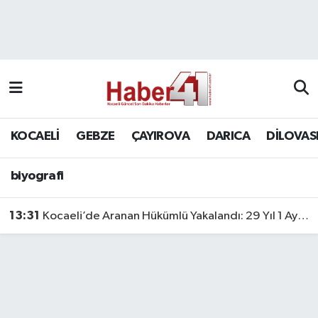
GENEL
KOCAELİ
biyografi
Nöbetçi Eczaneler
Siyaset
GEBZE
Hava Durumu
SPOR
ÇAYIROVA
Namaz Vakitleri
KOCAELİ
GEBZE
ÇAYIROVA
DARICA
DİLOVAS
Bilim, Teknoloji
DARICA
Trafik Durumu
biyografi
DİLOVASI
Süper Lig Puan Durumu ve Fikstür
13:31
Kocaeli’de Aranan Hükümlü Yakalandı: 29 Yıl 1 Ay Hapis Cezası Bulunuyordu
KÖRFEZ
Tüm Manşetler
Ekonomi
Son Dakika Haberleri
GÜNDEM
Haber Arşivi