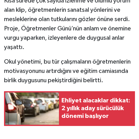
Kısa sürede çok sayıda izlenme ve olumlu yorum
alan klip, öğretmenlerin sanatsal yönlerini ve
mesleklerine olan tutkularını gözler önüne serdi.
Proje, Öğretmenler Günü’nün anlam ve önemine
vurgu yaparken, izleyenlere de duygusal anlar
yaşattı.
Okul yönetimi, bu tür çalışmaların öğretmenlerin
motivasyonunu artırdığını ve eğitim camiasında
birlik duygusunu pekiştirdiğini belirtti.
Ehliyet alacaklar dikkat:
2 yıllık aday sürücülük
dönemi başlıyor