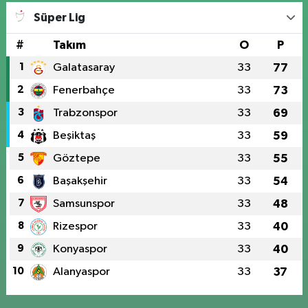
Süper Lig
#
Takım
O
P
1
Galatasaray
33
77
2
Fenerbahçe
33
73
3
Trabzonspor
33
69
4
Beşiktaş
33
59
5
Göztepe
33
55
6
Başakşehir
33
54
7
Samsunspor
33
48
8
Rizespor
33
40
9
Konyaspor
33
40
10
Alanyaspor
33
37