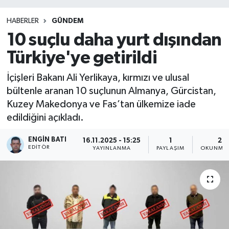
HABERLER
GÜNDEM
10 suçlu daha yurt dışından
Türkiye'ye getirildi
İçişleri Bakanı Ali Yerlikaya, kırmızı ve ulusal
bültenle aranan 10 suçlunun Almanya, Gürcistan,
Kuzey Makedonya ve Fas’tan ülkemize iade
edildiğini açıkladı.
ENGIN BATI
16.11.2025 - 15:25
1
2 D
EDITÖR
YAYINLANMA
PAYLAŞIM
OKUNMA 