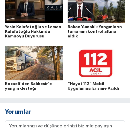
Yasin Kalafatoğlu ve Leman
Bakan Yumaklı: Yangınların
Kalafatoğlu Hakkında
tamamını kontrol altına
Kamuoyu Duyurusu
aldık
Kocaeli'den Balıkesir'e
“Hayat 112” Mobil
yangın desteği
Uygulaması Erişime Açıldı
Yorumlar