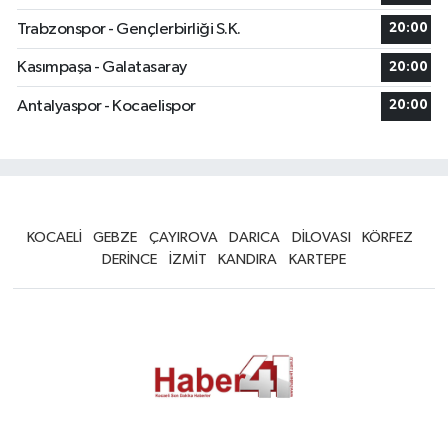
Trabzonspor - Gençlerbirliği S.K.
20:00
Kasımpaşa - Galatasaray
20:00
Antalyaspor - Kocaelispor
20:00
KOCAELİ
GEBZE
ÇAYIROVA
DARICA
DİLOVASI
KÖRFEZ
DERİNCE
İZMİT
KANDIRA
KARTEPE