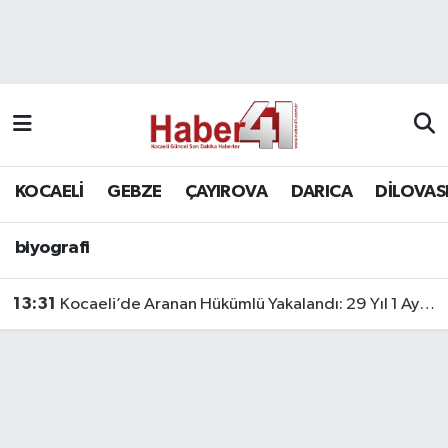
GENEL
KOCAELİ
biyografi
Nöbetçi Eczaneler
Siyaset
GEBZE
Hava Durumu
SPOR
ÇAYIROVA
Namaz Vakitleri
KOCAELİ
GEBZE
ÇAYIROVA
DARICA
DİLOVAS
Bilim, Teknoloji
DARICA
Trafik Durumu
biyografi
DİLOVASI
Süper Lig Puan Durumu ve Fikstür
13:31
Kocaeli’de Aranan Hükümlü Yakalandı: 29 Yıl 1 Ay Hapis Cezası Bulunuyordu
KÖRFEZ
Tüm Manşetler
Ekonomi
Son Dakika Haberleri
GÜNDEM
Haber Arşivi