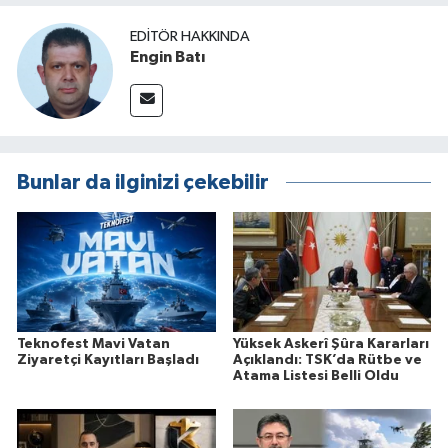
EDITÖR HAKKINDA
Engin Batı
Bunlar da ilginizi çekebilir
Teknofest Mavi Vatan
Yüksek Askerî Şûra Kararları
Ziyaretçi Kayıtları Başladı
Açıklandı: TSK’da Rütbe ve
Atama Listesi Belli Oldu