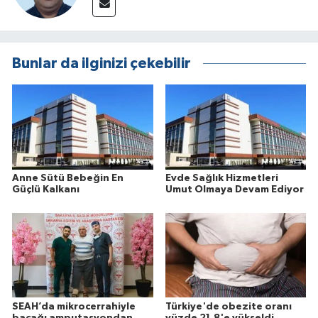
Bunlar da ilginizi çekebilir
Anne Sütü Bebeğin En
Evde Sağlık Hizmetleri
Güçlü Kalkanı
Umut Olmaya Devam Ediyor
SEAH’da mikrocerrahiyle
Türkiye'de obezite oranı
bacağı amputasyondan
yüzde 21,8'e yükseldi