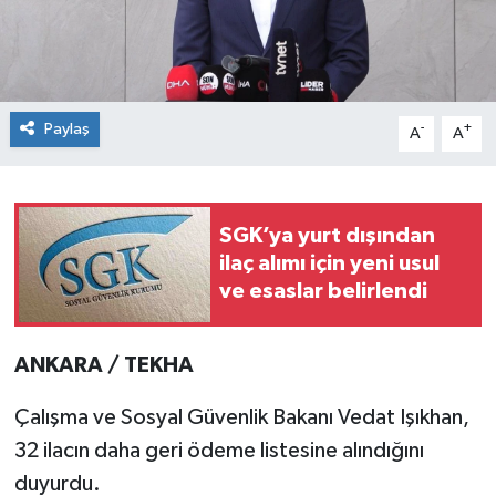
Paylaş
-
+
A
A
SGK’ya yurt dışından
ilaç alımı için yeni usul
ve esaslar belirlendi
ANKARA / TEKHA
Çalışma ve Sosyal Güvenlik Bakanı Vedat Işıkhan,
32 ilacın daha geri ödeme listesine alındığını
duyurdu.