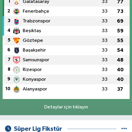
1
Galatasaray
33
77
2
Fenerbahçe
33
73
3
Trabzonspor
33
69
4
Beşiktaş
33
59
5
Göztepe
33
55
6
Başakşehir
33
54
7
Samsunspor
33
48
8
Rizespor
33
40
9
Konyaspor
33
40
10
Alanyaspor
33
37
Detaylar için tıklayın
Süper Lig Fikstür