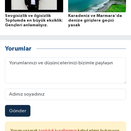
Sevgisizlik ve ilgisizlik
Karadeniz ve Marmara'da
Toplumda en büyük eksiklik:
denize girişlere geçici
Gençleri anlamalıyız.
yasak
Yorumlar
Gönder
Yorum yazarak
topluluk kurallarımızı
kabul etmiş bulunuyor