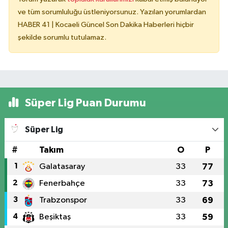
ve tüm sorumluluğu üstleniyorsunuz. Yazılan yorumlardan
HABER 41 | Kocaeli Güncel Son Dakika Haberleri hiçbir
şekilde sorumlu tutulamaz.
Süper Lig Puan Durumu
Süper Lig
#
Takım
O
P
1
Galatasaray
33
77
2
Fenerbahçe
33
73
3
Trabzonspor
33
69
4
Beşiktaş
33
59