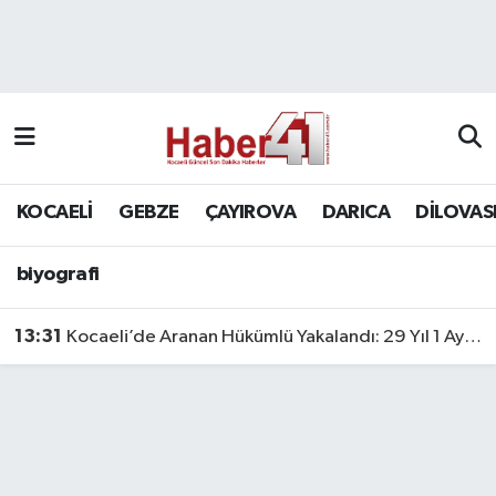
GENEL
KOCAELİ
biyografi
Nöbetçi Eczaneler
Siyaset
GEBZE
Hava Durumu
SPOR
ÇAYIROVA
Namaz Vakitleri
KOCAELİ
GEBZE
ÇAYIROVA
DARICA
DİLOVAS
Bilim, Teknoloji
DARICA
Trafik Durumu
biyografi
DİLOVASI
Süper Lig Puan Durumu ve Fikstür
13:31
Kocaeli’de Aranan Hükümlü Yakalandı: 29 Yıl 1 Ay Hapis Cezası Bulunuyordu
KÖRFEZ
Tüm Manşetler
Ekonomi
Son Dakika Haberleri
GÜNDEM
Haber Arşivi