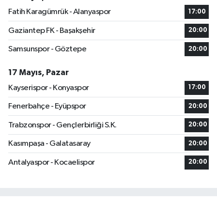
Fatih Karagümrük - Alanyaspor
17:00
Gaziantep FK - Başakşehir
20:00
Samsunspor - Göztepe
20:00
17 Mayıs, Pazar
Kayserispor - Konyaspor
17:00
Fenerbahçe - Eyüpspor
20:00
Trabzonspor - Gençlerbirliği S.K.
20:00
Kasımpaşa - Galatasaray
20:00
Antalyaspor - Kocaelispor
20:00