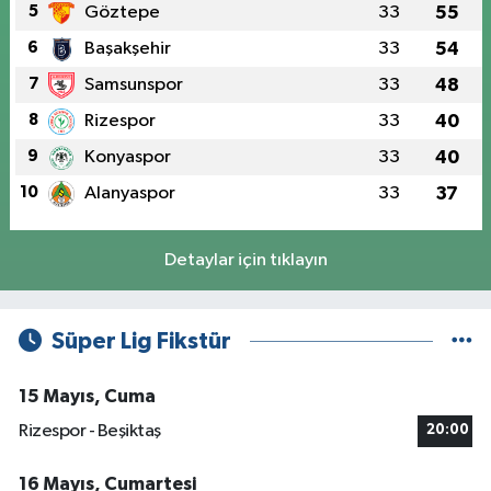
5
Göztepe
33
55
6
Başakşehir
33
54
7
Samsunspor
33
48
8
Rizespor
33
40
9
Konyaspor
33
40
10
Alanyaspor
33
37
Detaylar için tıklayın
Süper Lig Fikstür
15 Mayıs, Cuma
Rizespor - Beşiktaş
20:00
16 Mayıs, Cumartesi