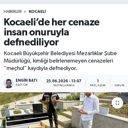
HABERLER
KOCAELİ
Kocaeli’de her cenaze
insan onuruyla
defnediliyor
Kocaeli Büyükşehir Belediyesi Mezarlıklar Şube
Müdürlüğü, kimliği belirlenemeyen cenazeleri
“meçhul” kaydıyla defnediyor.
ENGIN BATI
25.06.2026 - 13:07
1
3
EDITÖR
YAYINLANMA
PAYLAŞIM
OKUNMA