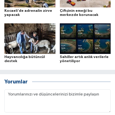
Kocaeli’de adrenalin zirve
Çiftçinin emeği bu
yapacak
merkezde korunacak
Hayvancılığa bütüncül
Sahiller artık anlık verilerle
destek
yönetiliyor
Yorumlar