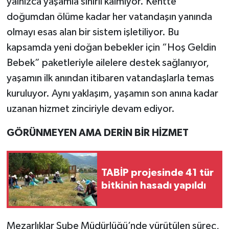
yalnızca yaşamla sınırlı kalmıyor. Kentte
doğumdan ölüme kadar her vatandaşın yanında
olmayı esas alan bir sistem işletiliyor. Bu
kapsamda yeni doğan bebekler için “Hoş Geldin
Bebek” paketleriyle ailelere destek sağlanıyor,
yaşamın ilk anından itibaren vatandaşlarla temas
kuruluyor. Aynı yaklaşım, yaşamın son anına kadar
uzanan hizmet zinciriyle devam ediyor.
GÖRÜNMEYEN AMA DERİN BİR HİZMET
TABİP projesinde 41 tür
bitkinin hasadı yapıldı
Mezarlıklar Şube Müdürlüğü’nde yürütülen süreç,