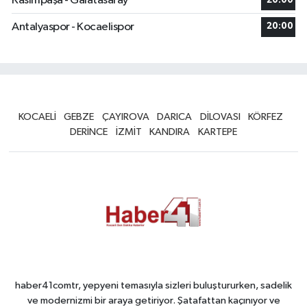
Kasımpaşa - Galatasaray
20:00
Antalyaspor - Kocaelispor
20:00
KOCAELİ
GEBZE
ÇAYIROVA
DARICA
DİLOVASI
KÖRFEZ
DERİNCE
İZMİT
KANDIRA
KARTEPE
haber41comtr, yepyeni temasıyla sizleri buluştururken, sadelik
ve modernizmi bir araya getiriyor. Şatafattan kaçınıyor ve