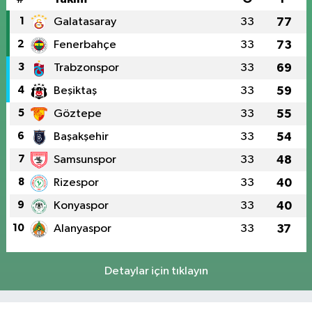
1
Galatasaray
33
77
2
Fenerbahçe
33
73
3
Trabzonspor
33
69
4
Beşiktaş
33
59
5
Göztepe
33
55
6
Başakşehir
33
54
7
Samsunspor
33
48
8
Rizespor
33
40
9
Konyaspor
33
40
10
Alanyaspor
33
37
Detaylar için tıklayın