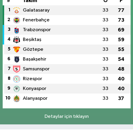
#
Takım
O
P
1
Galatasaray
33
77
2
Fenerbahçe
33
73
3
Trabzonspor
33
69
4
Beşiktaş
33
59
5
Göztepe
33
55
6
Başakşehir
33
54
7
Samsunspor
33
48
8
Rizespor
33
40
9
Konyaspor
33
40
10
Alanyaspor
33
37
Detaylar için tıklayın