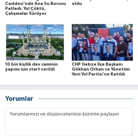
Caddesi'nde Ana Su Borusu
oldu
Patladı: Yol Çöktü,
Çalışmalar Sürüyor
10 bin kişilik dev caminin
CHP Gebze İlçe Başkanı
yapımı için start verildi
Gökhan Orhan ve Yönetimi
Yeni Yol Partisi'ne Katıldı
Yorumlar