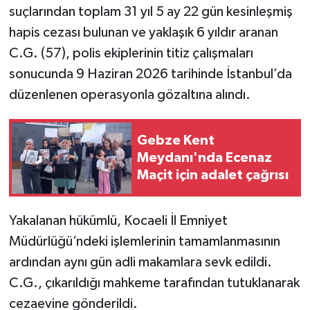
suçlarından toplam 31 yıl 5 ay 22 gün kesinleşmiş
hapis cezası bulunan ve yaklaşık 6 yıldır aranan
C.G. (57), polis ekiplerinin titiz çalışmaları
sonucunda 9 Haziran 2026 tarihinde İstanbul’da
düzenlenen operasyonla gözaltına alındı.
Gebze Kent
Meydanı'nda Ecenaz
Maçit için adalet çağrısı
Yakalanan hükümlü, Kocaeli İl Emniyet
Müdürlüğü’ndeki işlemlerinin tamamlanmasının
ardından aynı gün adli makamlara sevk edildi.
C.G., çıkarıldığı mahkeme tarafından tutuklanarak
cezaevine gönderildi.