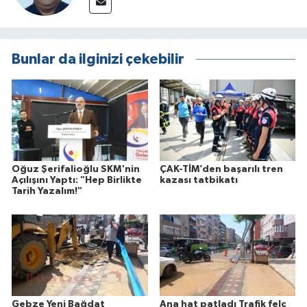
Bunlar da ilginizi çekebilir
Oğuz Şerifalioğlu SKM'nin
ÇAK-TİM’den başarılı tren
Açılışını Yaptı: "Hep Birlikte
kazası tatbikatı
Tarih Yazalım!"
Gebze Yeni Bağdat
Ana hat patladı Trafik felç