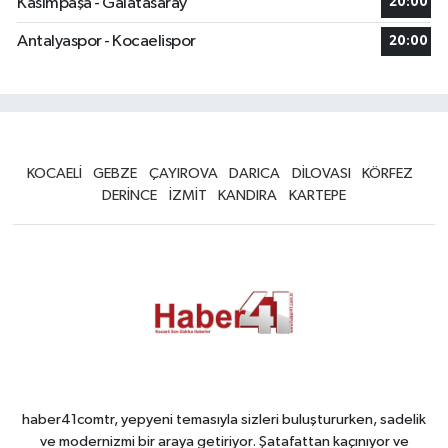
Kasımpaşa - Galatasaray
20:00
Antalyaspor - Kocaelispor
20:00
KOCAELİ
GEBZE
ÇAYIROVA
DARICA
DİLOVASI
KÖRFEZ
DERİNCE
İZMİT
KANDIRA
KARTEPE
haber41comtr, yepyeni temasıyla sizleri buluştururken, sadelik
ve modernizmi bir araya getiriyor. Şatafattan kaçınıyor ve