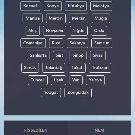
Kocaeli
Konya
Kütahya
Malatya
Manisa
Mardin
Mersin
Muğla
Muş
Nevşehir
Niğde
Ordu
Osmaniye
Rize
Sakarya
Samsun
Şanlıurfa
Siirt
Sinop
Sivas
Şırnak
Tekirdağ
Tokat
Trabzon
Tunceli
Uşak
Van
Yalova
Yozgat
Zonguldak
HISSEDILEN
NEM