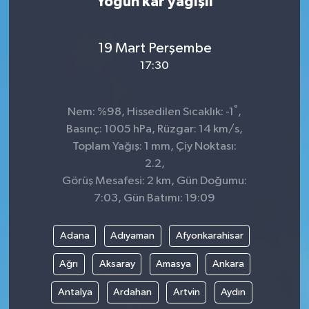
Yoğun kar yağışlı
19 Mart Perşembe
17:30
°
Nem: %98, Hissedilen Sıcaklık: -1
,
Basınç: 1005 hPa, Rüzgar: 14 km/s,
Toplam Yağış: 1 mm, Çiy Noktası:
2.2,
Görüş Mesafesi: 2 km, Gün Doğumu:
7:03, Gün Batımı: 19:09
Adana
Adıyaman
Afyonkarahisar
Ağrı
Aksaray
Amasya
Ankara
Antalya
Ardahan
Artvin
Aydın