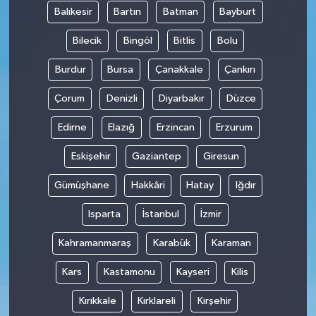
Balıkesir
Bartın
Batman
Bayburt
Bilecik
Bingöl
Bitlis
Bolu
Burdur
Bursa
Çanakkale
Çankırı
Çorum
Denizli
Diyarbakır
Düzce
Edirne
Elazığ
Erzincan
Erzurum
Eskişehir
Gaziantep
Giresun
Gümüşhane
Hakkâri
Hatay
Iğdır
Isparta
İstanbul
İzmir
Kahramanmaraş
Karabük
Karaman
Kars
Kastamonu
Kayseri
Kilis
Kırıkkale
Kırklareli
Kırşehir