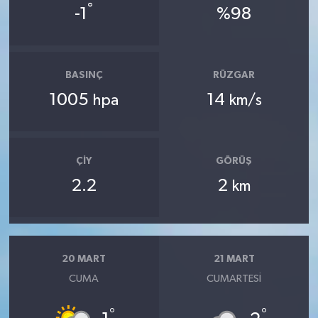
°
-1
%98
BASINÇ
RÜZGAR
1005
14
hpa
km/s
ÇIY
GÖRÜŞ
2.2
2
km
20 MART
21 MART
CUMA
CUMARTESI
°
°