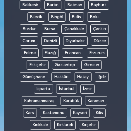
Balıkesir
Bartın
Batman
Bayburt
Bilecik
Bingöl
Bitlis
Bolu
Burdur
Bursa
Çanakkale
Çankırı
Çorum
Denizli
Diyarbakır
Düzce
Edirne
Elazığ
Erzincan
Erzurum
Eskişehir
Gaziantep
Giresun
Gümüşhane
Hakkâri
Hatay
Iğdır
Isparta
İstanbul
İzmir
Kahramanmaraş
Karabük
Karaman
Kars
Kastamonu
Kayseri
Kilis
Kırıkkale
Kırklareli
Kırşehir