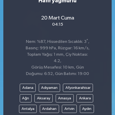
Hafif yağmurlu
20 Mart Cuma
04:15
°
Nem: %87, Hissedilen Sıcaklık: 3
,
Basınç: 999 hPa, Rüzgar: 16 km/s,
Toplam Yağış: 1 mm, Çiy Noktası:
4.2,
Görüş Mesafesi: 10 km, Gün
Doğumu: 6:52, Gün Batımı: 19:00
Adana
Adıyaman
Afyonkarahisar
Ağrı
Aksaray
Amasya
Ankara
Antalya
Ardahan
Artvin
Aydın