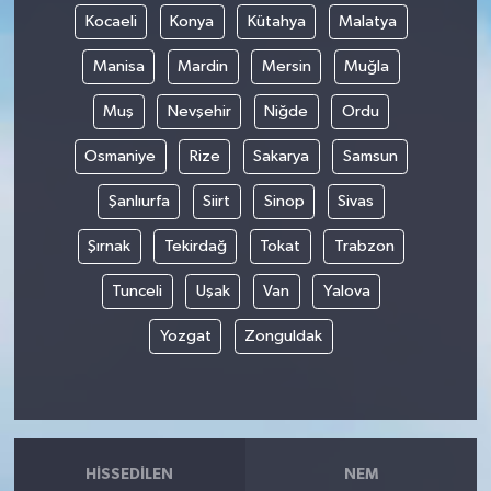
Kocaeli
Konya
Kütahya
Malatya
Manisa
Mardin
Mersin
Muğla
Muş
Nevşehir
Niğde
Ordu
Osmaniye
Rize
Sakarya
Samsun
Şanlıurfa
Siirt
Sinop
Sivas
Şırnak
Tekirdağ
Tokat
Trabzon
Tunceli
Uşak
Van
Yalova
Yozgat
Zonguldak
HISSEDILEN
NEM