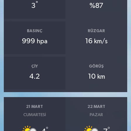
°
3
%87
BASINÇ
RÜZGAR
999
16
hpa
km/s
ÇIY
GÖRÜŞ
4.2
10
km
21 MART
22 MART
CUMARTESI
PAZAR
°
°