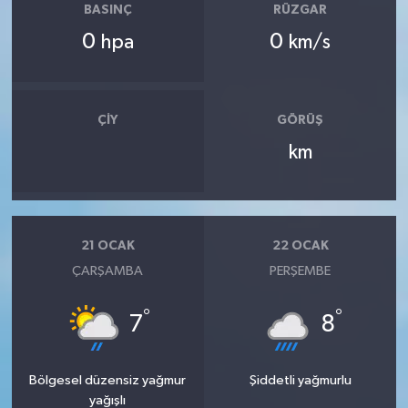
BASINÇ
RÜZGAR
0
0
hpa
km/s
ÇIY
GÖRÜŞ
km
21 OCAK
22 OCAK
ÇARŞAMBA
PERŞEMBE
°
°
7
8
Bölgesel düzensiz yağmur
Şiddetli yağmurlu
yağışlı