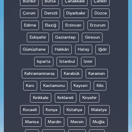
Burdur
Bursa
Çanakkale
Çankırı
Çorum
Denizli
Diyarbakır
Düzce
Edirne
Elazığ
Erzincan
Erzurum
Eskişehir
Gaziantep
Giresun
Gümüşhane
Hakkâri
Hatay
Iğdır
Isparta
İstanbul
İzmir
Kahramanmaraş
Karabük
Karaman
Kars
Kastamonu
Kayseri
Kilis
Kırıkkale
Kırklareli
Kırşehir
Kocaeli
Konya
Kütahya
Malatya
Manisa
Mardin
Mersin
Muğla