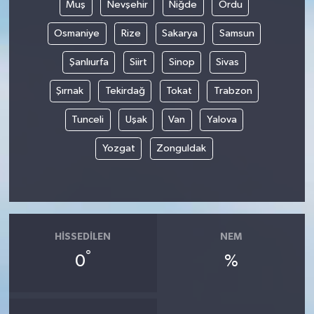
Muş
Nevşehir
Niğde
Ordu
Osmaniye
Rize
Sakarya
Samsun
Şanlıurfa
Siirt
Sinop
Sivas
Şırnak
Tekirdağ
Tokat
Trabzon
Tunceli
Uşak
Van
Yalova
Yozgat
Zonguldak
HISSEDILEN
NEM
°
0
%