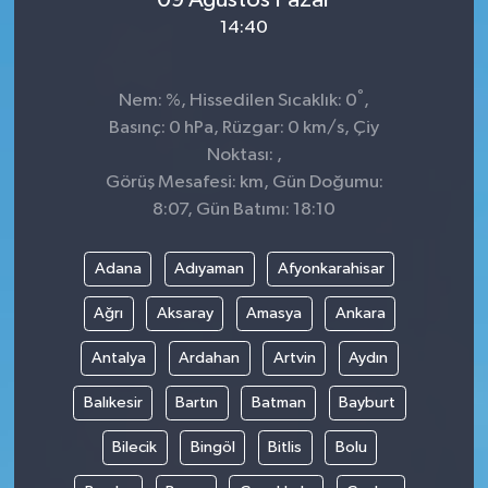
14:40
°
Nem: %, Hissedilen Sıcaklık: 0
,
Basınç: 0 hPa, Rüzgar: 0 km/s, Çiy
Noktası: ,
Görüş Mesafesi: km, Gün Doğumu:
8:07, Gün Batımı: 18:10
Adana
Adıyaman
Afyonkarahisar
Ağrı
Aksaray
Amasya
Ankara
Antalya
Ardahan
Artvin
Aydın
Balıkesir
Bartın
Batman
Bayburt
Bilecik
Bingöl
Bitlis
Bolu