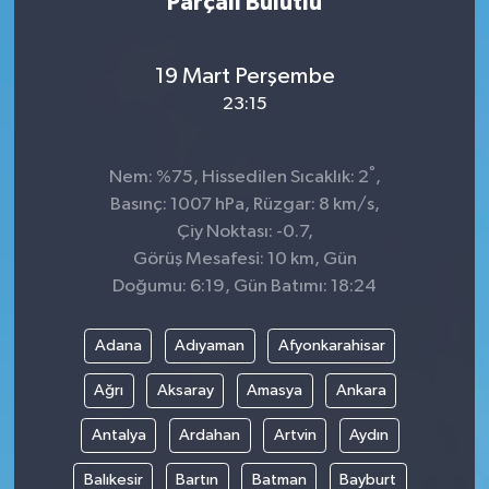
Parçalı Bulutlu
19 Mart Perşembe
23:15
°
Nem: %75, Hissedilen Sıcaklık: 2
,
Basınç: 1007 hPa, Rüzgar: 8 km/s,
Çiy Noktası: -0.7,
Görüş Mesafesi: 10 km, Gün
Doğumu: 6:19, Gün Batımı: 18:24
Adana
Adıyaman
Afyonkarahisar
Ağrı
Aksaray
Amasya
Ankara
Antalya
Ardahan
Artvin
Aydın
Balıkesir
Bartın
Batman
Bayburt