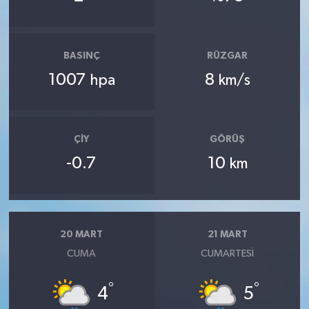
BASINÇ
RÜZGAR
1007
8
hpa
km/s
ÇIY
GÖRÜŞ
-0.7
10
km
20 MART
21 MART
CUMA
CUMARTESI
°
°
4
5