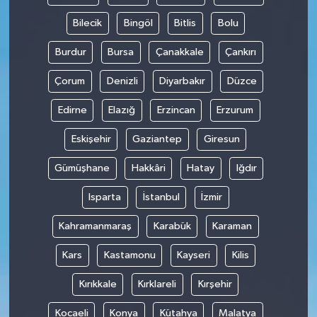
Bilecik
Bingöl
Bitlis
Bolu
Burdur
Bursa
Çanakkale
Çankırı
Çorum
Denizli
Diyarbakır
Düzce
Edirne
Elazığ
Erzincan
Erzurum
Eskişehir
Gaziantep
Giresun
Gümüşhane
Hakkâri
Hatay
Iğdır
Isparta
İstanbul
İzmir
Kahramanmaraş
Karabük
Karaman
Kars
Kastamonu
Kayseri
Kilis
Kırıkkale
Kırklareli
Kırşehir
Kocaeli
Konya
Kütahya
Malatya