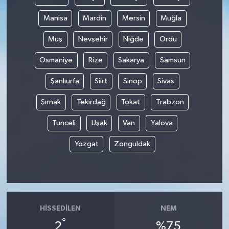
Manisa
Mardin
Mersin
Muğla
Muş
Nevşehir
Niğde
Ordu
Osmaniye
Rize
Sakarya
Samsun
Şanlıurfa
Siirt
Sinop
Sivas
Şırnak
Tekirdağ
Tokat
Trabzon
Tunceli
Uşak
Van
Yalova
Yozgat
Zonguldak
HISSEDILEN
NEM
°
2
%75