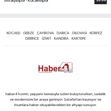
Antalyaspor - Kocaelispor
20:00
KOCAELİ
GEBZE
ÇAYIROVA
DARICA
DİLOVASI
KÖRFEZ
DERİNCE
İZMİT
KANDIRA
KARTEPE
haber41comtr, yepyeni temasıyla sizleri buluştururken, sadelik
ve modernizmi bir araya getiriyor. Şatafattan kaçınıyor ve
insanlara haber okuyabilecekleri bir altyapı sunuyor.