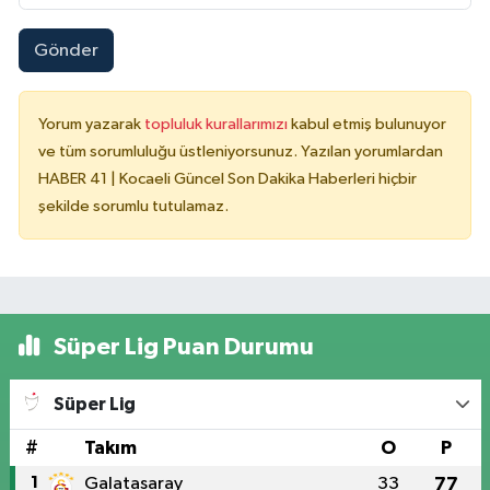
Gönder
Yorum yazarak
topluluk kurallarımızı
kabul etmiş bulunuyor
ve tüm sorumluluğu üstleniyorsunuz. Yazılan yorumlardan
HABER 41 | Kocaeli Güncel Son Dakika Haberleri hiçbir
şekilde sorumlu tutulamaz.
Süper Lig Puan Durumu
Süper Lig
#
Takım
O
P
1
Galatasaray
33
77