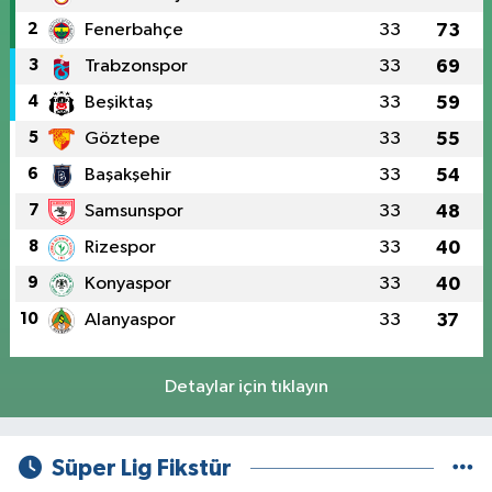
2
Fenerbahçe
33
73
3
Trabzonspor
33
69
4
Beşiktaş
33
59
5
Göztepe
33
55
6
Başakşehir
33
54
7
Samsunspor
33
48
8
Rizespor
33
40
9
Konyaspor
33
40
10
Alanyaspor
33
37
Detaylar için tıklayın
Süper Lig Fikstür