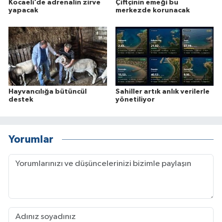
Kocaeli’de adrenalin zirve
Çiftçinin emeği bu
yapacak
merkezde korunacak
Hayvancılığa bütüncül
Sahiller artık anlık verilerle
destek
yönetiliyor
Yorumlar