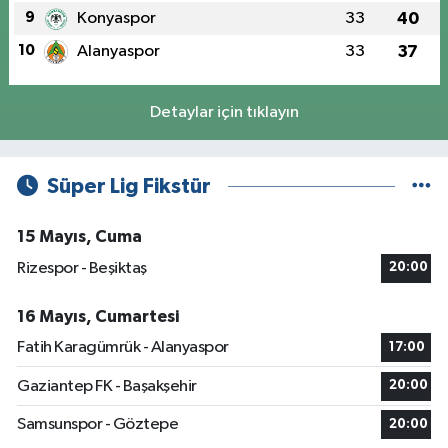
9
Konyaspor
33
40
10
Alanyaspor
33
37
Detaylar için tıklayın
Süper Lig Fikstür
15 Mayıs, Cuma
Rizespor - Beşiktaş
20:00
16 Mayıs, Cumartesi
Fatih Karagümrük - Alanyaspor
17:00
Gaziantep FK - Başakşehir
20:00
Samsunspor - Göztepe
20:00