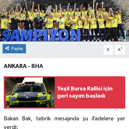
Paylaş
-
+
A
A
ANKARA -
BHA
Yeşil Bursa Rallisi için
geri sayım başladı
Bakan Bak, tebrik mesajında şu ifadelere yer
verdi: