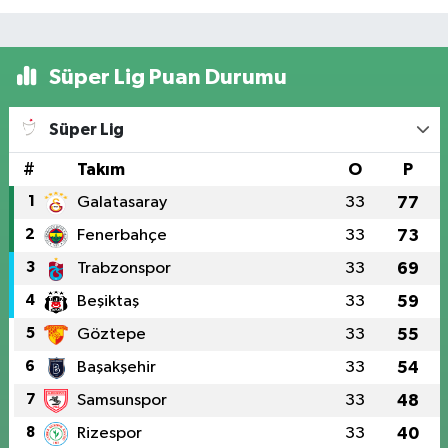
Süper Lig Puan Durumu
Süper Lig
#
Takım
O
P
1
Galatasaray
33
77
2
Fenerbahçe
33
73
3
Trabzonspor
33
69
4
Beşiktaş
33
59
5
Göztepe
33
55
6
Başakşehir
33
54
7
Samsunspor
33
48
8
Rizespor
33
40