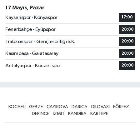
17 Mayıs, Pazar
Kayserispor - Konyaspor
17:00
Fenerbahçe - Eyüpspor
20:00
Trabzonspor - Gençlerbirliği S.K.
20:00
Kasımpaşa - Galatasaray
20:00
Antalyaspor - Kocaelispor
20:00
KOCAELİ
GEBZE
ÇAYIROVA
DARICA
DİLOVASI
KÖRFEZ
DERİNCE
İZMİT
KANDIRA
KARTEPE