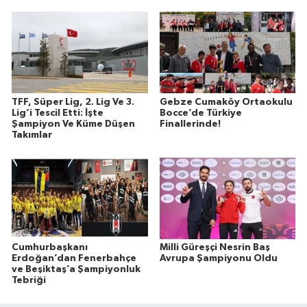
TFF, Süper Lig, 2. Lig Ve 3.
Gebze Cumaköy Ortaokulu
Lig’i Tescil Etti: İşte
Bocce’de Türkiye
Şampiyon Ve Küme Düşen
Finallerinde!
Takımlar
Cumhurbaşkanı
Milli Güreşçi Nesrin Baş
Erdoğan’dan Fenerbahçe
Avrupa Şampiyonu Oldu
ve Beşiktaş’a Şampiyonluk
Tebriği