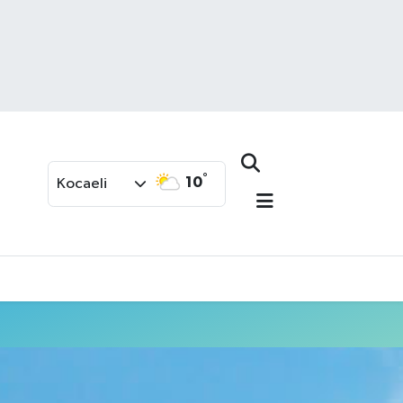
°
10
Kocaeli