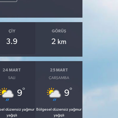
ÇIY
GÖRÜŞ
3.9
2
km
24 MART
25 MART
SALI
ÇARŞAMBA
°
°
9
9
sel düzensiz yağmur
Bölgesel düzensiz yağmur
yağışlı
yağışlı