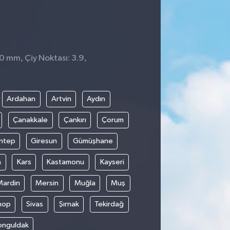
 0 mm, Çiy Noktası: 3.9,
Ardahan
Artvin
Aydın
Çanakkale
Çankırı
Çorum
ntep
Giresun
Gümüşhane
n
Kars
Kastamonu
Kayseri
Mardin
Mersin
Muğla
Muş
nop
Sivas
Şırnak
Tekirdağ
onguldak