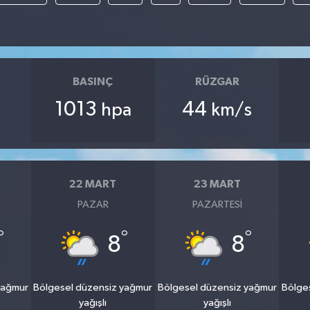
BASINÇ
RÜZGAR
1013
44
hpa
km/s
22 MART
23 MART
PAZAR
PAZARTESI
°
°
°
8
8
yağmur
Bölgesel düzensiz yağmur
Bölgesel düzensiz yağmur
Bölge
yağışlı
yağışlı