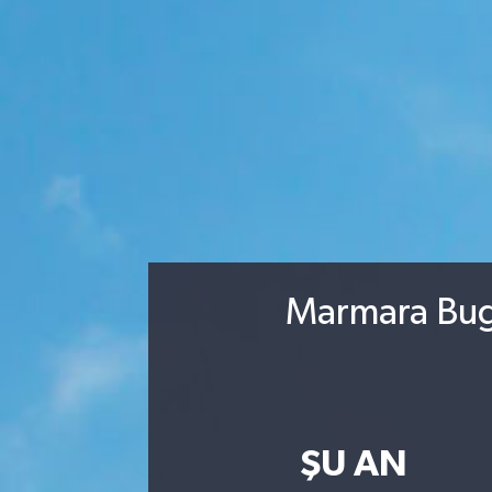
Marmara Bugü
ŞU AN