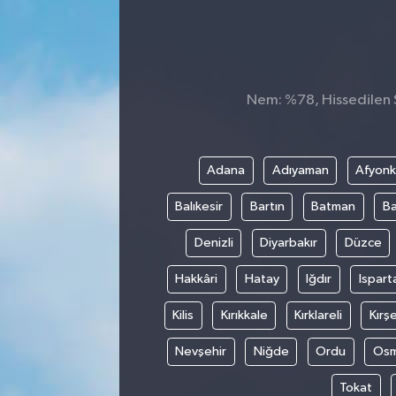
Nem: %78, Hissedilen S
Adana
Adıyaman
Afyonk
Balıkesir
Bartın
Batman
Ba
Denizli
Diyarbakır
Düzce
Hakkâri
Hatay
Iğdır
Ispart
Kilis
Kırıkkale
Kırklareli
Kırşe
Nevşehir
Niğde
Ordu
Osm
Tokat