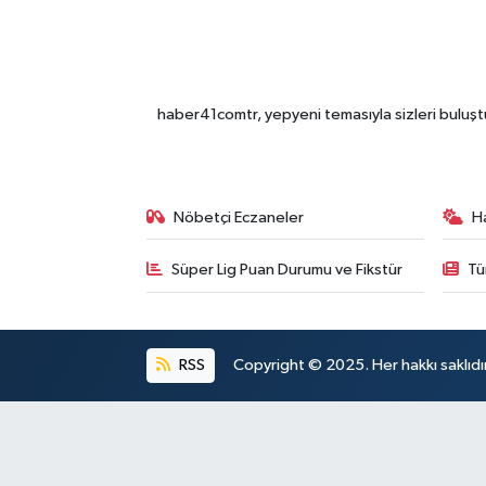
haber41comtr, yepyeni temasıyla sizleri buluştu
Nöbetçi Eczaneler
H
Süper Lig Puan Durumu ve Fikstür
Tü
RSS
Copyright © 2025. Her hakkı saklıdır