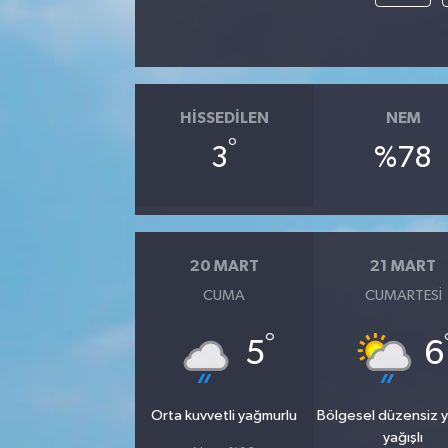
HISSEDILEN
NEM
°
3
%78
20 MART
21 MART
CUMA
CUMARTESI
°
5
6
Orta kuvvetli yağmurlu
Bölgesel düzensiz 
yağışlı