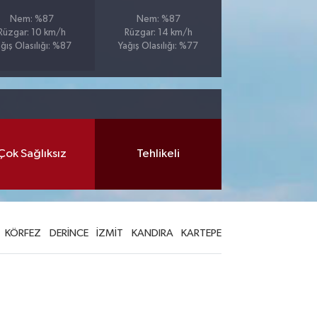
Nem: %87
Nem: %87
Rüzgar: 10 km/h
Rüzgar: 14 km/h
ğış Olasılığı: %87
Yağış Olasılığı: %77
Çok Sağlıksız
Tehlikeli
KÖRFEZ
DERİNCE
İZMİT
KANDIRA
KARTEPE