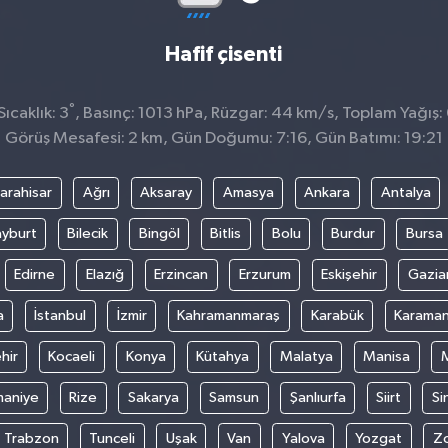
Hafif çisenti
°
ıcaklık: 3
, Basınç: 1013 hPa, Rüzgar: 44 km/s, Toplam Yağış:
Görüş Mesafesi: 2 km, Gün Doğumu: 7:16, Gün Batımı: 19:21
arahisar
Ağrı
Aksaray
Amasya
Ankara
Antalya
yburt
Bilecik
Bingöl
Bitlis
Bolu
Burdur
Bursa
Edirne
Elazığ
Erzincan
Erzurum
Eskişehir
Gazia
a
İstanbul
İzmir
Kahramanmaraş
Karabük
Karama
hir
Kocaeli
Konya
Kütahya
Malatya
Manisa
aniye
Rize
Sakarya
Samsun
Şanlıurfa
Siirt
Si
Trabzon
Tunceli
Uşak
Van
Yalova
Yozgat
Z