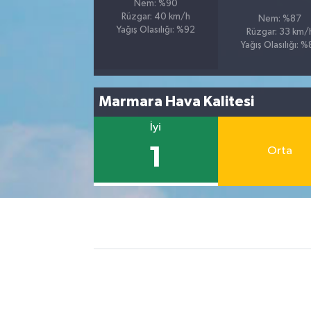
Nem: %90
Rüzgar: 40 km/h
Nem: %87
Yağış Olasılığı: %92
Rüzgar: 33 km/
Yağış Olasılığı: 
Marmara Hava Kalitesi
İyi
1
Orta