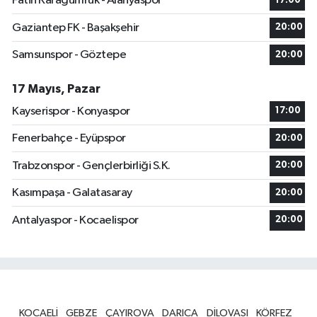
Fatih Karagümrük - Alanyaspor
17:00
Gaziantep FK - Başakşehir
20:00
Samsunspor - Göztepe
20:00
17 Mayıs, Pazar
Kayserispor - Konyaspor
17:00
Fenerbahçe - Eyüpspor
20:00
Trabzonspor - Gençlerbirliği S.K.
20:00
Kasımpaşa - Galatasaray
20:00
Antalyaspor - Kocaelispor
20:00
KOCAELİ
GEBZE
ÇAYIROVA
DARICA
DİLOVASI
KÖRFEZ