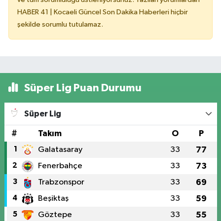
HABER 41 | Kocaeli Güncel Son Dakika Haberleri hiçbir
şekilde sorumlu tutulamaz.
Süper Lig Puan Durumu
Süper Lig
#
Takım
O
P
1
Galatasaray
33
77
2
Fenerbahçe
33
73
3
Trabzonspor
33
69
4
Beşiktaş
33
59
5
Göztepe
33
55