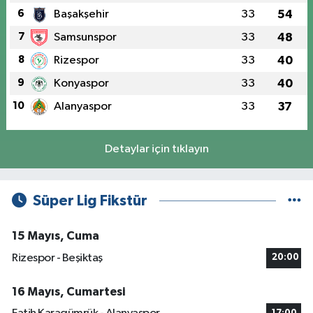
6
Başakşehir
33
54
7
Samsunspor
33
48
8
Rizespor
33
40
9
Konyaspor
33
40
10
Alanyaspor
33
37
Detaylar için tıklayın
Süper Lig Fikstür
15 Mayıs, Cuma
Rizespor - Beşiktaş
20:00
16 Mayıs, Cumartesi