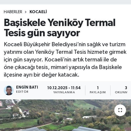
HABERLER
KOCAELİ
Başiskele Yeniköy Termal
Tesis gün sayıyor
Kocaeli Büyükşehir Belediyesi’nin sağlık ve turizm
yatırımı olan Yeniköy Termal Tesis hizmete girmek
için gün sayıyor. Kocaeli’nin artık termali ile de
öne çıkacağı tesis, mimari yapısıyla da Başiskele
ilçesine ayrı bir değer katacak.
ENGIN BATI
10.12.2025 - 11:54
1
3 
EDITÖR
YAYINLANMA
PAYLAŞIM
OKUNMA 