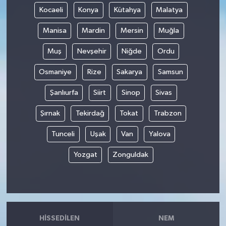
Kocaeli
Konya
Kütahya
Malatya
Manisa
Mardin
Mersin
Muğla
Muş
Nevşehir
Niğde
Ordu
Osmaniye
Rize
Sakarya
Samsun
Şanlıurfa
Siirt
Sinop
Sivas
Şırnak
Tekirdağ
Tokat
Trabzon
Tunceli
Uşak
Van
Yalova
Yozgat
Zonguldak
HISSEDILEN
NEM