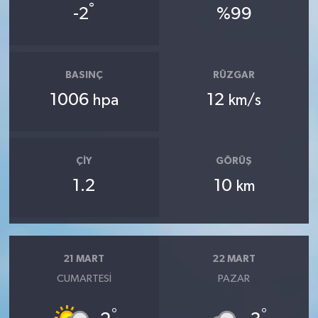
°
-2
%99
BASINÇ
RÜZGAR
1006
12
hpa
km/s
ÇIY
GÖRÜŞ
1.2
10
km
21 MART
22 MART
CUMARTESI
PAZAR
°
°