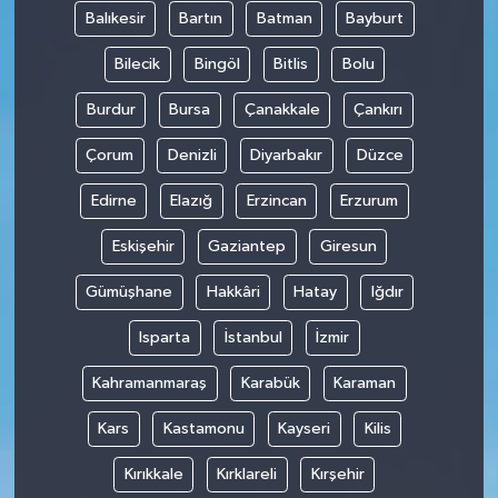
Balıkesir
Bartın
Batman
Bayburt
Bilecik
Bingöl
Bitlis
Bolu
Burdur
Bursa
Çanakkale
Çankırı
Çorum
Denizli
Diyarbakır
Düzce
Edirne
Elazığ
Erzincan
Erzurum
Eskişehir
Gaziantep
Giresun
Gümüşhane
Hakkâri
Hatay
Iğdır
Isparta
İstanbul
İzmir
Kahramanmaraş
Karabük
Karaman
Kars
Kastamonu
Kayseri
Kilis
Kırıkkale
Kırklareli
Kırşehir