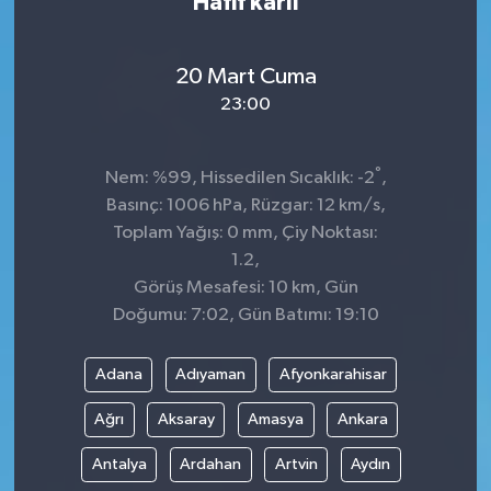
Hafif karlı
20 Mart Cuma
23:00
°
Nem: %99, Hissedilen Sıcaklık: -2
,
Basınç: 1006 hPa, Rüzgar: 12 km/s,
Toplam Yağış: 0 mm, Çiy Noktası:
1.2,
Görüş Mesafesi: 10 km, Gün
Doğumu: 7:02, Gün Batımı: 19:10
Adana
Adıyaman
Afyonkarahisar
Ağrı
Aksaray
Amasya
Ankara
Antalya
Ardahan
Artvin
Aydın