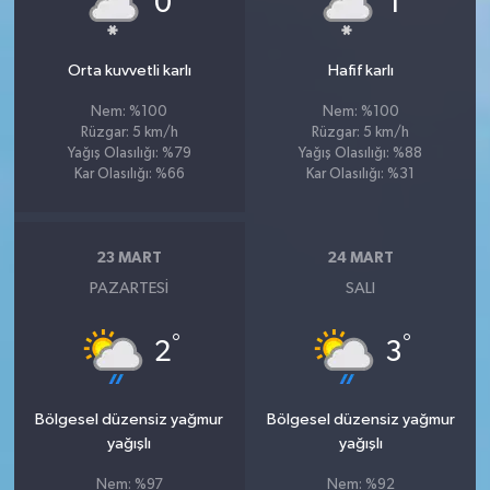
0
1
Orta kuvvetli karlı
Hafif karlı
Nem: %100
Nem: %100
Rüzgar: 5 km/h
Rüzgar: 5 km/h
Yağış Olasılığı: %79
Yağış Olasılığı: %88
Kar Olasılığı: %66
Kar Olasılığı: %31
23 MART
24 MART
PAZARTESI
SALI
°
°
2
3
Bölgesel düzensiz yağmur
Bölgesel düzensiz yağmur
yağışlı
yağışlı
Nem: %97
Nem: %92