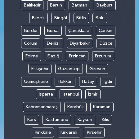
Balıkesir
Bartın
Batman
Bayburt
Bilecik
Bingöl
Bitlis
Bolu
Burdur
Bursa
Çanakkale
Çankırı
Çorum
Denizli
Diyarbakır
Düzce
Edirne
Elazığ
Erzincan
Erzurum
Eskişehir
Gaziantep
Giresun
Gümüşhane
Hakkâri
Hatay
Iğdır
Isparta
İstanbul
İzmir
Kahramanmaraş
Karabük
Karaman
Kars
Kastamonu
Kayseri
Kilis
Kırıkkale
Kırklareli
Kırşehir