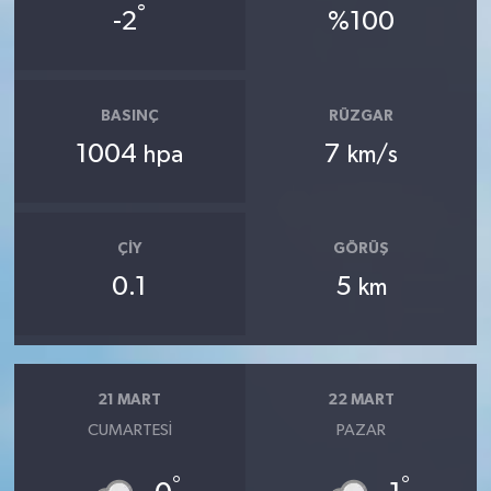
°
-2
%100
BASINÇ
RÜZGAR
1004
7
hpa
km/s
ÇIY
GÖRÜŞ
0.1
5
km
21 MART
22 MART
CUMARTESI
PAZAR
°
°