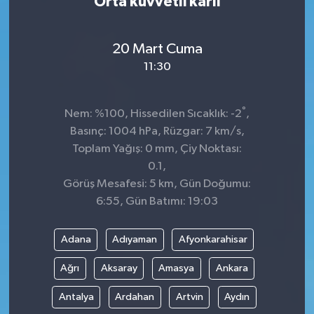
Orta kuvvetli karlı
20 Mart Cuma
11:30
°
Nem: %100, Hissedilen Sıcaklık: -2
,
Basınç: 1004 hPa, Rüzgar: 7 km/s,
Toplam Yağış: 0 mm, Çiy Noktası:
0.1,
Görüş Mesafesi: 5 km, Gün Doğumu:
6:55, Gün Batımı: 19:03
Adana
Adıyaman
Afyonkarahisar
Ağrı
Aksaray
Amasya
Ankara
Antalya
Ardahan
Artvin
Aydın