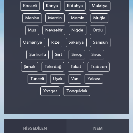
Kocaeli
Konya
Kütahya
Malatya
Manisa
Mardin
Mersin
Muğla
Muş
Nevşehir
Niğde
Ordu
Osmaniye
Rize
Sakarya
Samsun
Şanlıurfa
Siirt
Sinop
Sivas
Şırnak
Tekirdağ
Tokat
Trabzon
Tunceli
Uşak
Van
Yalova
Yozgat
Zonguldak
HISSEDILEN
NEM