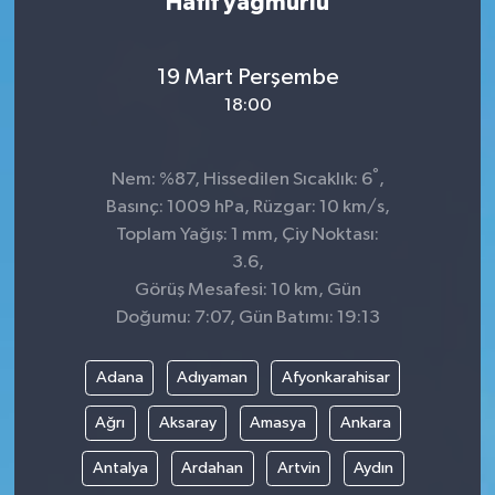
Hafif yağmurlu
19 Mart Perşembe
18:00
°
Nem: %87, Hissedilen Sıcaklık: 6
,
Basınç: 1009 hPa, Rüzgar: 10 km/s,
Toplam Yağış: 1 mm, Çiy Noktası:
3.6,
Görüş Mesafesi: 10 km, Gün
Doğumu: 7:07, Gün Batımı: 19:13
Adana
Adıyaman
Afyonkarahisar
Ağrı
Aksaray
Amasya
Ankara
Antalya
Ardahan
Artvin
Aydın