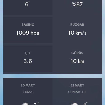
°
6
%87
BASINÇ
RÜZGAR
1009
10
hpa
km/s
ÇIY
GÖRÜŞ
3.6
10
km
20 MART
21 MART
CUMA
CUMARTESI
°
°