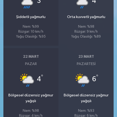
3
4
Şiddetli yağmurlu
Orta kuvvetli yağmurlu
Nem: %99
Nem: %98
Rüzgar: 10 km/h
Rüzgar: 9 km/h
Yağış Olasılığı: %95
Yağış Olasılığı: %89
22 MART
23 MART
PAZAR
PAZARTESI
°
°
4
6
Bölgesel düzensiz yağmur
Bölgesel düzensiz yağmur
yağışlı
yağışlı
Nem: %98
Nem: %93
Rüzgar: 4 km/h
Rüzgar: 6 km/h