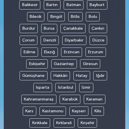
Balıkesir
Bartın
Batman
Bayburt
Bilecik
Bingöl
Bitlis
Bolu
Burdur
Bursa
Çanakkale
Çankırı
Çorum
Denizli
Diyarbakır
Düzce
Edirne
Elazığ
Erzincan
Erzurum
Eskişehir
Gaziantep
Giresun
Gümüşhane
Hakkâri
Hatay
Iğdır
Isparta
İstanbul
İzmir
Kahramanmaraş
Karabük
Karaman
Kars
Kastamonu
Kayseri
Kilis
Kırıkkale
Kırklareli
Kırşehir