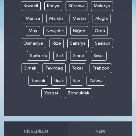
Kocaeli
Konya
Kütahya
Malatya
Manisa
Mardin
Mersin
Muğla
Muş
Nevşehir
Niğde
Ordu
Osmaniye
Rize
Sakarya
Samsun
Şanlıurfa
Siirt
Sinop
Sivas
Şırnak
Tekirdağ
Tokat
Trabzon
Tunceli
Uşak
Van
Yalova
Yozgat
Zonguldak
HISSEDILEN
NEM