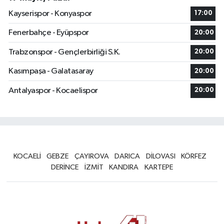
Kayserispor - Konyaspor
17:00
Fenerbahçe - Eyüpspor
20:00
Trabzonspor - Gençlerbirliği S.K.
20:00
Kasımpaşa - Galatasaray
20:00
Antalyaspor - Kocaelispor
20:00
KOCAELİ
GEBZE
ÇAYIROVA
DARICA
DİLOVASI
KÖRFEZ
DERİNCE
İZMİT
KANDIRA
KARTEPE