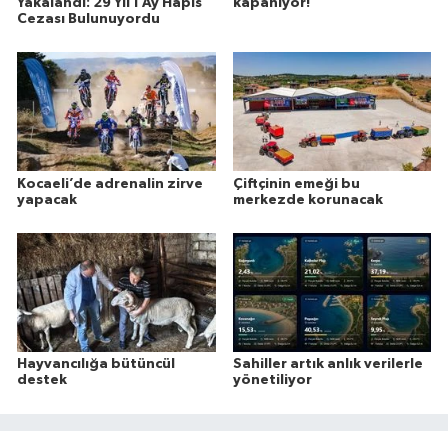
Yakalandı: 29 Yıl 1 Ay Hapis
kapanıyor!
Cezası Bulunuyordu
Kocaeli’de adrenalin zirve
Çiftçinin emeği bu
yapacak
merkezde korunacak
Hayvancılığa bütüncül
Sahiller artık anlık verilerle
destek
yönetiliyor