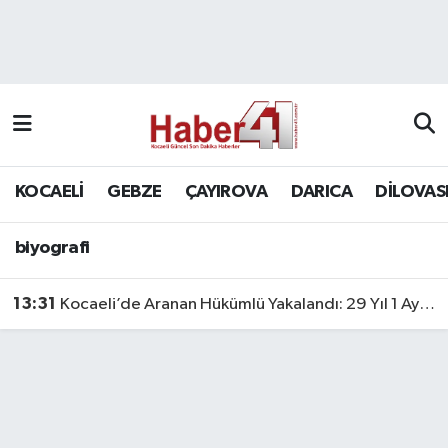
GENEL
KOCAELİ
biyografi
Nöbetçi Eczaneler
Siyaset
GEBZE
Hava Durumu
SPOR
ÇAYIROVA
Namaz Vakitleri
KOCAELİ
GEBZE
ÇAYIROVA
DARICA
DİLOVAS
Bilim, Teknoloji
DARICA
Trafik Durumu
biyografi
DİLOVASI
Süper Lig Puan Durumu ve Fikstür
13:31
Kocaeli’de Aranan Hükümlü Yakalandı: 29 Yıl 1 Ay Hapis Cezası Bulunuyordu
KÖRFEZ
Tüm Manşetler
Ekonomi
Son Dakika Haberleri
GÜNDEM
Haber Arşivi