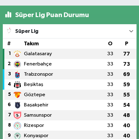
Süper Lig Puan Durumu
Süper Lig
#
Takım
O
P
1
Galatasaray
33
77
2
Fenerbahçe
33
73
3
Trabzonspor
33
69
4
Beşiktaş
33
59
5
Göztepe
33
55
6
Başakşehir
33
54
7
Samsunspor
33
48
8
Rizespor
33
40
9
Konyaspor
33
40