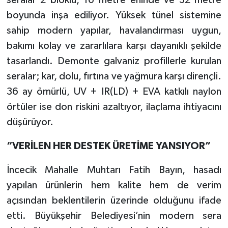
seralar 2 bloklu, 16 metre eninde ve 32 metre
boyunda inşa ediliyor. Yüksek tünel sistemine
sahip modern yapılar, havalandırması uygun,
bakımı kolay ve zararlılara karşı dayanıklı şekilde
tasarlandı. Demonte galvaniz profillerle kurulan
seralar; kar, dolu, fırtına ve yağmura karşı dirençli.
36 ay ömürlü, UV + IR(LD) + EVA katkılı naylon
örtüler ise don riskini azaltıyor, ilaçlama ihtiyacını
düşürüyor.
“VERİLEN HER DESTEK ÜRETİME YANSIYOR”
İncecik Mahalle Muhtarı Fatih Bayın, hasadı
yapılan ürünlerin hem kalite hem de verim
açısından beklentilerin üzerinde olduğunu ifade
etti. Büyükşehir Belediyesi’nin modern sera