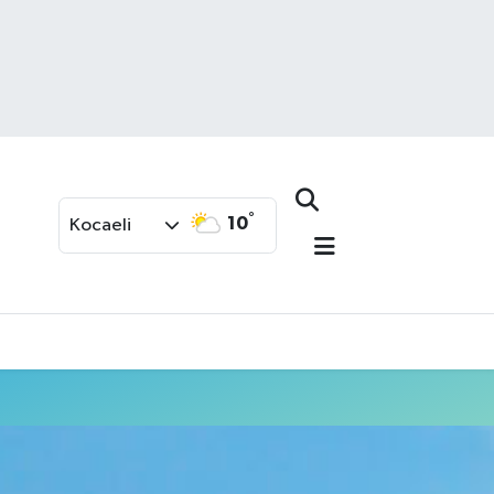
°
10
Kocaeli