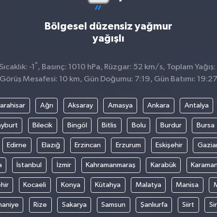
Bölgesel düzensiz yağmur
yağışlı
°
caklık: -1
, Basınç: 1010 hPa, Rüzgar: 52 km/s, Toplam Yağış:
Görüş Mesafesi: 10 km, Gün Doğumu: 7:19, Gün Batımı: 19:2
arahisar
Ağrı
Aksaray
Amasya
Ankara
Antalya
yburt
Bilecik
Bingöl
Bitlis
Bolu
Burdur
Bursa
Edirne
Elazığ
Erzincan
Erzurum
Eskişehir
Gazia
a
İstanbul
İzmir
Kahramanmaraş
Karabük
Karama
hir
Kocaeli
Konya
Kütahya
Malatya
Manisa
aniye
Rize
Sakarya
Samsun
Şanlıurfa
Siirt
Si