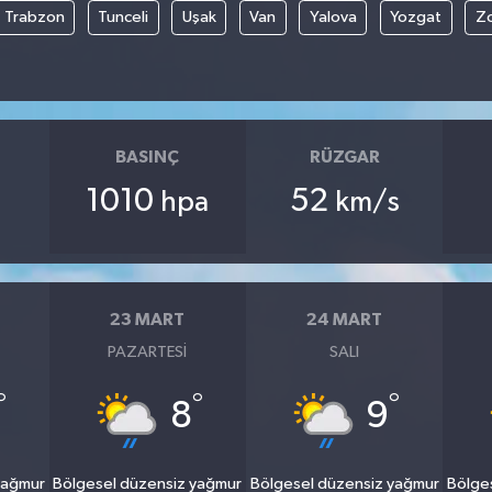
Trabzon
Tunceli
Uşak
Van
Yalova
Yozgat
Z
BASINÇ
RÜZGAR
1010
52
hpa
km/s
23 MART
24 MART
PAZARTESI
SALI
°
°
°
8
9
yağmur
Bölgesel düzensiz yağmur
Bölgesel düzensiz yağmur
Bölge