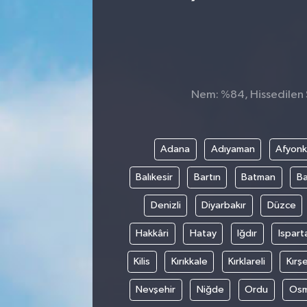
Nem: %84, Hissedilen Sı
Adana
Adıyaman
Afyonk
Balıkesir
Bartın
Batman
Ba
Denizli
Diyarbakır
Düzce
Hakkâri
Hatay
Iğdır
Ispart
Kilis
Kırıkkale
Kırklareli
Kırşe
Nevşehir
Niğde
Ordu
Osm