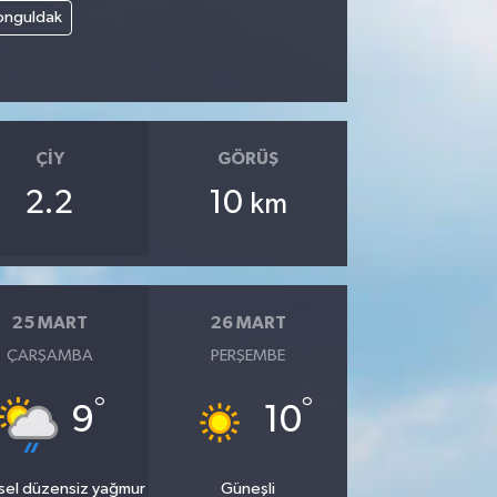
onguldak
ÇIY
GÖRÜŞ
2.2
10
km
25 MART
26 MART
ÇARŞAMBA
PERŞEMBE
°
°
9
10
sel düzensiz yağmur
Güneşli