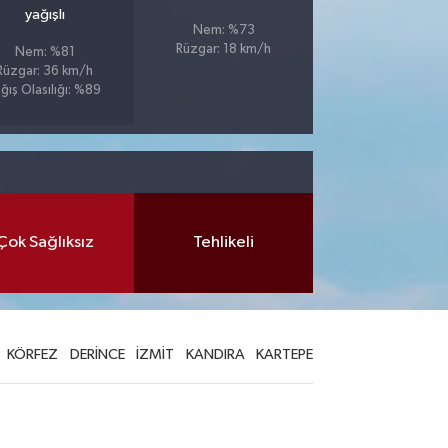
yağışlı
Nem: %73
Rüzgar: 18 km/h
Nem: %81
Rüzgar: 36 km/h
ğış Olasılığı: %89
Çok Sağlıksız
Tehlikeli
KÖRFEZ
DERİNCE
İZMİT
KANDIRA
KARTEPE