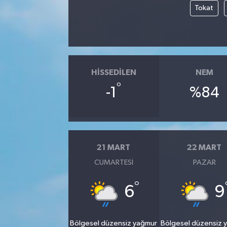
Tokat
HISSEDILEN
NEM
°
-1
%84
21 MART
22 MART
CUMARTESI
PAZAR
°
6
9
Bölgesel düzensiz yağmur
Bölgesel düzensiz 