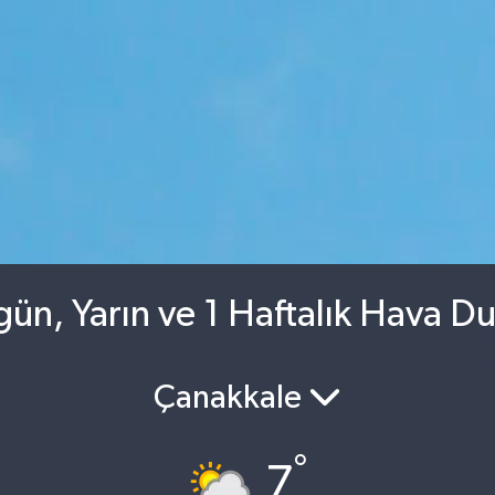
ün, Yarın ve 1 Haftalık Hava D
Çanakkale
°
7