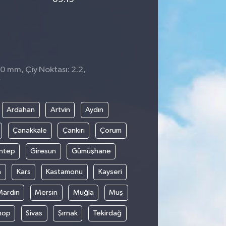
 0 mm, Çiy Noktası: 2.2,
7
Ardahan
Artvin
Aydın
Çanakkale
Çankırı
Çorum
ntep
Giresun
Gümüşhane
n
Kars
Kastamonu
Kayseri
Mardin
Mersin
Muğla
Muş
nop
Sivas
Şırnak
Tekirdağ