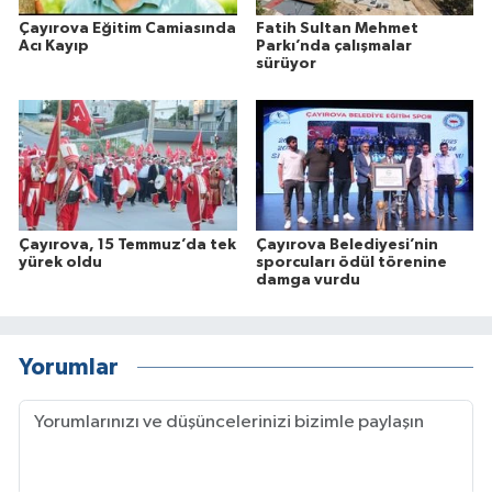
Çayırova Eğitim Camiasında
Fatih Sultan Mehmet
Acı Kayıp
Parkı’nda çalışmalar
sürüyor
Çayırova, 15 Temmuz’da tek
Çayırova Belediyesi’nin
yürek oldu
sporcuları ödül törenine
damga vurdu
Yorumlar