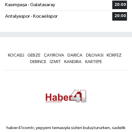
Kasımpaşa - Galatasaray
20:00
Antalyaspor - Kocaelispor
20:00
KOCAELİ
GEBZE
ÇAYIROVA
DARICA
DİLOVASI
KÖRFEZ
DERİNCE
İZMİT
KANDIRA
KARTEPE
haber41comtr, yepyeni temasıyla sizleri buluştururken, sadelik