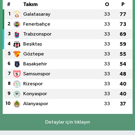
#
Takım
O
P
1
Galatasaray
33
77
2
Fenerbahçe
33
73
3
Trabzonspor
33
69
4
Beşiktaş
33
59
5
Göztepe
33
55
6
Başakşehir
33
54
7
Samsunspor
33
48
8
Rizespor
33
40
9
Konyaspor
33
40
10
Alanyaspor
33
37
Detaylar için tıklayın