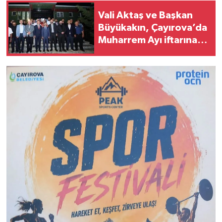
Vali Aktaş ve Başkan
Büyükakın, Çayırova’da
Muharrem Ayı iftarına
katıldı