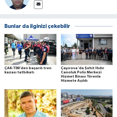
Bunlar da ilginizi çekebilir
ÇAK-TİM’den başarılı tren
Çayırova'da Şehit Hıdır
kazası tatbikatı
Canoluk Polis Merkezi
Hizmet Binası Törenle
Hizmete Açıldı