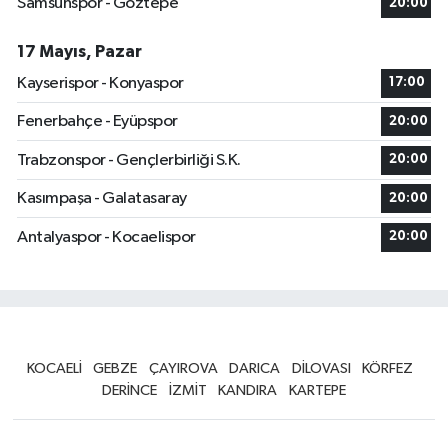
Samsunspor - Göztepe
20:00
17 Mayıs, Pazar
Kayserispor - Konyaspor
17:00
Fenerbahçe - Eyüpspor
20:00
Trabzonspor - Gençlerbirliği S.K.
20:00
Kasımpaşa - Galatasaray
20:00
Antalyaspor - Kocaelispor
20:00
KOCAELİ
GEBZE
ÇAYIROVA
DARICA
DİLOVASI
KÖRFEZ
DERİNCE
İZMİT
KANDIRA
KARTEPE