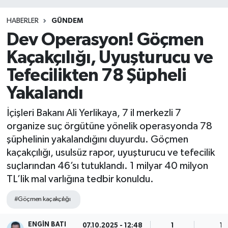
HABERLER
GÜNDEM
Dev Operasyon! Göçmen
Kaçakçılığı, Uyuşturucu ve
Tefecilikten 78 Şüpheli
Yakalandı
İçişleri Bakanı Ali Yerlikaya, 7 il merkezli 7
organize suç örgütüne yönelik operasyonda 78
şüphelinin yakalandığını duyurdu. Göçmen
kaçakçılığı, usulsüz rapor, uyuşturucu ve tefecilik
suçlarından 46’sı tutuklandı. 1 milyar 40 milyon
TL’lik mal varlığına tedbir konuldu.
#Göçmen kaçakçılığı
ENGIN BATI
07.10.2025 - 12:48
1
1 