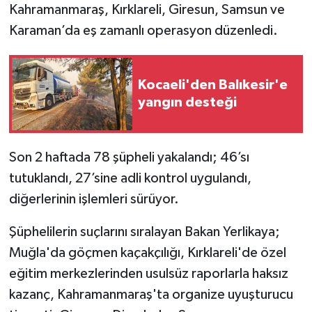
Kahramanmaraş, Kırklareli, Giresun, Samsun ve
Karaman’da eş zamanlı operasyon düzenledi.
Kocaeli'den Balıkesir'e
yangın desteği
Son 2 haftada 78 şüpheli yakalandı; 46’sı
tutuklandı, 27’sine adli kontrol uygulandı,
diğerlerinin işlemleri sürüyor.
Şüphelilerin suçlarını sıralayan Bakan Yerlikaya;
Muğla'da göçmen kaçakçılığı, Kırklareli'de özel
eğitim merkezlerinden usulsüz raporlarla haksız
kazanç, Kahramanmaraş'ta organize uyuşturucu