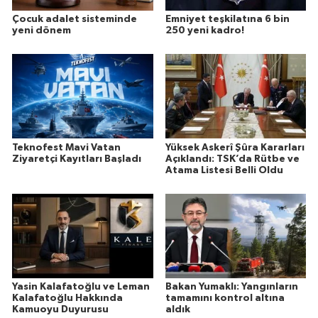
Çocuk adalet sisteminde
Emniyet teşkilatına 6 bin
yeni dönem
250 yeni kadro!
Teknofest Mavi Vatan
Yüksek Askerî Şûra Kararları
Ziyaretçi Kayıtları Başladı
Açıklandı: TSK’da Rütbe ve
Atama Listesi Belli Oldu
Yasin Kalafatoğlu ve Leman
Bakan Yumaklı: Yangınların
Kalafatoğlu Hakkında
tamamını kontrol altına
Kamuoyu Duyurusu
aldık