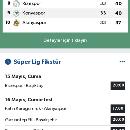
8
Rizespor
33
40
9
Konyaspor
33
40
10
Alanyaspor
33
37
Detaylar için tıklayın
Süper Lig Fikstür
15 Mayıs, Cuma
Rizespor - Beşiktaş
20:00
16 Mayıs, Cumartesi
Fatih Karagümrük - Alanyaspor
17:00
Gaziantep FK - Başakşehir
20:00