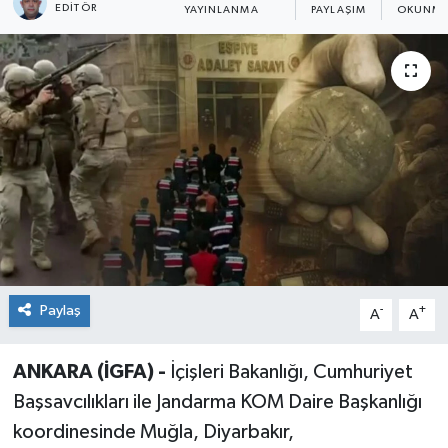
EDITÖR
YAYINLANMA
PAYLAŞIM
OKUNMA
Paylaş
-
+
A
A
ANKARA (İGFA) -
İçişleri Bakanlığı, Cumhuriyet
Başsavcılıkları ile Jandarma KOM Daire Başkanlığı
koordinesinde Muğla, Diyarbakır,