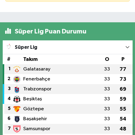
Süper Lig Puan Durumu
Süper Lig
#
Takım
O
P
1
Galatasaray
33
77
2
Fenerbahçe
33
73
3
Trabzonspor
33
69
4
Beşiktaş
33
59
5
Göztepe
33
55
6
Başakşehir
33
54
7
Samsunspor
33
48