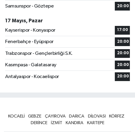
Samsunspor - Göztepe
20:00
17 Mayıs, Pazar
Kayserispor - Konyaspor
17:00
Fenerbahçe - Eyüpspor
20:00
Trabzonspor - Gençlerbirliği S.K.
20:00
Kasımpaşa - Galatasaray
20:00
Antalyaspor - Kocaelispor
20:00
KOCAELİ
GEBZE
ÇAYIROVA
DARICA
DİLOVASI
KÖRFEZ
DERİNCE
İZMİT
KANDIRA
KARTEPE