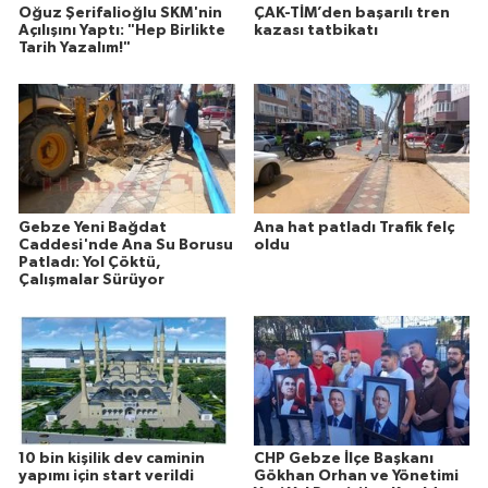
Oğuz Şerifalioğlu SKM'nin
ÇAK-TİM’den başarılı tren
Açılışını Yaptı: "Hep Birlikte
kazası tatbikatı
Tarih Yazalım!"
Gebze Yeni Bağdat
Ana hat patladı Trafik felç
Caddesi'nde Ana Su Borusu
oldu
Patladı: Yol Çöktü,
Çalışmalar Sürüyor
10 bin kişilik dev caminin
CHP Gebze İlçe Başkanı
yapımı için start verildi
Gökhan Orhan ve Yönetimi