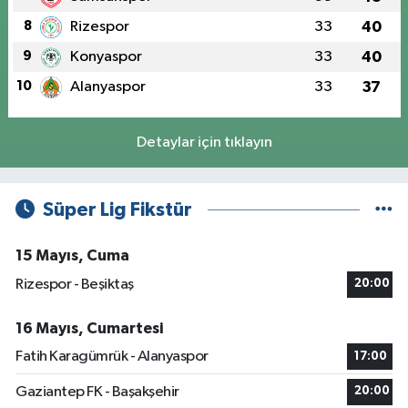
8
Rizespor
33
40
9
Konyaspor
33
40
10
Alanyaspor
33
37
Detaylar için tıklayın
Süper Lig Fikstür
15 Mayıs, Cuma
Rizespor - Beşiktaş
20:00
16 Mayıs, Cumartesi
Fatih Karagümrük - Alanyaspor
17:00
Gaziantep FK - Başakşehir
20:00