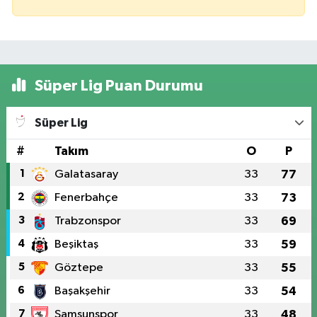
Süper Lig Puan Durumu
Süper Lig
#
Takım
O
P
1
Galatasaray
33
77
2
Fenerbahçe
33
73
3
Trabzonspor
33
69
4
Beşiktaş
33
59
5
Göztepe
33
55
6
Başakşehir
33
54
7
Samsunspor
33
48