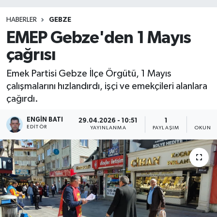
HABERLER
GEBZE
EMEP Gebze'den 1 Mayıs
çağrısı
Emek Partisi Gebze İlçe Örgütü, 1 Mayıs
çalışmalarını hızlandırdı, işçi ve emekçileri alanlara
çağırdı.
ENGIN BATI
29.04.2026 - 10:51
1
1
EDITÖR
YAYINLANMA
PAYLAŞIM
OKUNMA