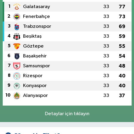
1
Galatasaray
33
77
2
Fenerbahçe
33
73
3
Trabzonspor
33
69
4
Beşiktaş
33
59
5
Göztepe
33
55
6
Başakşehir
33
54
7
Samsunspor
33
48
8
Rizespor
33
40
9
Konyaspor
33
40
10
Alanyaspor
33
37
Detaylar için tıklayın