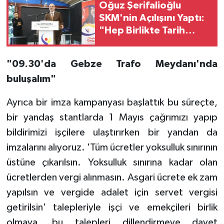
Oğuz Şerifalioğlu
SKM'nin Açılışını Yaptı:
"Hep Birlikte Tarih
Yazalım!"
"09.30'da Gebze Trafo Meydanı'nda
buluşalım"
Ayrıca bir imza kampanyası başlattık bu süreçte,
bir yandaş stantlarda 1 Mayıs çağrımızı yapıp
bildirimizi işçilere ulaştırırken bir yandan da
imzalarını alıyoruz. 'Tüm ücretler yoksulluk sınırının
üstüne çıkarılsın. Yoksulluk sınırına kadar olan
ücretlerden vergi alınmasın. Asgari ücrete ek zam
yapılsın ve vergide adalet için servet vergisi
getirilsin' talepleriyle işçi ve emekçileri birlik
olmaya, bu talepleri dillendirmeye davet