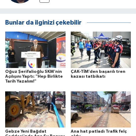
Bunlar da ilginizi çekebilir
Oğuz Şerifalioğlu SKM'nin
ÇAK-TİM’den başarılı tren
Açılışını Yaptı: "Hep Birlikte
kazası tatbikatı
Tarih Yazalım!"
Gebze Yeni Bağdat
Ana hat patladı Trafik felç