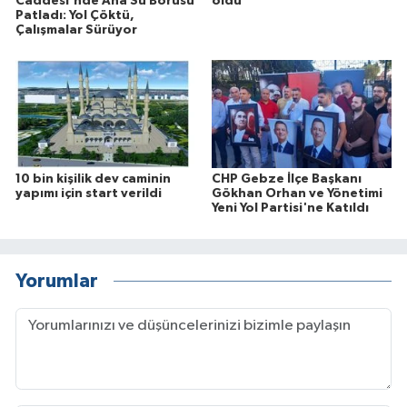
Caddesi'nde Ana Su Borusu
oldu
Patladı: Yol Çöktü,
Çalışmalar Sürüyor
10 bin kişilik dev caminin
CHP Gebze İlçe Başkanı
yapımı için start verildi
Gökhan Orhan ve Yönetimi
Yeni Yol Partisi'ne Katıldı
Yorumlar