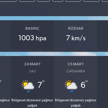
BASINÇ
RÜZGAR
1003
7
hpa
km/s
24 MART
25 MART
SALI
ÇARŞAMBA
°
°
°
7
6
yağmur
Bölgesel düzensiz yağmur
Bölgesel düzensiz yağmur
yağışlı
yağışlı