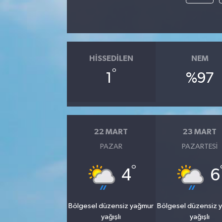
HISSEDILEN
NEM
°
1
%97
22 MART
23 MART
PAZAR
PAZARTESI
°
4
6
Bölgesel düzensiz yağmur
Bölgesel düzensiz 
yağışlı
yağışlı