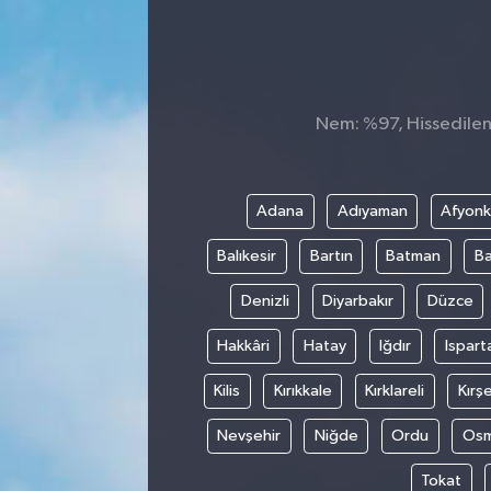
Nem: %97, Hissedilen S
Adana
Adıyaman
Afyonk
Balıkesir
Bartın
Batman
Ba
Denizli
Diyarbakır
Düzce
Hakkâri
Hatay
Iğdır
Ispart
Kilis
Kırıkkale
Kırklareli
Kırşe
Nevşehir
Niğde
Ordu
Osm
Tokat