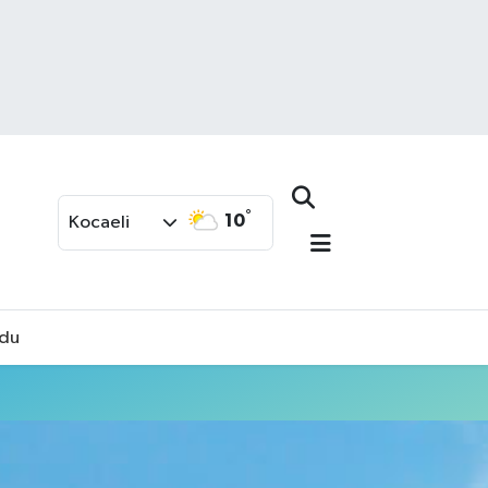
°
10
Kocaeli
rdu