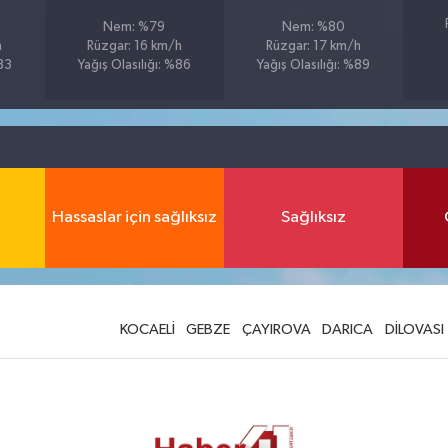
Nem: %79
Nem: %80
h
Rüzgar: 16 km/h
Rüzgar: 17 km/h
%83
Yağış Olasılığı: %86
Yağış Olasılığı: %89
Hassaslar için sağlıksız
Sağlıksız
KOCAELİ
GEBZE
ÇAYIROVA
DARICA
DİLOVASI