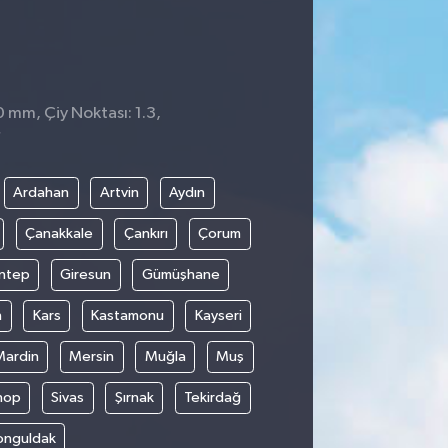
0 mm, Çiy Noktası: 1.3,
7
Ardahan
Artvin
Aydın
Çanakkale
Çankırı
Çorum
ntep
Giresun
Gümüşhane
n
Kars
Kastamonu
Kayseri
Mardin
Mersin
Muğla
Muş
nop
Sivas
Şırnak
Tekirdağ
onguldak