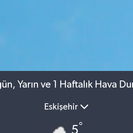
n, Yarın ve 1 Haftalık Hava D
Eskişehir
°
5