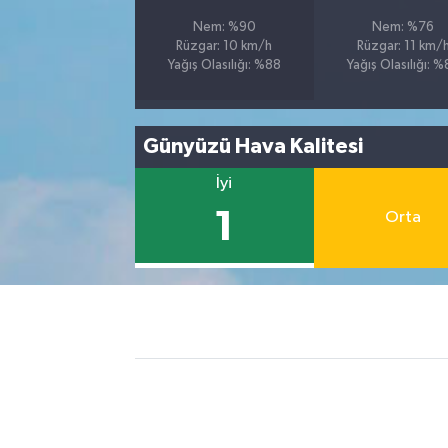
Nem: %90
Nem: %76
Rüzgar: 10 km/h
Rüzgar: 11 km/
Yağış Olasılığı: %88
Yağış Olasılığı: 
Günyüzü Hava Kalitesi
İyi
1
Orta