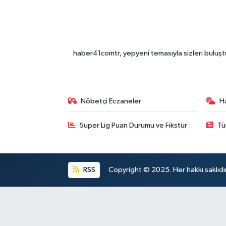
haber41comtr, yepyeni temasıyla sizleri buluştu
Nöbetçi Eczaneler
H
Süper Lig Puan Durumu ve Fikstür
Tü
RSS
Copyright © 2025. Her hakkı saklıdır