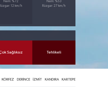
Nem: %72
Nem: %53
Rüzgar: 12 km/h
Rüzgar: 27 km/h
Çok Sağlıksız
Tehlikeli
KÖRFEZ
DERİNCE
İZMİT
KANDIRA
KARTEPE