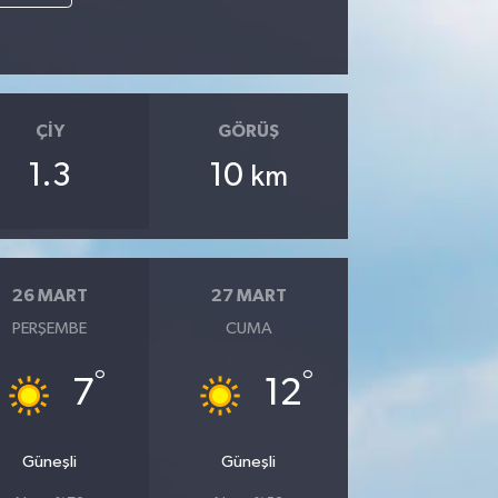
ÇIY
GÖRÜŞ
1.3
10
km
26 MART
27 MART
PERŞEMBE
CUMA
°
°
7
12
Güneşli
Güneşli