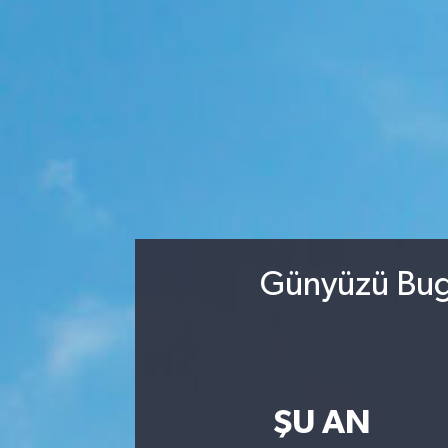
Günyüzü Bugü
ŞU AN