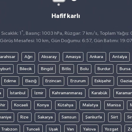
Hafif karlı
°
ıcaklık: 1
, Basınç: 1003 hPa, Rüzgar: 7 km/s, Toplam Yağış: 
Görüş Mesafesi: 10 km, Gün Doğumu: 6:57, Gün Batımı: 19:0
arahisar
Ağrı
Aksaray
Amasya
Ankara
Antalya
yburt
Bilecik
Bingöl
Bitlis
Bolu
Burdur
Bursa
Edirne
Elazığ
Erzincan
Erzurum
Eskişehir
Gazia
a
İstanbul
İzmir
Kahramanmaraş
Karabük
Karama
hir
Kocaeli
Konya
Kütahya
Malatya
Manisa
aniye
Rize
Sakarya
Samsun
Şanlıurfa
Siirt
Si
Trabzon
Tunceli
Uşak
Van
Yalova
Yozgat
Z