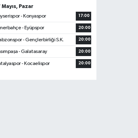
7 Mayıs, Pazar
yserispor - Konyaspor
17:00
nerbahçe - Eyüpspor
20:00
abzonspor - Gençlerbirliği S.K.
20:00
sımpaşa - Galatasaray
20:00
talyaspor - Kocaelispor
20:00