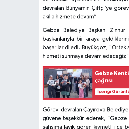
devralan Bünyamin Çiftçi’ye görev
akılla hizmete devam”
Gebze Belediye Başkanı Zinnur B
başkanlarıyla bir araya geldikleri
başarılar diledi. Büyükgöz, “Ortak ak
hizmeti sunmaya devam edeceğiz” i
Gebze Kent 
çağrısı
İçeriği Görünt
Görevi devralan Çayırova Belediye 
güvene teşekkür ederek, “Gebze Be
şahsıma layık gören kıymetli ilçe 