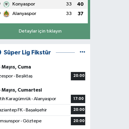
9
Konyaspor
33
40
0
Alanyaspor
33
37
Detaylar için tıklayın
Süper Lig Fikstür
5 Mayıs, Cuma
zespor - Beşiktaş
20:00
6 Mayıs, Cumartesi
tih Karagümrük - Alanyaspor
17:00
ziantep FK - Başakşehir
20:00
msunspor - Göztepe
20:00