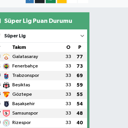
Süper Lig Puan Durumu
Süper Lig
#
Takım
O
P
1
Galatasaray
33
77
2
Fenerbahçe
33
73
3
Trabzonspor
33
69
4
Beşiktaş
33
59
5
Göztepe
33
55
6
Başakşehir
33
54
7
Samsunspor
33
48
8
Rizespor
33
40