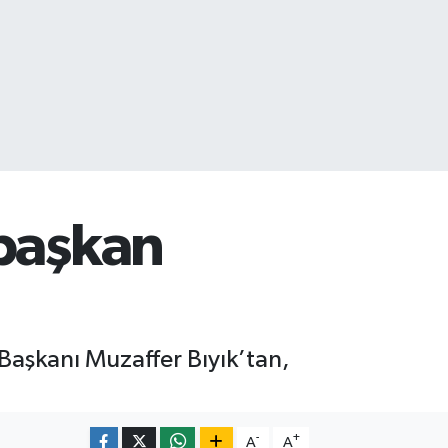
 başkan
Başkanı Muzaffer Bıyık’tan,
-
+
A
A