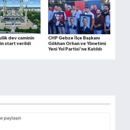
şilik dev caminin
CHP Gebze İlçe Başkanı
in start verildi
Gökhan Orhan ve Yönetimi
Yeni Yol Partisi'ne Katıldı