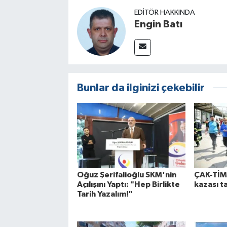
EDITÖR HAKKINDA
Engin Batı
Bunlar da ilginizi çekebilir
Oğuz Şerifalioğlu SKM'nin
ÇAK-TİM’
Açılışını Yaptı: "Hep Birlikte
kazası t
Tarih Yazalım!"