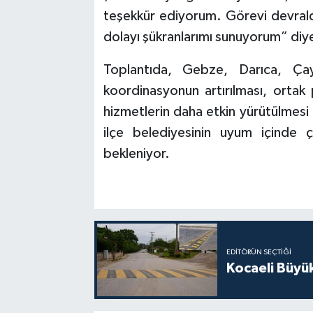
teşekkür ediyorum. Görevi devrald
dolayı şükranlarımı sunuyorum” 
Toplantıda, Gebze, Darıca, Çayı
koordinasyonun artırılması, ortak 
hizmetlerin daha etkin yürütülmesi
ilçe belediyesinin uyum içinde çal
bekleniyor.
EDITÖRÜN SEÇTIĞI
Kocaeli Büyü