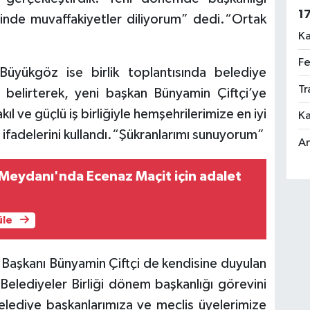
1
inde muvaffakiyetler diliyorum” dedi.“Ortak
Ka
Fe
üyükgöz ise birlik toplantısında belediye
Tr
ni belirterek, yeni başkan Bünyamin Çiftçi’ye
ıl ve güçlü iş birliğiyle hemşehrilerimize en iyi
Ka
fadelerini kullandı.“Şükranlarımı sunuyorum”
An
Meydanı'nda Ecenaz Maçit için adalet
üle
Başkanı Bünyamin Çiftçi de kendisine duyulan
lediyeler Birliği dönem başkanlığı görevini
belediye başkanlarımıza ve meclis üyelerimize