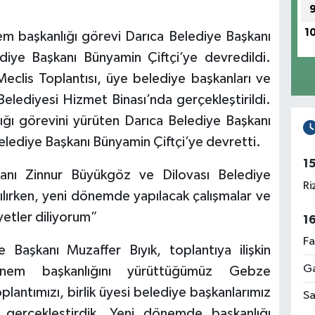
1
em başkanlığı görevi Darıca Belediye Başkanı
diye Başkanı Bünyamin Çiftçi’ye devredildi.
eclis Toplantısı, üye belediye başkanları ve
 Belediyesi Hizmet Binası’nda gerçekleştirildi.
ığı görevini yürüten Darıca Belediye Başkanı
elediye Başkanı Bünyamin Çiftçi’ye devretti.
1
anı Zinnur Büyükgöz ve Dilovası Belediye
Ri
ırken, yeni dönemde yapılacak çalışmalar ve
yetler diliyorum”
1
Fa
Başkanı Muzaffer Bıyık, toplantıya ilişkin
Ga
önem başkanlığını yürüttüğümüz Gebze
plantımızı, birlik üyesi belediye başkanlarımız
Sa
la gerçekleştirdik. Yeni dönemde başkanlığı