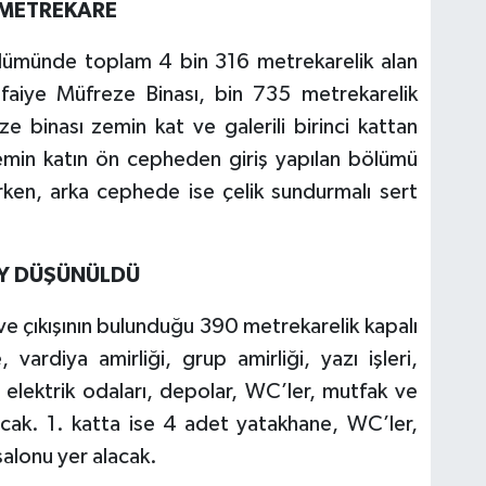
 METREKARE
lümünde toplam 4 bin 316 metrekarelik alan
tfaiye Müfreze Binası, bin 735 metrekarelik
e binası zemin kat ve galerili birinci kattan
Zemin katın ön cepheden giriş yapılan bölümü
irken, arka cephede ise çelik sundurmalı sert
EY DÜŞÜNÜLDÜ
ş ve çıkışının bulunduğu 390 metrekarelik kapalı
ardiya amirliği, grup amirliği, yazı işleri,
 elektrik odaları, depolar, WC’ler, mutfak ve
ak. 1. katta ise 4 adet yatakhane, WC’ler,
alonu yer alacak.