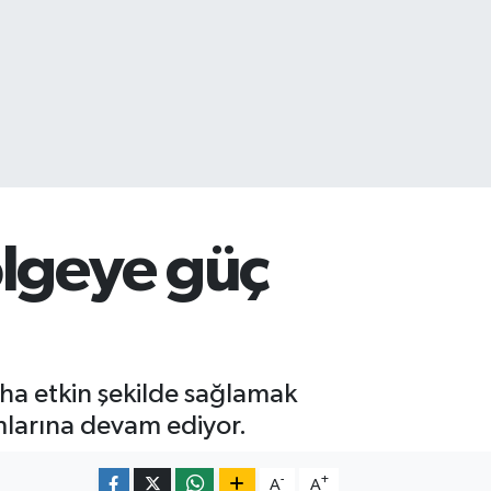
ölgeye güç
aha etkin şekilde sağlamak
ımlarına devam ediyor.
-
+
A
A