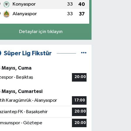
9
Konyaspor
33
40
0
Alanyaspor
33
37
Detaylar için tıklayın
Süper Lig Fikstür
5 Mayıs, Cuma
zespor - Beşiktaş
20:00
6 Mayıs, Cumartesi
tih Karagümrük - Alanyaspor
17:00
ziantep FK - Başakşehir
20:00
msunspor - Göztepe
20:00