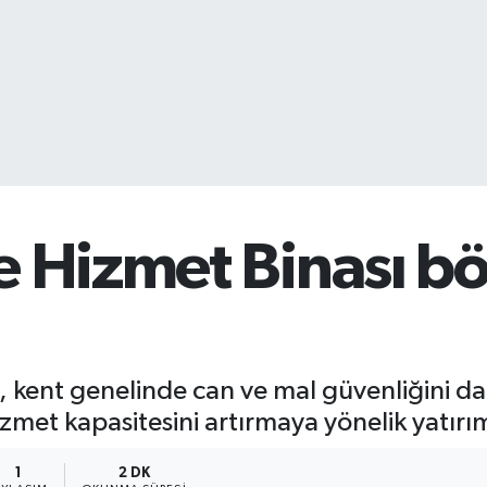
e Hizmet Binası b
, kent genelinde can ve mal güvenliğini d
hizmet kapasitesini artırmaya yönelik yatır
1
2 DK