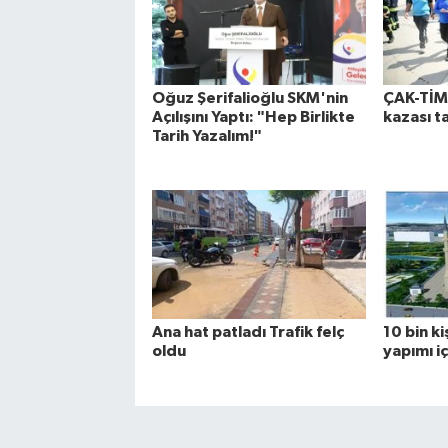
Oğuz Şerifalioğlu SKM'nin
ÇAK-TİM’
Açılışını Yaptı: "Hep Birlikte
kazası t
Tarih Yazalım!"
Ana hat patladı Trafik felç
10 bin ki
oldu
yapımı iç