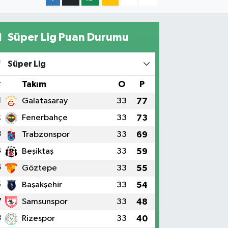
Süper Lig Puan Durumu
Süper Lig
#
Takım
O
P
1
Galatasaray
33
77
2
Fenerbahçe
33
73
3
Trabzonspor
33
69
4
Beşiktaş
33
59
5
Göztepe
33
55
6
Başakşehir
33
54
7
Samsunspor
33
48
8
Rizespor
33
40