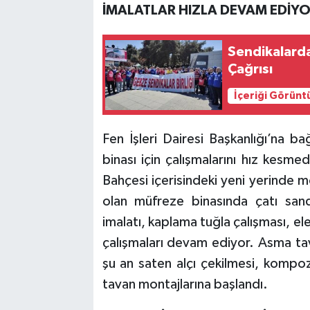
İMALATLAR HIZLA DEVAM EDİY
Sendikalarda
Çağrısı
İçeriği Görünt
Fen İşleri Dairesi Başkanlığı’na ba
binası için çalışmalarını hız kes
Bahçesi içerisindeki yeni yerinde
olan müfreze binasında çatı san
imalatı, kaplama tuğla çalışması, ele
çalışmaları devam ediyor. Asma tav
şu an saten alçı çekilmesi, kompo
tavan montajlarına başlandı.