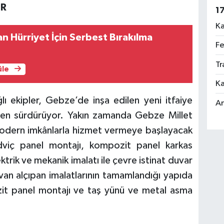
OR
1
Ka
n Hürriyet İçin Serbest Bırakılma
Fe
Tr
üle
Ka
ğlı ekipler, Gebze’de inşa edilen yeni itfaiye
An
meden sürdürüyor. Yakın zamanda Gebze Millet
 modern imkânlarla hizmet vermeye başlayacak
dviç panel montajı, kompozit panel karkas
ktrik ve mekanik imalatı ile çevre istinat duvar
an alçıpan imalatlarının tamamlandığı yapıda
zit panel montajı ve taş yünü ve metal asma