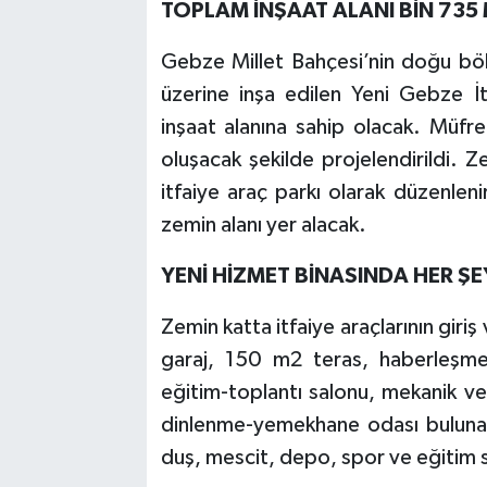
TOPLAM İNŞAAT ALANI BİN 735
Gebze Millet Bahçesi’nin doğu bö
üzerine inşa edilen Yeni Gebze İ
inşaat alanına sahip olacak. Müfrez
oluşacak şekilde projelendirildi. 
itfaiye araç parkı olarak düzenlen
zemin alanı yer alacak.
YENİ HİZMET BİNASINDA HER Ş
Zemin katta itfaiye araçlarının giri
garaj, 150 m2 teras, haberleşme, v
eğitim-toplantı salonu, mekanik ve
dinlenme-yemekhane odası bulunac
duş, mescit, depo, spor ve eğitim s