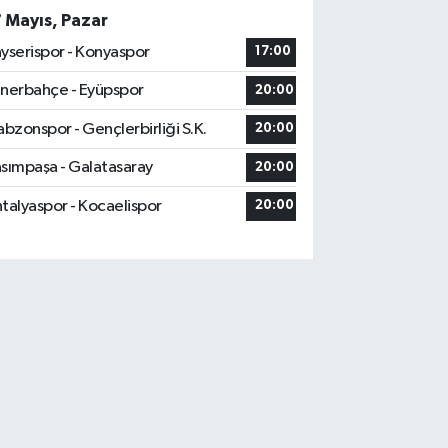
7 Mayıs, Pazar
yserispor - Konyaspor
17:00
nerbahçe - Eyüpspor
20:00
abzonspor - Gençlerbirliği S.K.
20:00
sımpaşa - Galatasaray
20:00
talyaspor - Kocaelispor
20:00