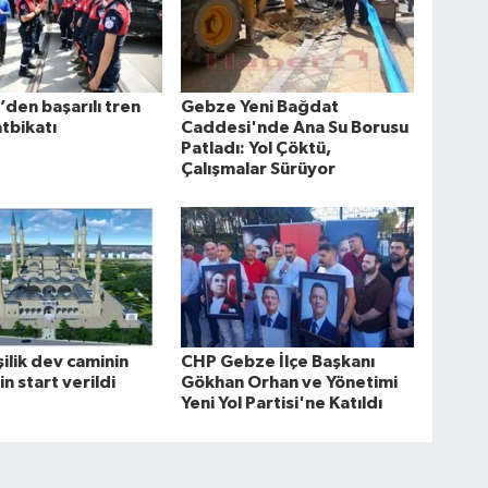
den başarılı tren
Gebze Yeni Bağdat
atbikatı
Caddesi'nde Ana Su Borusu
Patladı: Yol Çöktü,
Çalışmalar Sürüyor
şilik dev caminin
CHP Gebze İlçe Başkanı
in start verildi
Gökhan Orhan ve Yönetimi
Yeni Yol Partisi'ne Katıldı