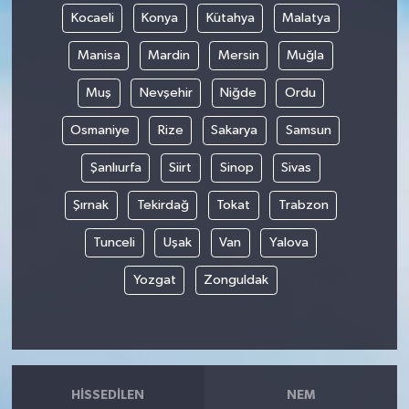
Kocaeli
Konya
Kütahya
Malatya
Manisa
Mardin
Mersin
Muğla
Muş
Nevşehir
Niğde
Ordu
Osmaniye
Rize
Sakarya
Samsun
Şanlıurfa
Siirt
Sinop
Sivas
Şırnak
Tekirdağ
Tokat
Trabzon
Tunceli
Uşak
Van
Yalova
Yozgat
Zonguldak
HISSEDILEN
NEM