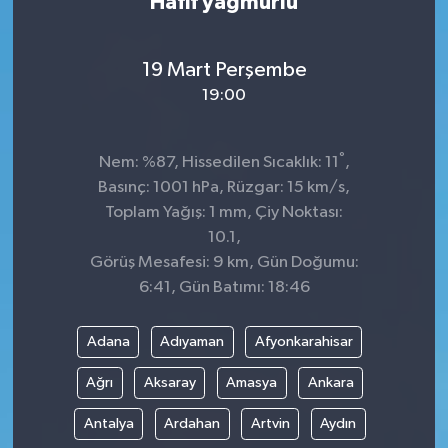
Hafif yağmurlu
19 Mart Perşembe
19:00
°
Nem: %87, Hissedilen Sıcaklık: 11
,
Basınç: 1001 hPa, Rüzgar: 15 km/s,
Toplam Yağış: 1 mm, Çiy Noktası:
10.1,
Görüş Mesafesi: 9 km, Gün Doğumu:
6:41, Gün Batımı: 18:46
Adana
Adıyaman
Afyonkarahisar
Ağrı
Aksaray
Amasya
Ankara
Antalya
Ardahan
Artvin
Aydın