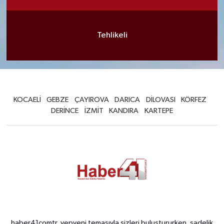
Tehlikeli
KOCAELİ
GEBZE
ÇAYIROVA
DARICA
DİLOVASI
KÖRFEZ
DERİNCE
İZMİT
KANDIRA
KARTEPE
haber41comtr, yepyeni temasıyla sizleri buluştururken, sadelik