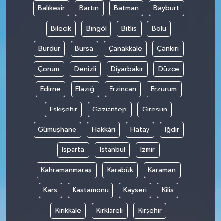
Balıkesir
Bartın
Batman
Bayburt
Bilecik
Bingöl
Bitlis
Bolu
Burdur
Bursa
Çanakkale
Çankırı
Çorum
Denizli
Diyarbakır
Düzce
Edirne
Elazığ
Erzincan
Erzurum
Eskişehir
Gaziantep
Giresun
Gümüşhane
Hakkâri
Hatay
Iğdır
Isparta
İstanbul
İzmir
Kahramanmaraş
Karabük
Karaman
Kars
Kastamonu
Kayseri
Kilis
Kırıkkale
Kırklareli
Kırşehir