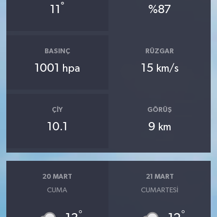
°
11
%87
BASINÇ
RÜZGAR
1001
15
hpa
km/s
ÇIY
GÖRÜŞ
10.1
9
km
20 MART
21 MART
CUMA
CUMARTESI
°
°