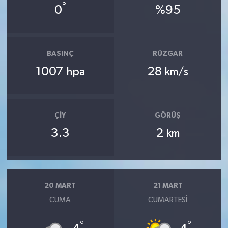
°
0
%95
BASINÇ
RÜZGAR
1007
28
hpa
km/s
ÇIY
GÖRÜŞ
3.3
2
km
20 MART
21 MART
CUMA
CUMARTESI
°
°