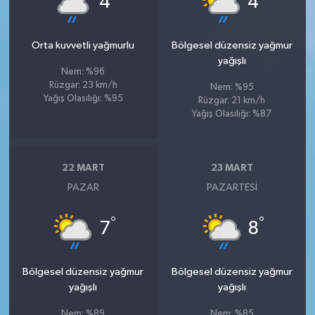
4
4
Orta kuvvetli yağmurlu
Bölgesel düzensiz yağmur
yağışlı
Nem: %96
Rüzgar: 23 km/h
Nem: %95
Yağış Olasılığı: %95
Rüzgar: 21 km/h
Yağış Olasılığı: %87
22 MART
23 MART
PAZAR
PAZARTESI
°
°
7
8
Bölgesel düzensiz yağmur
Bölgesel düzensiz yağmur
yağışlı
yağışlı
Nem: %89
Nem: %85