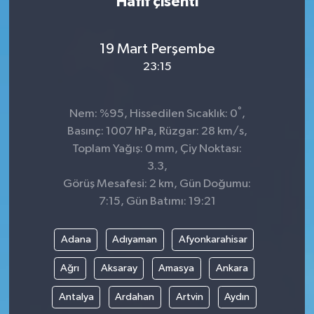
Hafif çisenti
19 Mart Perşembe
23:15
°
Nem: %95, Hissedilen Sıcaklık: 0
,
Basınç: 1007 hPa, Rüzgar: 28 km/s,
Toplam Yağış: 0 mm, Çiy Noktası:
3.3,
Görüş Mesafesi: 2 km, Gün Doğumu:
7:15, Gün Batımı: 19:21
Adana
Adıyaman
Afyonkarahisar
Ağrı
Aksaray
Amasya
Ankara
Antalya
Ardahan
Artvin
Aydın