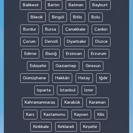
Balıkesir
Bartın
Batman
Bayburt
Bilecik
Bingöl
Bitlis
Bolu
Burdur
Bursa
Çanakkale
Çankırı
Çorum
Denizli
Diyarbakır
Düzce
Edirne
Elazığ
Erzincan
Erzurum
Eskişehir
Gaziantep
Giresun
Gümüşhane
Hakkâri
Hatay
Iğdır
Isparta
İstanbul
İzmir
Kahramanmaraş
Karabük
Karaman
Kars
Kastamonu
Kayseri
Kilis
Kırıkkale
Kırklareli
Kırşehir