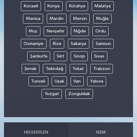
Kocaeli
Konya
Kütahya
Malatya
Manisa
Mardin
Mersin
Muğla
Muş
Nevşehir
Niğde
Ordu
Osmaniye
Rize
Sakarya
Samsun
Şanlıurfa
Siirt
Sinop
Sivas
Şırnak
Tekirdağ
Tokat
Trabzon
Tunceli
Uşak
Van
Yalova
Yozgat
Zonguldak
HISSEDILEN
NEM