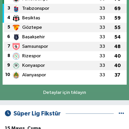
3
Trabzonspor
33
69
4
Beşiktaş
33
59
5
Göztepe
33
55
6
Başakşehir
33
54
7
Samsunspor
33
48
8
Rizespor
33
40
9
Konyaspor
33
40
10
Alanyaspor
33
37
Detaylar için tıklayın
Süper Lig Fikstür
15 Mayıs, Cuma