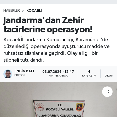
HABERLER
KOCAELİ
Jandarma'dan Zehir
tacirlerine operasyon!
Kocaeli İl Jandarma Komutanlığı, Karamürsel'de
düzenlediği operasyonda uyuşturucu madde ve
ruhsatsız silahlar ele geçirdi. Olayla ilgili bir
şüpheli tutuklandı.
ENGIN BATI
03.07.2026 - 12:47
4
1
EDITÖR
YAYINLANMA
PAYLAŞIM
OKUNMA