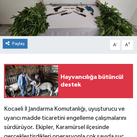
Paylaş
-
+
A
A
Hayvancılığa bütüncül
destek
Kocaeli İl Jandarma Komutanlığı, uyuşturucu ve
uyarıcı madde ticaretini engelleme çalışmalarını
sürdürüyor. Ekipler, Karamürsel ilçesinde
gerçekleştirdikleri operasyonla çok sayıda suç