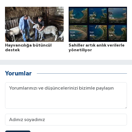
Hayvancılığa bütüncül
Sahiller artık anlık verilerle
destek
yönetiliyor
Yorumlar