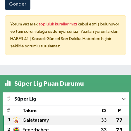
Gönder
Yorum yazarak
topluluk kurallarımızı
kabul etmiş bulunuyor
ve tüm sorumluluğu üstleniyorsunuz. Yazılan yorumlardan
HABER 41 | Kocaeli Güncel Son Dakika Haberleri hiçbir
şekilde sorumlu tutulamaz.
Süper Lig Puan Durumu
Süper Lig
#
Takım
O
P
1
Galatasaray
33
77
2
Fenerbahçe
33
73