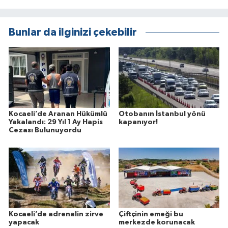
Bunlar da ilginizi çekebilir
Kocaeli’de Aranan Hükümlü
Otobanın İstanbul yönü
Yakalandı: 29 Yıl 1 Ay Hapis
kapanıyor!
Cezası Bulunuyordu
Kocaeli’de adrenalin zirve
Çiftçinin emeği bu
yapacak
merkezde korunacak