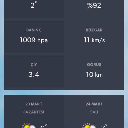
°
2
%92
BASINÇ
RÜZGAR
1009
11
hpa
km/s
ÇIY
GÖRÜŞ
3.4
10
km
23 MART
24 MART
PAZARTESI
SALI
°
°