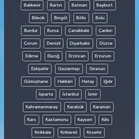
Balıkesir
Bartın
Batman
Bayburt
Bilecik
Bingöl
Bitlis
Bolu
Burdur
Bursa
Çanakkale
Çankırı
Çorum
Denizli
Diyarbakır
Düzce
Edirne
Elazığ
Erzincan
Erzurum
Eskişehir
Gaziantep
Giresun
Gümüşhane
Hakkâri
Hatay
Iğdır
Isparta
İstanbul
İzmir
Kahramanmaraş
Karabük
Karaman
Kars
Kastamonu
Kayseri
Kilis
Kırıkkale
Kırklareli
Kırşehir