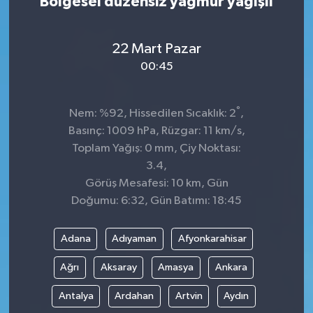
Bölgesel düzensiz yağmur yağışlı
22 Mart Pazar
00:45
°
Nem: %92, Hissedilen Sıcaklık: 2
,
Basınç: 1009 hPa, Rüzgar: 11 km/s,
Toplam Yağış: 0 mm, Çiy Noktası:
3.4,
Görüş Mesafesi: 10 km, Gün
Doğumu: 6:32, Gün Batımı: 18:45
Adana
Adıyaman
Afyonkarahisar
Ağrı
Aksaray
Amasya
Ankara
Antalya
Ardahan
Artvin
Aydın