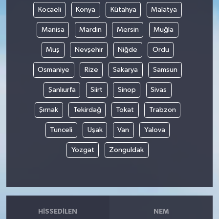
Kocaeli
Konya
Kütahya
Malatya
Manisa
Mardin
Mersin
Muğla
Muş
Nevşehir
Niğde
Ordu
Osmaniye
Rize
Sakarya
Samsun
Şanlıurfa
Siirt
Sinop
Sivas
Şırnak
Tekirdağ
Tokat
Trabzon
Tunceli
Uşak
Van
Yalova
Yozgat
Zonguldak
HISSEDILEN
NEM