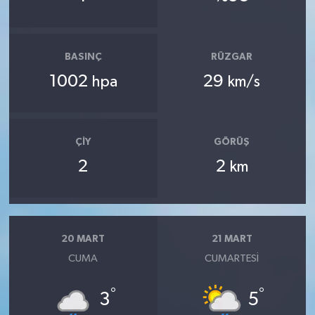
BASINÇ
RÜZGAR
1002
29
hpa
km/s
ÇIY
GÖRÜŞ
2
2
km
20 MART
21 MART
CUMA
CUMARTESI
°
°
3
5