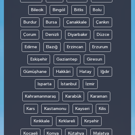
Bilecik
Bingöl
Bitlis
Bolu
Burdur
Bursa
Çanakkale
Çankırı
Çorum
Denizli
Diyarbakır
Düzce
Edirne
Elazığ
Erzincan
Erzurum
Eskişehir
Gaziantep
Giresun
Gümüşhane
Hakkâri
Hatay
Iğdır
Isparta
İstanbul
İzmir
Kahramanmaraş
Karabük
Karaman
Kars
Kastamonu
Kayseri
Kilis
Kırıkkale
Kırklareli
Kırşehir
Kocaeli
Konya
Kütahya
Malatya