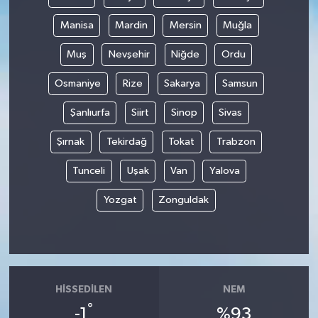
Manisa
Mardin
Mersin
Muğla
Muş
Nevşehir
Niğde
Ordu
Osmaniye
Rize
Sakarya
Samsun
Şanlıurfa
Siirt
Sinop
Sivas
Şırnak
Tekirdağ
Tokat
Trabzon
Tunceli
Uşak
Van
Yalova
Yozgat
Zonguldak
HISSEDILEN
NEM
°
-1
%93