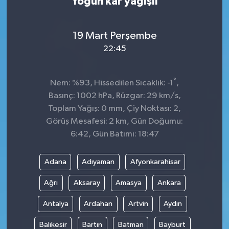
Yoğun kar yağışlı
19 Mart Perşembe
22:45
°
Nem: %93, Hissedilen Sıcaklık: -1
,
Basınç: 1002 hPa, Rüzgar: 29 km/s,
Toplam Yağış: 0 mm, Çiy Noktası: 2,
Görüş Mesafesi: 2 km, Gün Doğumu:
6:42, Gün Batımı: 18:47
Adana
Adıyaman
Afyonkarahisar
Ağrı
Aksaray
Amasya
Ankara
Antalya
Ardahan
Artvin
Aydın
Balıkesir
Bartın
Batman
Bayburt