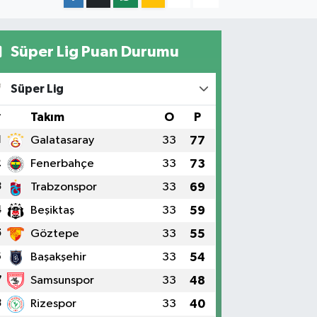
Süper Lig Puan Durumu
Süper Lig
#
Takım
O
P
1
Galatasaray
33
77
2
Fenerbahçe
33
73
3
Trabzonspor
33
69
4
Beşiktaş
33
59
5
Göztepe
33
55
6
Başakşehir
33
54
7
Samsunspor
33
48
8
Rizespor
33
40