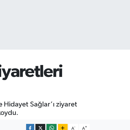
iyaretleri
e Hidayet Sağlar’ı ziyaret
koydu.
-
+
A
A