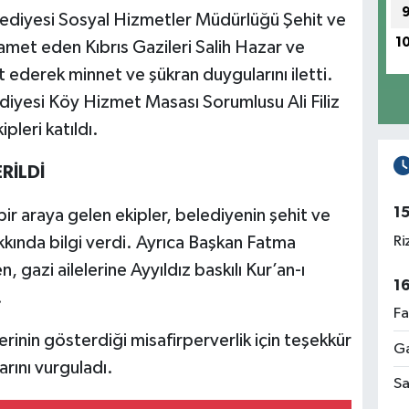
lediyesi Sosyal Hizmetler Müdürlüğü Şehit ve
1
amet eden Kıbrıs Gazileri Salih Hazar ve
 ederek minnet ve şükran duygularını iletti.
ediyesi Köy Hizmet Masası Sorumlusu Ali Filiz
pleri katıldı.
RİLDİ
1
bir araya gelen ekipler, belediyenin şehit ve
Ri
akkında bilgi verdi. Ayrıca Başkan Fatma
n, gazi ailelerine Ayyıldız baskılı Kur’an-ı
1
.
Fa
elerinin gösterdiği misafirperverlik için teşekkür
Ga
rını vurguladı.
Sa