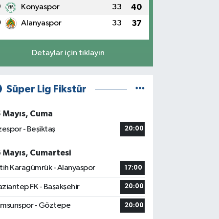
9
Konyaspor
33
40
0
Alanyaspor
33
37
Detaylar için tıklayın
Süper Lig Fikstür
5 Mayıs, Cuma
zespor - Beşiktaş
20:00
6 Mayıs, Cumartesi
tih Karagümrük - Alanyaspor
17:00
ziantep FK - Başakşehir
20:00
msunspor - Göztepe
20:00