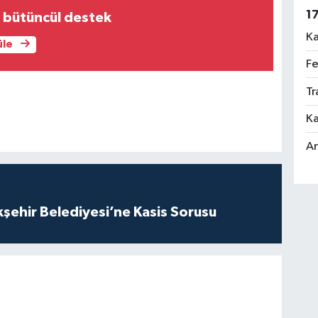
1
 bütüncül destek
Ka
üle
Fe
Tr
Ka
An
kşehir Belediyesi’ne Kasis Sorusu