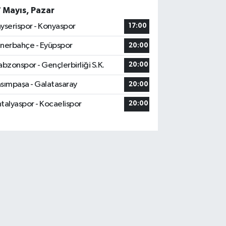
7 Mayıs, Pazar
yserispor - Konyaspor
17:00
nerbahçe - Eyüpspor
20:00
abzonspor - Gençlerbirliği S.K.
20:00
sımpaşa - Galatasaray
20:00
talyaspor - Kocaelispor
20:00