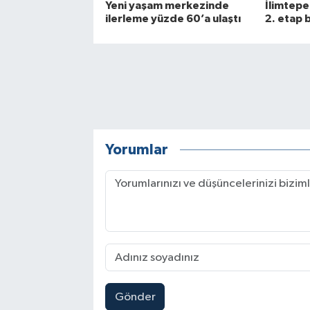
Yeni yaşam merkezinde
İlimtepe
ilerleme yüzde 60’a ulaştı
2. etap 
Yorumlar
Gönder