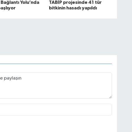
 Bağlantı Yolu’nda
TABİP projesinde 41 tür
başlıyor
bitkinin hasadı yapıldı