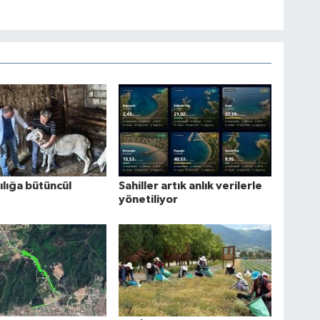
lığa bütüncül
Sahiller artık anlık verilerle
yönetiliyor