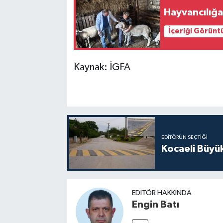
Hayvancılığa
İçeriği Görünt
Kaynak: İGFA
EDITÖRÜN SEÇTIĞI
Kocaeli Büyü
EDITÖR HAKKINDA
Engin Batı