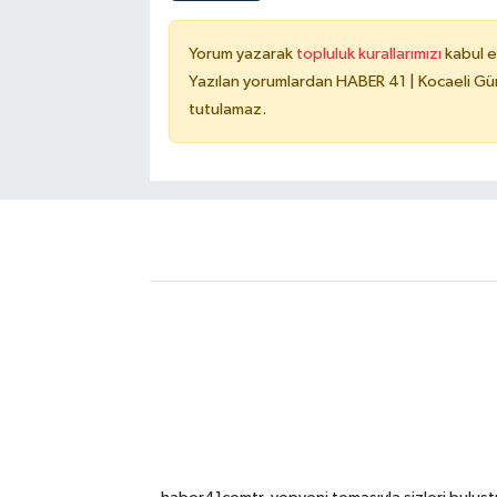
Yorum yazarak
topluluk kurallarımızı
kabul e
Yazılan yorumlardan HABER 41 | Kocaeli Gün
tutulamaz.